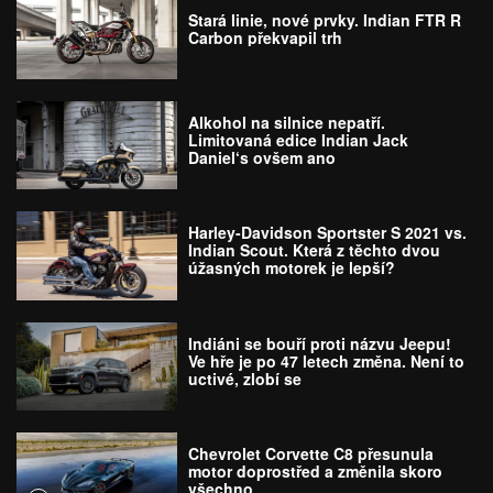
Stará linie, nové prvky. Indian FTR R
Carbon překvapil trh
Alkohol na silnice nepatří.
Limitovaná edice Indian Jack
Daniel‘s ovšem ano
Harley-Davidson Sportster S 2021 vs.
Indian Scout. Která z těchto dvou
úžasných motorek je lepší?
Indiáni se bouří proti názvu Jeepu!
Ve hře je po 47 letech změna. Není to
uctivé, zlobí se
Chevrolet Corvette C8 přesunula
motor doprostřed a změnila skoro
všechno