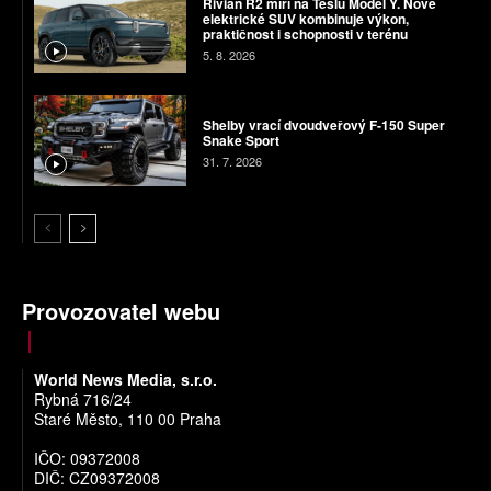
Rivian R2 míří na Teslu Model Y. Nové
elektrické SUV kombinuje výkon,
praktičnost i schopnosti v terénu
5. 8. 2026
Shelby vrací dvoudveřový F-150 Super
Snake Sport
31. 7. 2026
Provozovatel webu
World News Media, s.r.o.
Rybná 716/24
Staré Město, 110 00 Praha
IČO: 09372008
DIČ: CZ09372008