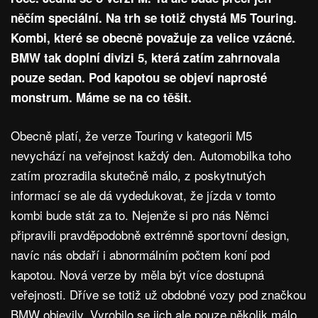
něčím speciální. Na trh se totiž chystá M5 Touring.
Kombi, které se obecně považuje za velice vzácné.
BMW tak doplní divizi 5, která zatím zahrnovala
pouze sedan. Pod kapotou se objeví naprosté
monstrum. Máme se na co těšit.
Obecně platí, že verze Touring v kategorii M5
nevychází na veřejnost každý den. Automobilka toho
zatím prozradila skutečně málo, z poskytnutých
informací se ale dá vydedukovat, že jízda v tomto
kombi bude stát za to. Nejenže si pro nás Němci
připravili pravděpodobně extrémně sportovní design,
navíc nás obdaří i abnormálním počtem koní pod
kapotou. Nová verze by měla být více dostupná
veřejnosti. Dříve se totiž už obdobné vozy pod značkou
BMW objevily. Vyrobilo se jich ale pouze několik málo