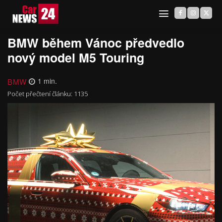
BMW během Vánoc předvedlo
nový model M5 Touring
BMW
1
min.
Počet přečtení článku:
1135