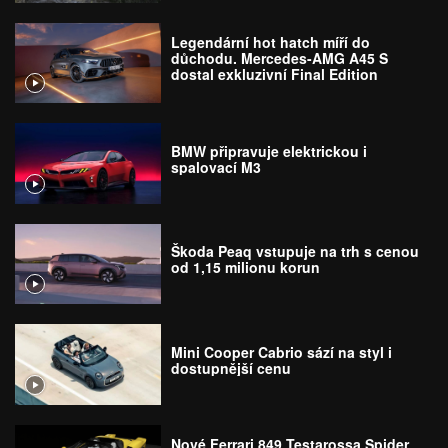
Legendární hot hatch míří do
důchodu. Mercedes-AMG A45 S
dostal exkluzivní Final Edition
BMW připravuje elektrickou i
spalovací M3
Škoda Peaq vstupuje na trh s cenou
od 1,15 milionu korun
Mini Cooper Cabrio sází na styl i
dostupnější cenu
Nové Ferrari 849 Testarossa Spider