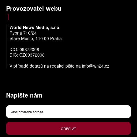
Provozovatel webu
World News Media, s.r.o.
Rybná 716/24
Staré Město, 110 00 Praha
IČO: 09372008
DIČ: CZ09372008
V případě dotazů na redakci pište na
info@wn24.cz
Napište nám
ODESLAT