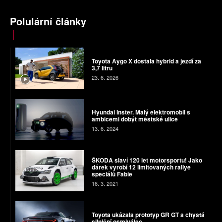
Polulární články
Toyota Aygo X dostala hybrid a jezdí za
3,7 litru
23. 6. 2026
Hyundai Inster. Malý elektromobil s
ambicemi dobýt městské ulice
13. 6. 2024
ŠKODA slaví 120 let motorsportu! Jako
dárek vyrobí 12 limitovaných rallye
speciálů Fabie
16. 3. 2021
Toyota ukázala prototyp GR GT a chystá
silniční osmiválec