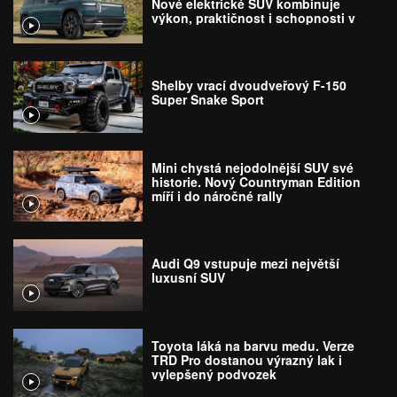
Nové elektrické SUV kombinuje
výkon, praktičnost i schopnosti v
terénu
Shelby vrací dvoudveřový F-150
Super Snake Sport
Mini chystá nejodolnější SUV své
historie. Nový Countryman Edition
míří i do náročné rally
Audi Q9 vstupuje mezi největší
luxusní SUV
Toyota láká na barvu medu. Verze
TRD Pro dostanou výrazný lak i
vylepšený podvozek