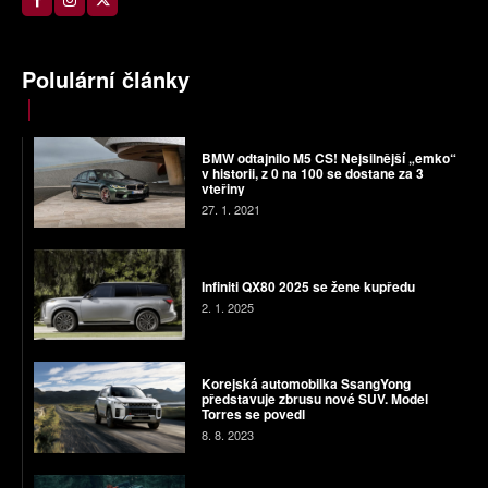
Polulární články
BMW odtajnilo M5 CS! Nejsilnější „emko“
v historii, z 0 na 100 se dostane za 3
vteřiny
27. 1. 2021
Infiniti QX80 2025 se žene kupředu
2. 1. 2025
Korejská automobilka SsangYong
představuje zbrusu nové SUV. Model
Torres se povedl
8. 8. 2023