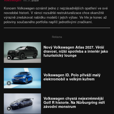
Volkswagen
Koncern Volkswagen oznámil jedno z nejzásadnějších opatření ve své
novodobé historii. V rámci rozsáhlé restrukturalizace chce okamžitě
výrazně zredukovat nabídku modelů i jejich výbav. Ve hře je konec až
poloviny současného portfolia napříč jednotlivými značkami.
Reklama
Nový Volkswagen Atlas 2027. Větší
dravost, nižší spotřeba a interiér jako
futuristický lounge
Volkswagen ID. Polo přiváží malý
elektromobil s velkým kufrem
Volkswagen chystá nejextrémnější
Golf R historie. Na Nürburgring míří
závodní monstrum