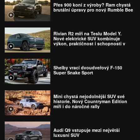
Přes 900 koní z výroby? Ram chystá
brutální úpravy pro nový Rumble Bee
Rivian R2 míří na Teslu Model Y.
Nové elektrické SUV kombinuje
výkon, praktičnost i schopnosti v
terénu
Shelby vrací dvoudveřový F-150
Super Snake Sport
Mini chystá nejodolnější SUV své
historie. Nový Countryman Edition
míří i do náročné rally
Audi Q9 vstupuje mezi největší
luxusní SUV