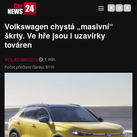
Volkswagen chystá „masivní“
škrty. Ve hře jsou i uzavírky
továren
VOLKSWAGEN
1
min.
Počet přečtení článku:
8116