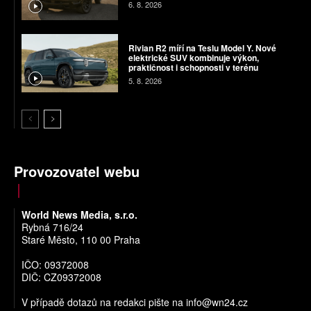
6. 8. 2026
Rivian R2 míří na Teslu Model Y. Nové
elektrické SUV kombinuje výkon,
praktičnost i schopnosti v terénu
5. 8. 2026
Provozovatel webu
World News Media, s.r.o.
Rybná 716/24
Staré Město, 110 00 Praha
IČO: 09372008
DIČ: CZ09372008
V případě dotazů na redakci pište na
info@wn24.cz