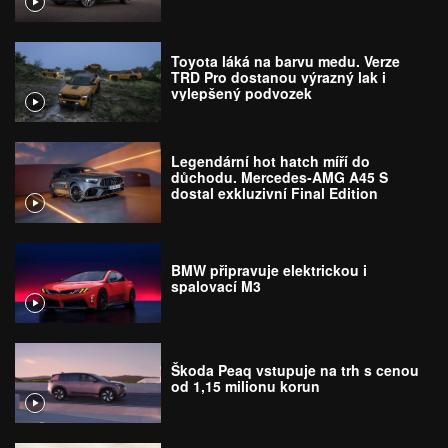
Toyota láká na barvu medu. Verze
TRD Pro dostanou výrazný lak i
vylepšený podvozek
Legendární hot hatch míří do
důchodu. Mercedes-AMG A45 S
dostal exkluzivní Final Edition
BMW připravuje elektrickou i
spalovací M3
Škoda Peaq vstupuje na trh s cenou
od 1,15 milionu korun