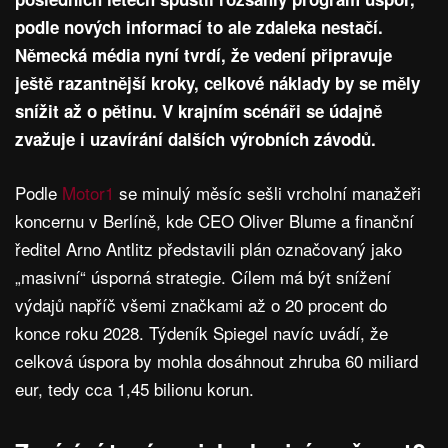
podle nových informací to ale zdaleka nestačí.
Německá média nyní tvrdí, že vedení připravuje
ještě razantnější kroky, celkové náklady by se měly
snížit až o pětinu. V krajním scénáři se údajně
zvažuje i uzavírání dalších výrobních závodů.
Podle
Motor1
se minulý měsíc sešli vrcholní manažeři
koncernu v Berlíně, kde CEO Oliver Blume a finanční
ředitel Arno Antlitz představili plán označovaný jako
„masivní“ úsporná strategie. Cílem má být snížení
výdajů napříč všemi značkami až o 20 procent do
konce roku 2028. Týdeník Spiegel navíc uvádí, že
celková úspora by mohla dosáhnout zhruba 60 miliard
eur, tedy cca 1,45 bilionu korun.