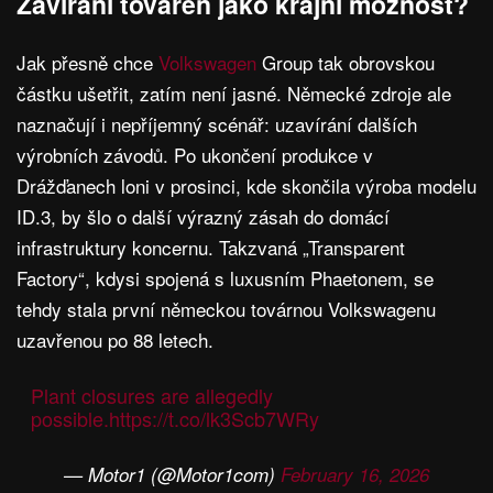
Zavírání továren jako krajní možnost?
Jak přesně chce
Volkswagen
Group tak obrovskou
částku ušetřit, zatím není jasné. Německé zdroje ale
naznačují i nepříjemný scénář: uzavírání dalších
výrobních závodů. Po ukončení produkce v
Drážďanech loni v prosinci, kde skončila výroba modelu
ID.3, by šlo o další výrazný zásah do domácí
infrastruktury koncernu. Takzvaná „Transparent
Factory“, kdysi spojená s luxusním Phaetonem, se
tehdy stala první německou továrnou Volkswagenu
uzavřenou po 88 letech.
Plant closures are allegedly
possible.
https://t.co/lk3Scb7WRy
— Motor1 (@Motor1com)
February 16, 2026