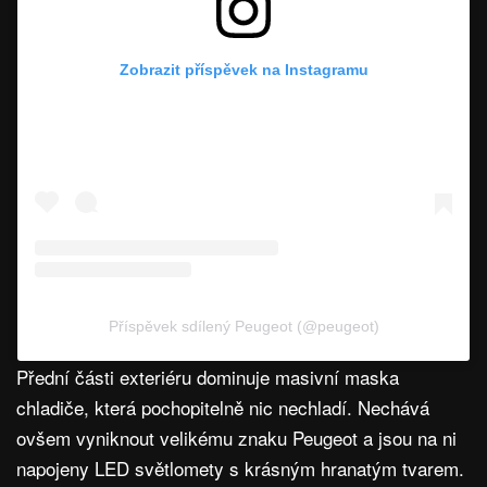
Zobrazit příspěvek na Instagramu
Příspěvek sdílený Peugeot (@peugeot)
Přední části exteriéru dominuje masivní maska
chladiče, která pochopitelně nic nechladí. Nechává
ovšem vyniknout velikému znaku Peugeot a jsou na ni
napojeny LED světlomety s krásným hranatým tvarem.