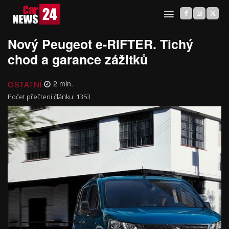
Nový Peugeot e-RIFTER. Tichý
chod a garance zážitků
OSTATNÍ
2
min.
Počet přečtení článku:
1353