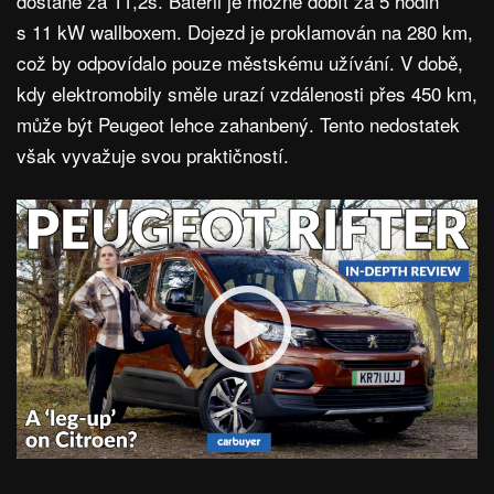
dostane za 11,2s. Baterii je možné dobít za 5 hodin
s 11 kW wallboxem. Dojezd je proklamován na 280 km,
což by odpovídalo pouze městskému užívání. V době,
kdy elektromobily směle urazí vzdálenosti přes 450 km,
může být Peugeot lehce zahanbený. Tento nedostatek
však vyvažuje svou praktičností.