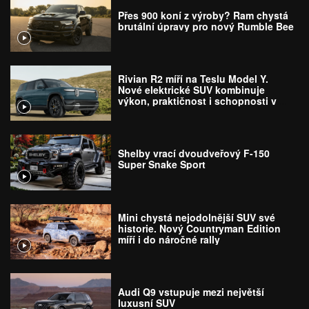
Přes 900 koní z výroby? Ram chystá
brutální úpravy pro nový Rumble Bee
Rivian R2 míří na Teslu Model Y.
Nové elektrické SUV kombinuje
výkon, praktičnost i schopnosti v
terénu
Shelby vrací dvoudveřový F-150
Super Snake Sport
Mini chystá nejodolnější SUV své
historie. Nový Countryman Edition
míří i do náročné rally
Audi Q9 vstupuje mezi největší
luxusní SUV