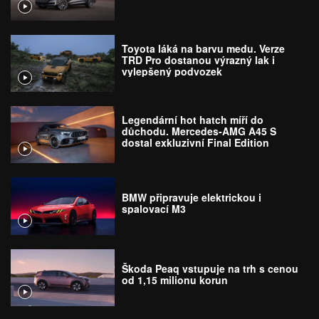
Toyota láká na barvu medu. Verze
TRD Pro dostanou výrazný lak i
vylepšený podvozek
Legendární hot hatch míří do
důchodu. Mercedes-AMG A45 S
dostal exkluzivní Final Edition
BMW připravuje elektrickou i
spalovací M3
Škoda Peaq vstupuje na trh s cenou
od 1,15 milionu korun