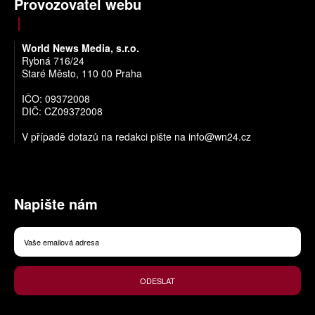
Provozovatel webu
World News Media, s.r.o.
Rybná 716/24
Staré Město, 110 00 Praha
IČO: 09372008
DIČ: CZ09372008
V případě dotazů na redakci pište na
info@wn24.cz
Napište nám
ODESLAT