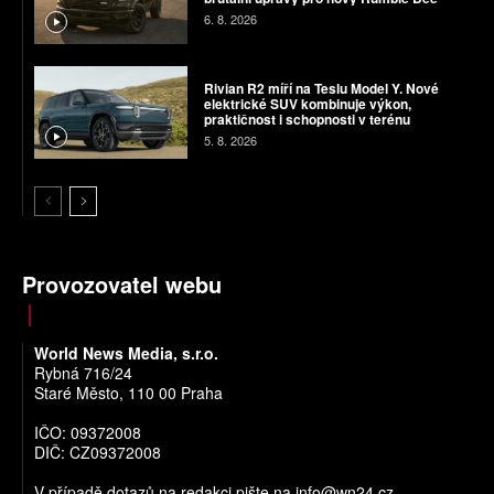
6. 8. 2026
Rivian R2 míří na Teslu Model Y. Nové
elektrické SUV kombinuje výkon,
praktičnost i schopnosti v terénu
5. 8. 2026
Provozovatel webu
World News Media, s.r.o.
Rybná 716/24
Staré Město, 110 00 Praha
IČO: 09372008
DIČ: CZ09372008
V případě dotazů na redakci pište na
info@wn24.cz