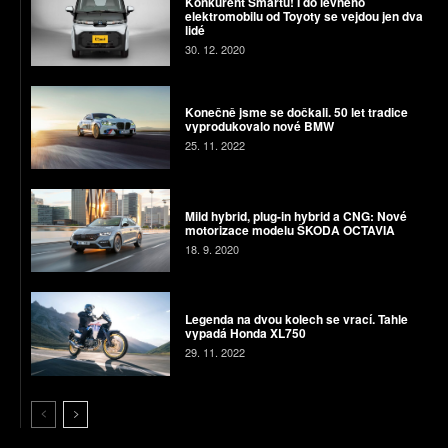
Konkurent Smartu! I do levného
elektromobilu od Toyoty se vejdou jen dva
lidé
30. 12. 2020
Konečně jsme se dočkali. 50 let tradice
vyprodukovalo nové BMW
25. 11. 2022
Mild hybrid, plug-in hybrid a CNG: Nové
motorizace modelu ŠKODA OCTAVIA
18. 9. 2020
Legenda na dvou kolech se vrací. Tahle
vypadá Honda XL750
29. 11. 2022