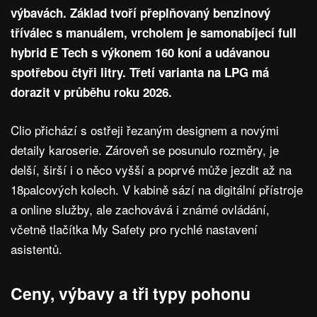
výbavách. Základ tvoří přeplňovaný benzinový
tříválec s manuálem, vrcholem je samonabíjecí full
hybrid E Tech s výkonem 160 koní a udávanou
spotřebou čtyři litry. Třetí varianta na LPG má
dorazit v průběhu roku 2026.
Clio přichází s ostřeji řezaným designem a novými
detaily karoserie. Zároveň se posunulo rozměry, je
delší, širší i o něco vyšší a poprvé může jezdit až na
18palcových kolech. V kabině sází na digitální přístroje
a online služby, ale zachovává i známé ovládání,
včetně tlačítka My Safety pro rychlé nastavení
asistentů.
Ceny, výbavy a tři typy pohonu