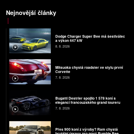
Nejnovější články
Dodge Charger Super Bee má šestiválec
a výkon 447 kW
8. 8. 2026
Mitsuoka chystá roadster ve stylu první
Corvette
7. 8. 2026
Bugatti Destrier spojilo 1 578 koní s
elegancí francouzského grand toureru
7. 8. 2026
Přes 900 koní z výroby? Ram chystá
brutální úpravy pro nový Rumble Bee