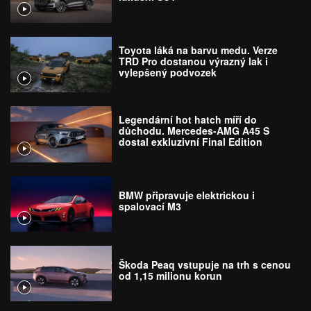
Toyota láká na barvu medu. Verze
TRD Pro dostanou výrazný lak i
vylepšený podvozek
Legendární hot hatch míří do
důchodu. Mercedes-AMG A45 S
dostal exkluzivní Final Edition
BMW připravuje elektrickou i
spalovací M3
Škoda Peaq vstupuje na trh s cenou
od 1,15 milionu korun