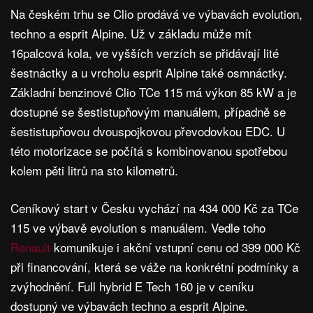
Na českém trhu se Clio prodává ve výbavách evolution,
techno a esprit Alpine. Už v základu může mít
16palcová kola, ve vyšších verzích se přidávají lité
šestnáctky a u vrcholu esprit Alpine také osmnáctky.
Základní benzinové Clio TCe 115 má výkon 85 kW a je
dostupné se šestistupňovým manuálem, případně se
šestistupňovou dvouspojkovou převodovkou EDC. U
této motorizace se počítá s kombinovanou spotřebou
kolem pěti litrů na sto kilometrů.
Ceníkový start v Česku vychází na 434 000 Kč za TCe
115 ve výbavě evolution s manuálem. Vedle toho
Renault
komunikuje i akční vstupní cenu od 399 000 Kč
při financování, která se váže na konkrétní podmínky a
zvýhodnění. Full hybrid E Tech 160 je v ceníku
dostupný ve výbavách techno a esprit Alpine.