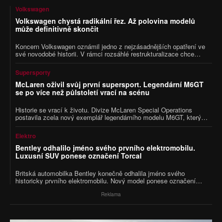
Volkswagen
Volkswagen chystá radikální řez. Až polovina modelů
může definitivně skončit
Koncern Volkswagen oznámil jedno z nejzásadnějších opatření ve
své novodobé historii. V rámci rozsáhlé restrukturalizace chce
okamžitě výrazně zredukovat nabídku modelů i jejich výbav. Ve hře
je konec až poloviny současného portfolia napříč jednotlivými
Supersporty
značkami.
McLaren oživil svůj první supersport. Legendární M6GT
se po více než půlstoletí vrací na scénu
Historie se vrací k životu. Divize McLaren Special Operations
postavila zcela nový exemplář legendárního modelu M6GT, který
měl být vůbec prvním silničním vozem britské značky. Projekt
Bruce McLarena však v 70. letech ukončila jeho tragická smrt. Nyní
Elektro
se automobilka rozhodla dokončit sen svého zakladatele.
Bentley odhalilo jméno svého prvního elektromobilu.
Luxusní SUV ponese označení Torcal
Britská automobilka Bentley konečně odhalila jméno svého
historicky prvního elektromobilu. Nový model ponese označení
Torcal a veřejnosti se představí už letos v září. Luxusní SUV bude
menší než Bentayga a podle všeho nabídne špičkové technologie
Reklama
sdílené s připravovaným elektrickým Porsche Cayenne.