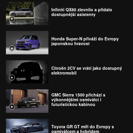
Infiniti QX80 zlevnilo a přidalo
dostupnější asistenty
Honda Super-N přiváží do Evropy
japonskou hravost
Citroën 2CV se vrátí jako dostupný
elektromobil
GMC Sierra 1500 přichází s
výkonnějšími osmiválci i
futuristickou kabinou
Toyota GR GT míří do Evropy s
osmiválcem a hybridem