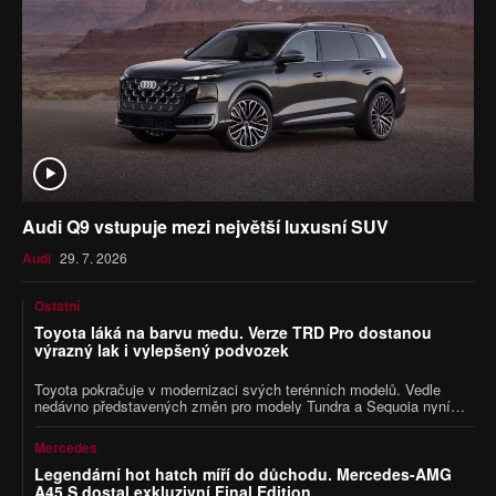
Audi Q9 vstupuje mezi největší luxusní SUV
Audi
29. 7. 2026
Ostatní
Toyota láká na barvu medu. Verze TRD Pro dostanou
výrazný lak i vylepšený podvozek
Toyota pokračuje v modernizaci svých terénních modelů. Vedle
nedávno představených změn pro modely Tundra a Sequoia nyní
odhalila další novinky pro sportovně-terénní verze TRD Pro.
Největší pozornost poutá nový lak Honeycomb, ale výrobce
Mercedes
zapracoval také na podvozku a výbavě.
Legendární hot hatch míří do důchodu. Mercedes-AMG
A45 S dostal exkluzivní Final Edition