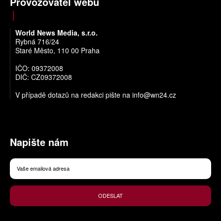
Provozovatel webu
World News Media, s.r.o.
Rybná 716/24
Staré Město, 110 00 Praha
IČO: 09372008
DIČ: CZ09372008
V případě dotazů na redakci pište na
info@wn24.cz
Napište nám
ODESLAT