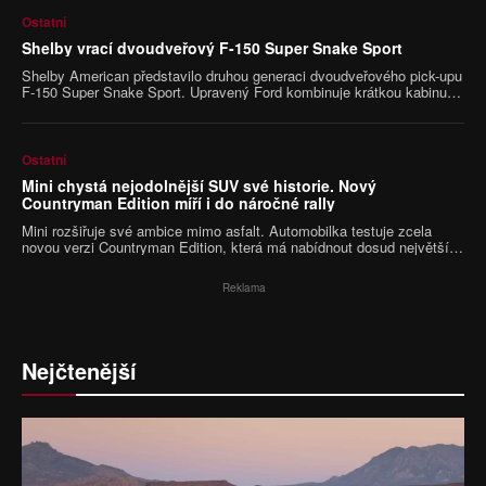
Ostatní
Shelby vrací dvoudveřový F-150 Super Snake Sport
Shelby American představilo druhou generaci dvoudveřového pick-upu
F-150 Super Snake Sport. Upravený Ford kombinuje krátkou kabinu,
pětilitrový osmiválec a podvozek zaměřený na rychlou jízdu po silnici.
S příplatkovým kompresorem nabídne výkon přes 810 koní, vznikne
však pouze 500 kusů.
Ostatní
Mini chystá nejodolnější SUV své historie. Nový
Countryman Edition míří i do náročné rally
Mini rozšiřuje své ambice mimo asfalt. Automobilka testuje zcela
novou verzi Countryman Edition, která má nabídnout dosud největší
terénní schopnosti v historii značky. Prototyp už absolvuje náročné
zkoušky ve Skalnatých horách a po říjnové premiéře jej čeká ostrý
Reklama
test v prestižní off-roadové soutěži Rebelle Rally.
Nejčtenější