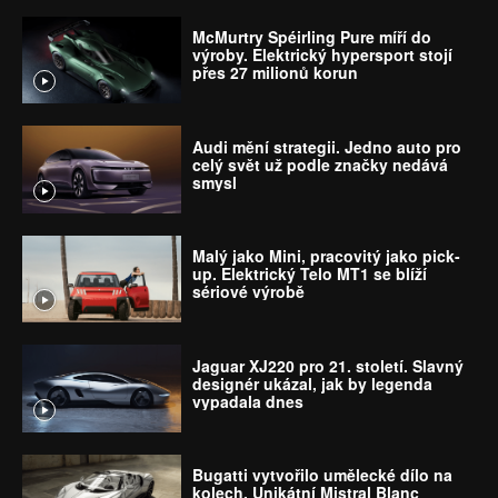
McMurtry Spéirling Pure míří do
výroby. Elektrický hypersport stojí
přes 27 milionů korun
Audi mění strategii. Jedno auto pro
celý svět už podle značky nedává
smysl
Malý jako Mini, pracovitý jako pick-
up. Elektrický Telo MT1 se blíží
sériové výrobě
Jaguar XJ220 pro 21. století. Slavný
designér ukázal, jak by legenda
vypadala dnes
Bugatti vytvořilo umělecké dílo na
kolech. Unikátní Mistral Blanc