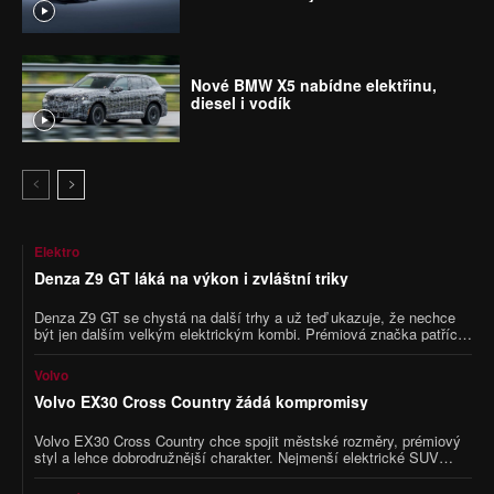
Nové BMW X5 nabídne elektřinu,
diesel i vodík
Elektro
Denza Z9 GT láká na výkon i zvláštní triky
Denza Z9 GT se chystá na další trhy a už teď ukazuje, že nechce
být jen dalším velkým elektrickým kombi. Prémiová značka patřící
pod BYD otevřela v Malajsii registrace zájmu o model Z9 GT, který
se tam předtím ukázal ve verzi s pravostranným řízením. Vůz
Volvo
přitom budí pozornost nejen výkonem přes tisíc koní, ale i
funkcemi, které znějí spíš jako ukázka technologické dominance
Volvo EX30 Cross Country žádá kompromisy
než běžná výbava auta.
Volvo EX30 Cross Country chce spojit městské rozměry, prémiový
styl a lehce dobrodružnější charakter. Nejmenší elektrické SUV
značky dostalo vyšší podvozek, pohon všech kol a výkon, který se
k tak malému autu skoro nehodí. Jenže právě u něj platí, že dobrý