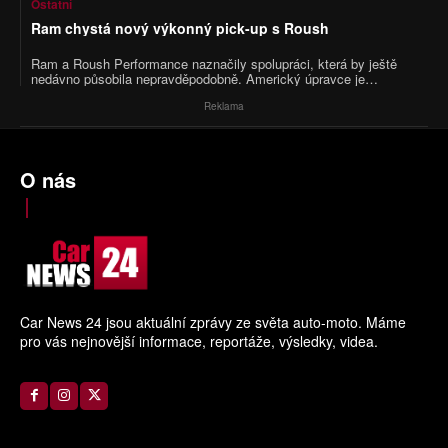
Ostatní
první dojem nestačí.
Ram chystá nový výkonný pick-up s Roush
Ram a Roush Performance naznačily spolupráci, která by ještě
nedávno působila nepravděpodobně. Americký úpravce je
dlouhodobě spojovaný hlavně s Fordem, Mustangy a pick-upy řady
F, teď se ale jeho logo objevilo vedle znaku Ram. Výsledkem má
Reklama
být nový výkonný truck, který dorazí v létě 2026.
O nás
Car News 24 jsou aktuální zprávy ze světa auto-moto. Máme
pro vás nejnovější informace, reportáže, výsledky, videa.