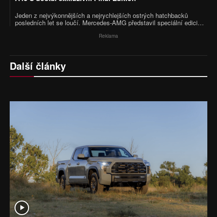
Jeden z nejvýkonnějších a nejrychlejších ostrých hatchbacků
posledních let se loučí. Mercedes-AMG představil speciální edici
A45 S Final Edition, která symbolicky uzavírá životní kapitolu
ikonického modelu. Kromě výraznějšího designu si zachovala i
Reklama
rekordní čtyřválcový motor s výkonem 421 koní.
Další články