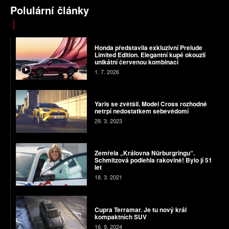
Polulární články
Honda představila exkluzivní Prelude
Limited Edition. Elegantní kupé okouzlí
unikátní červenou kombinací
1. 7. 2026
Yaris se zvětšil. Model Cross rozhodně
netrpí nedostatkem sebevědomí
29. 3. 2023
Zemřela „Královna Nürburgringu“.
Schmitzová podlehla rakovině! Bylo jí 51
let
18. 3. 2021
Cupra Terramar. Je tu nový král
kompaktních SUV
16. 9. 2024