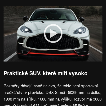
Praktické SUV, které míří vysoko
Rozměry dávají jasně najevo, že tohle není sportovní
hračkářství v převleku. DBX S měří 5039 mm na délku,
1998 mm na šířku, 1680 mm na výšku, rozvor má 3060
mm. Kufr nabízí 638 litrů, nádrž pojme 85 litrů a