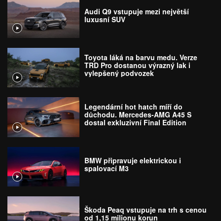
Audi Q9 vstupuje mezi největší
luxusní SUV
Toyota láká na barvu medu. Verze
TRD Pro dostanou výrazný lak i
vylepšený podvozek
Legendární hot hatch míří do
důchodu. Mercedes-AMG A45 S
dostal exkluzivní Final Edition
BMW připravuje elektrickou i
spalovací M3
Škoda Peaq vstupuje na trh s cenou
od 1,15 milionu korun