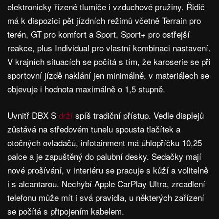
elektronicky řízené tlumiče i vzduchové pružiny. Řidič
má k dispozici pět jízdních režimů včetně Terrain pro
terén, GT pro komfort a Sport, Sport+ pro ostřejší
reakce, plus Individual pro vlastní kombinaci nastavení.
V krajních situacích se počítá s tím, že karoserie se při
sportovní jízdě naklání jen minimálně, v materiálech se
objevuje i hodnota maximálně o 1,5 stupně.
Uvnitř DBX S
drží
spíš tradiční přístup. Vedle displejů
zůstává na středovém tunelu spousta tlačítek a
otočných ovladačů, infotainment má úhlopříčku 10,25
palce a je zapuštěný do palubní desky. Sedačky mají
nové prošívání, v interiéru se pracuje s kůží a volitelně
i s alcantarou. Nechybí Apple CarPlay Ultra, zrcadlení
telefonu může mít i svá pravidla, u některých zařízení
se počítá s připojením kabelem.