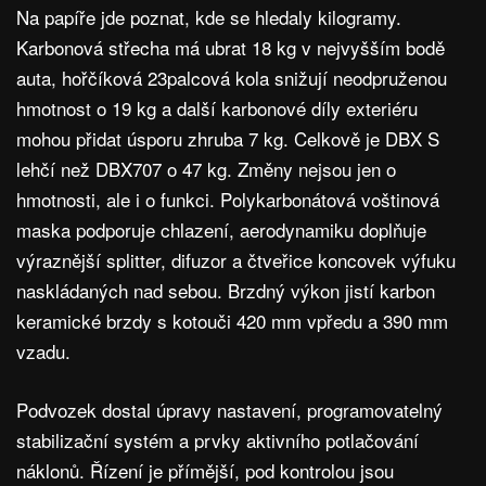
Na papíře jde poznat, kde se hledaly kilogramy.
Karbonová střecha má ubrat 18 kg v nejvyšším bodě
auta, hořčíková 23palcová kola snižují neodpruženou
hmotnost o 19 kg a další karbonové díly exteriéru
mohou přidat úsporu zhruba 7 kg. Celkově je DBX S
lehčí než DBX707 o 47 kg. Změny nejsou jen o
hmotnosti, ale i o funkci. Polykarbonátová voštinová
maska podporuje chlazení, aerodynamiku doplňuje
výraznější splitter, difuzor a čtveřice koncovek výfuku
naskládaných nad sebou. Brzdný výkon jistí karbon
keramické brzdy s kotouči 420 mm vpředu a 390 mm
vzadu.
Podvozek dostal úpravy nastavení, programovatelný
stabilizační systém a prvky aktivního potlačování
náklonů. Řízení je přímější, pod kontrolou jsou