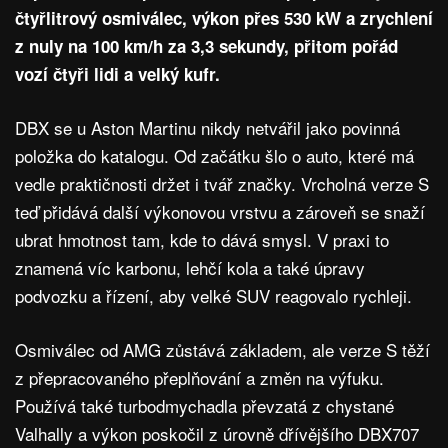
čtyřlitrový osmiválec, výkon přes 530 kW a zrychlení
z nuly na 100 km/h za 3,3 sekundy, přitom pořád
vozí čtyři lidi a velký kufr.
DBX se u Aston Martinu nikdy netvářil jako povinná
položka do katalogu. Od začátku šlo o auto, které má
vedle praktičnosti držet i tvář značky. Vrcholná verze S
teď přidává další výkonovou vrstvu a zároveň se snaží
ubrat hmotnost tam, kde to dává smysl. V praxi to
znamená víc karbonu, lehčí kola a také úpravy
podvozku a řízení, aby velké SUV reagovalo rychleji.
Osmiválec od AMG zůstává základem, ale verze S těží
z přepracovaného přeplňování a změn na výfuku.
Používá také turbodmychadla převzatá z chystané
Valhally a výkon poskočil z úrovně dřívějšího DBX707