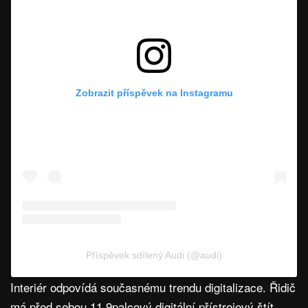
Zobrazit příspěvek na Instagramu
Příspěvek sdílený Audi (@audi)
Interiér odpovídá současnému trendu digitalizace. Řidič
má před sebou 11,9palcový digitální přístrojový štít,