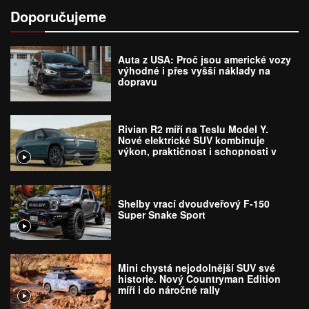
Doporučujeme
Auta z USA: Proč jsou americké vozy
výhodné i přes vyšší náklady na
dopravu
Rivian R2 míří na Teslu Model Y.
Nové elektrické SUV kombinuje
výkon, praktičnost i schopnosti v
terénu
Shelby vrací dvoudveřový F-150
Super Snake Sport
Mini chystá nejodolnější SUV své
historie. Nový Countryman Edition
míří i do náročné rally