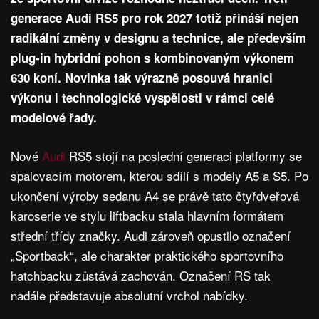
generace Audi RS5 pro rok 2027 totiž přináší nejen
radikální změny v designu a technice, ale především
plug-in hybridní pohon s kombinovaným výkonem
630 koní. Novinka tak výrazně posouvá hranici
výkonu i technologické vyspělosti v rámci celé
modelové řady.
Nové
Audi
RS5 stojí na poslední generaci platformy se
spalovacím motorem, kterou sdílí s modely A5 a S5. Po
ukončení výroby sedanu A4 se právě tato čtyřdveřová
karoserie ve stylu liftbacku stala hlavním formátem
střední třídy značky. Audi zároveň opustilo označení
„Sportback“, ale charakter praktického sportovního
hatchbacku zůstává zachován. Označení RS tak
nadále představuje absolutní vrchol nabídky.