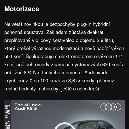
Motorizace
Největší novinkou je bezpochyby plug-in hybridní
pohonná soustava. Základem zůstává dvakrát
přeplňovaný vidlicový šestiválec o objemu 2,9 litru,
který prošel výraznou modernizací a nově nabízí výkon
503 koní. Spolupracuje s elektromotorem o výkonu 174
koní, což dohromady znamená systémových 630 koní a
přibližně 824 Nm točivého momentu. Audi uvádí
zrychlení z 0 na 100 km/h za 3,6 sekundy, přičemž
reálné hodnoty mohou být ještě o něco lepší.