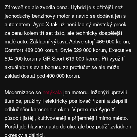
Zároveň se ale zvedla cena. Hybrid je složitější než
jednoduchý benzinový motor a navíc se dodává jen s
automatem. Aygo X tak už není laciný městský prcek
za cenu kolem tří set tisíc, ale technicky dospělejší
malé auto. Základní výbava Active stojí 469 000 korun,
Comfort 489 000 korun, Style 529 000 korun, Executive
594 000 korun a GR Sport 619 000 korun. Při využití
aktuálních slev a bonusu za protiúčet se ale může
základ dostat pod 400 000 korun.
Modernizace se
netýkala
jen motoru. Inženýři upravili
tlumiče, pružiny i elektrický posilovač řízení a zlepšili
odhlučnění karoserie a oken. V praxi má Aygo X
působit jistěji, kultivovaněji a příjemněji i mimo město.
Pořád jde hlavně o auto do ulic, ale bez potíží zvládne i
okresky a dálnici.