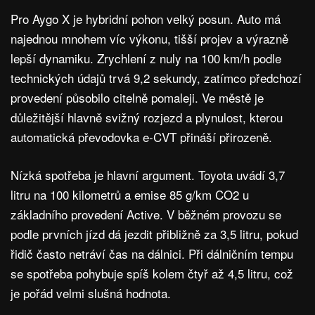
Pro Aygo X je hybridní pohon velký posun. Auto má
najednou mnohem víc výkonu, tišší projev a výrazně
lepší dynamiku. Zrychlení z nuly na 100 km/h podle
technických údajů trvá 9,2 sekundy, zatímco předchozí
provedení působilo citelně pomaleji. Ve městě je
důležitější hlavně svižný rozjezd a plynulost, kterou
automatická převodovka e-CVT přináší přirozeně.
Nízká spotřeba je hlavní argument. Toyota uvádí 3,7
litru na 100 kilometrů a emise 85 g/km CO2 u
základního provedení Active. V běžném provozu se
podle prvních jízd dá jezdit přibližně za 3,5 litru, pokud
řidič často netráví čas na dálnici. Při dálničním tempu
se spotřeba pohybuje spíš kolem čtyř až 4,5 litru, což
je pořád velmi slušná hodnota.