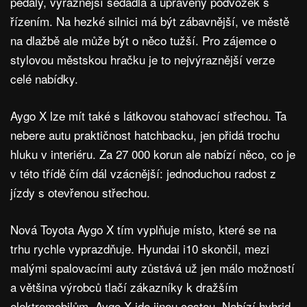
pedály, výraznější sedadla a upravený podvozek s
řízením. Na hezké silnici má být zábavnější, ve městě
na dlažbě ale může být o něco tužší. Pro zájemce o
stylovou městskou hračku je to nejvýraznější verze
celé nabídky.
Aygo X lze mít také s látkovou stahovací střechou. Ta
nebere autu praktičnost hatchbacku, jen přidá trochu
hluku v interiéru. Za 27 000 korun ale nabízí něco, co je
v této třídě čím dál vzácnější: jednoduchou radost z
jízdy s otevřenou střechou.
Nová Toyota Aygo X tím vyplňuje místo, které se na
trhu rychle vyprazdňuje. Hyundai i10 skončil, mezi
malými spalovacími auty zůstává už jen málo možností
a většina výrobců tlačí zákazníky k dražším
elektromobilům. Aygo X jde jinou cestou. Nabízí hybrid,