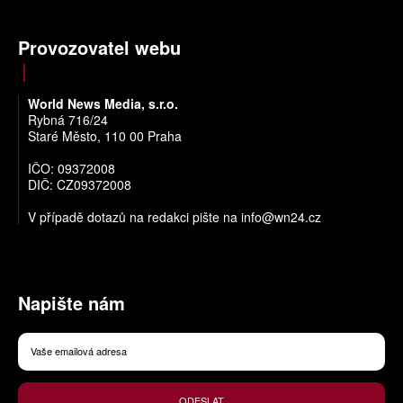
Provozovatel webu
World News Media, s.r.o.
Rybná 716/24
Staré Město, 110 00 Praha
IČO: 09372008
DIČ: CZ09372008
V případě dotazů na redakci pište na
info@wn24.cz
Napište nám
ODESLAT