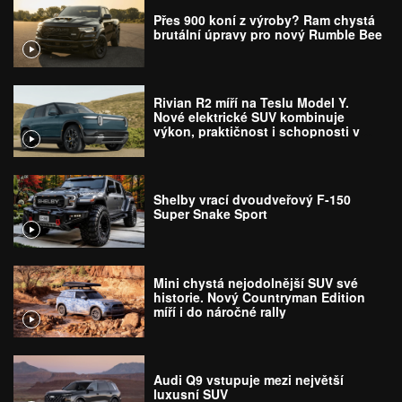
Přes 900 koní z výroby? Ram chystá
brutální úpravy pro nový Rumble Bee
Rivian R2 míří na Teslu Model Y.
Nové elektrické SUV kombinuje
výkon, praktičnost i schopnosti v
terénu
Shelby vrací dvoudveřový F-150
Super Snake Sport
Mini chystá nejodolnější SUV své
historie. Nový Countryman Edition
míří i do náročné rally
Audi Q9 vstupuje mezi největší
luxusní SUV