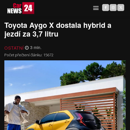
Toyota Aygo X dostala hybrid a
jezdí za 3,7 litru
OSTATNÍ
3
min.
Počet přečtení článku:
15672