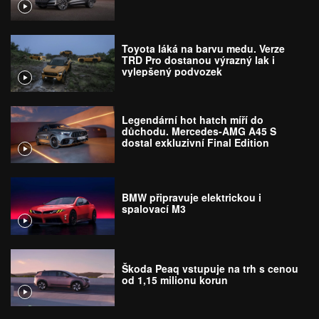
Toyota láká na barvu medu. Verze
TRD Pro dostanou výrazný lak i
vylepšený podvozek
Legendární hot hatch míří do
důchodu. Mercedes-AMG A45 S
dostal exkluzivní Final Edition
BMW připravuje elektrickou i
spalovací M3
Škoda Peaq vstupuje na trh s cenou
od 1,15 milionu korun