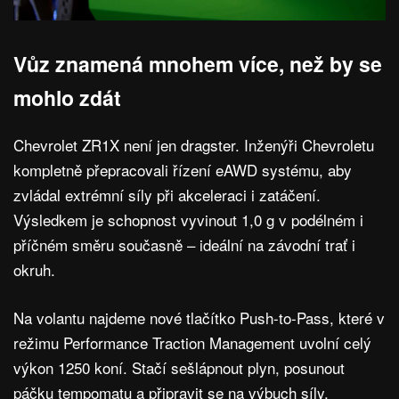
Vůz znamená mnohem více, než by se
mohlo zdát
Chevrolet ZR1X není jen dragster. Inženýři Chevroletu
kompletně přepracovali řízení eAWD systému, aby
zvládal extrémní síly při akceleraci i zatáčení.
Výsledkem je schopnost vyvinout 1,0 g v podélném i
příčném směru současně – ideální na závodní trať i
okruh.
Na volantu najdeme nové tlačítko Push-to-Pass, které v
režimu Performance Traction Management uvolní celý
výkon 1250 koní. Stačí sešlápnout plyn, posunout
páčku tempomatu a připravit se na výbuch síly.