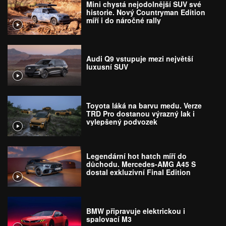
Mini chystá nejodolnější SUV své
historie. Nový Countryman Edition
míří i do náročné rally
Audi Q9 vstupuje mezi největší
luxusní SUV
Toyota láká na barvu medu. Verze
TRD Pro dostanou výrazný lak i
vylepšený podvozek
Legendární hot hatch míří do
důchodu. Mercedes-AMG A45 S
dostal exkluzivní Final Edition
BMW připravuje elektrickou i
spalovací M3