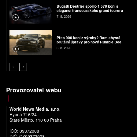
Bugatti Destrier spojilo 1 578 koní s
elegancí francouzského grand toureru
7. 8. 2026
Přes 900 koní z výroby? Ram chystá
brutální úpravy pro nový Rumble Bee
6. 8. 2026
Provozovatel webu
World News Media, s.r.o.
Rybná 716/24
Staré Město, 110 00 Praha
IČO: 09372008
DIČ: CZ09372008