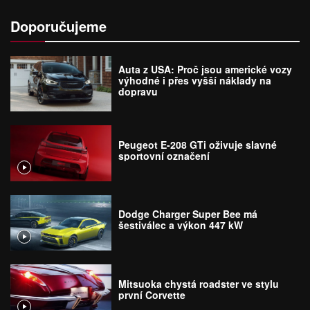
Doporučujeme
Auta z USA: Proč jsou americké vozy
výhodné i přes vyšší náklady na
dopravu
Peugeot E-208 GTi oživuje slavné
sportovní označení
Dodge Charger Super Bee má
šestiválec a výkon 447 kW
Mitsuoka chystá roadster ve stylu
první Corvette