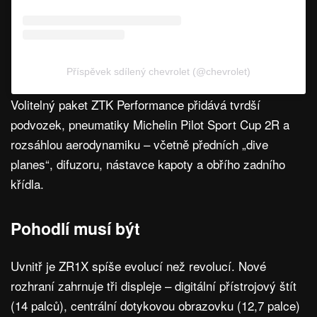
Příspěvek sdílený chevrolet (@chevrolet)
Volitelný paket ZTK Performance přidává tvrdší
podvozek, pneumatiky Michelin Pilot Sport Cup 2R a
rozsáhlou aerodynamiku – včetně předních „dive
planes“, difuzoru, nástavce kapoty a obřího zadního
křídla.
Pohodlí musí být
Uvnitř je ZR1X spíše evolucí než revolucí. Nové
rozhraní zahrnuje tři displeje – digitální přístrojový štít
(14 palců), centrální dotykovou obrazovku (12,7 palce)