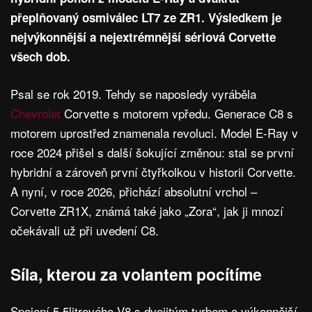
přeplňovaný osmiválec LT7 ze ZR1. Výsledkem je
nejvýkonnější a nejextrémnější sériová Corvette
všech dob.
Psal se rok 2019. Tehdy se naposledy vyráběla
Chevrolet
Corvette s motorem vpředu. Generace C8 s
motorem uprostřed znamenala revoluci. Model E-Ray v
roce 2024 přišel s další šokující změnou: stal se první
hybridní a zároveň první čtyřkolkou v historii Corvette.
A nyní, v roce 2026, přichází absolutní vrchol –
Corvette ZR1X, známá také jako „Zora“, jak ji mnozí
očekávali už při uvedení C8.
Síla, kterou za volantem pocítíme
Spojení 5,5litrového V8 s dvojitým turbem a výkonnější