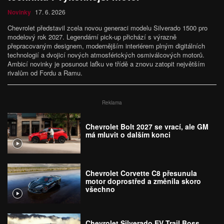
Novinky
17. 6. 2026
Chevrolet představil zcela novou generaci modelu Silverado 1500 pro
modelový rok 2027. Legendární pick-up přichází s výrazně
přepracovaným designem, modernějším interiérem plným digitálních
technologií a dvojicí nových atmosférických osmiválcových motorů.
Ambicí novinky je posunout laťku ve třídě a znovu zatopit největším
rivalům od Fordu a Ramu.
Reklama
Chevrolet Bolt 2027 se vrací, ale GM
má mluvit o dalším konci
Chevrolet Corvette C8 přesunula
motor doprostřed a změnila skoro
všechno
Chevrolet Silverado EV Trail Boss