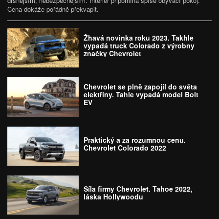
drsnějším, nebezpečnějším. Interiér připomíná spíše obývací pokoj.
Cena dokáže pořádně překvapit.
Žhavá novinka roku 2023. Takhle
vypadá truck Colorado z výrobny
značky Chevrolet
Chevrolet se plně zapojil do světa
elektřiny. Tahle vypadá model Bolt
EV
Praktický a za rozumnou cenu.
Chevrolet Colorado 2022
Síla firmy Chevrolet. Tahoe 2022,
láska Hollywoodu