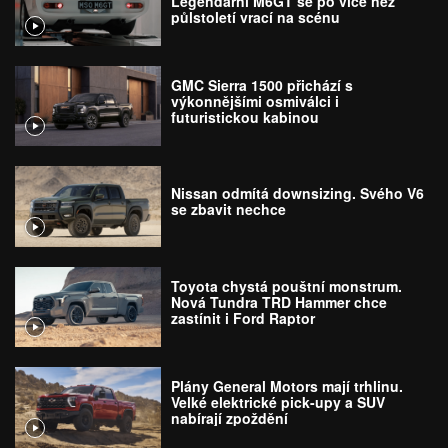
Legendární M6GT se po více než
půlstoletí vrací na scénu
GMC Sierra 1500 přichází s
výkonnějšími osmiválci i
futuristickou kabinou
Nissan odmítá downsizing. Svého V6
se zbavit nechce
Toyota chystá pouštní monstrum.
Nová Tundra TRD Hammer chce
zastínit i Ford Raptor
Plány General Motors mají trhlinu.
Velké elektrické pick-upy a SUV
nabírají zpoždění