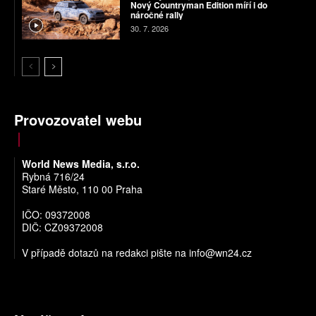
Nový Countryman Edition míří i do
náročné rally
30. 7. 2026
Provozovatel webu
World News Media, s.r.o.
Rybná 716/24
Staré Město, 110 00 Praha
IČO: 09372008
DIČ: CZ09372008
V případě dotazů na redakci pište na
info@wn24.cz