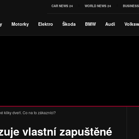
CAR NEWS 24
WORLD NEWS 24
BUSINESS
y
Motorky
Elektro
Škoda
BMW
Audi
Volks
né kliky dveří. Co na to zákazníci?
zuje vlastní zapuštěné