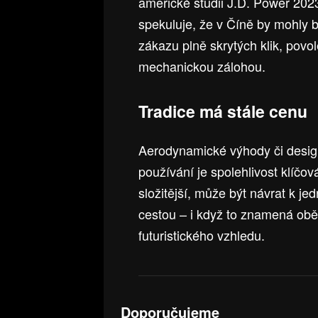
americké studii J.D. Power 2023
spekuluje, že v Číně by mohly b
zákazu plně skrytých klik, povo
mechanickou zálohou.
Tradice má stále cenu
Aerodynamické výhody či designo
používání je spolehlivost klíčo
složitější, může být návrat k 
cestou – i když to znamená obě
futuristického vzhledu.
Doporučujeme