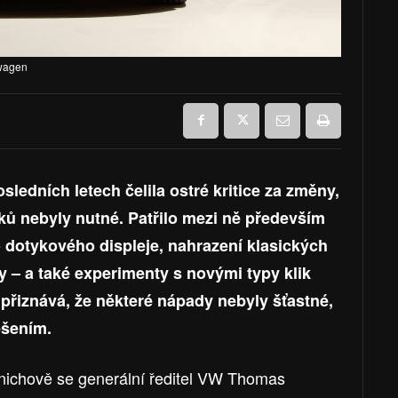
swagen
edních letech čelila ostré kritice za změny,
ů nebyly nutné. Patřilo mezi ně především
o dotykového displeje, nahrazení klasických
y – a také experimenty s novými typy klik
 přiznává, že některé nápady nebyly šťastné,
ešením.
Mnichově se generální ředitel VW Thomas