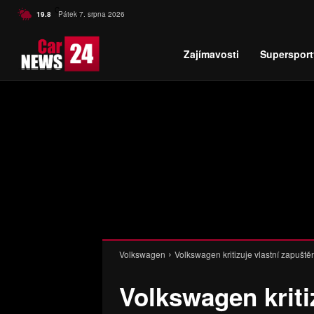
C
19.8
Pátek 7. srpna 2026
Czech
Zajímavosti
Supersport
Volkswagen
Volkswagen kritizuje vlastní zapuště
Volkswagen kriti