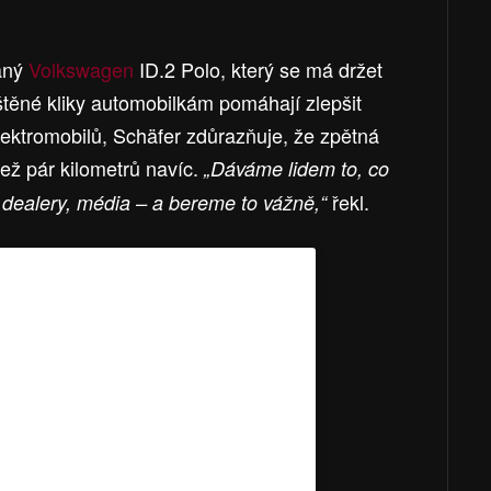
aný
Volkswagen
ID.2 Polo, který se má držet
štěné kliky automobilkám pomáhají zlepšit
lektromobilů, Schäfer zdůrazňuje, že zpětná
než pár kilometrů navíc.
„Dáváme lidem to, co
řekl.
 dealery, média – a bereme to vážně,“