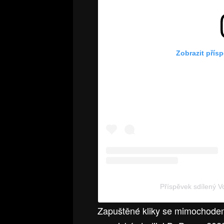
Zobrazit přís
Příspěvek sdílený 
Zapuštěné kliky se mimochodem 