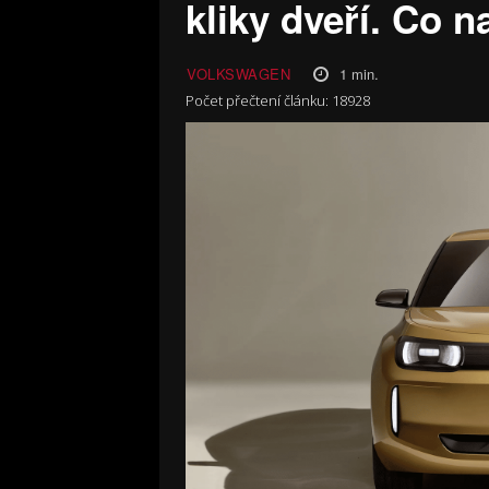
kliky dveří. Co n
1
min.
VOLKSWAGEN
Počet přečtení článku:
18928