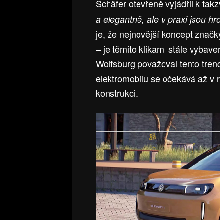
Schäfer otevřeně vyjádřil k ta
a elegantně, ale v praxi jsou hr
je, že nejnovější koncept značk
– je těmito klikami stále vybav
Wolfsburg považoval tento tren
elektromobilu se očekává až v ro
konstrukci.