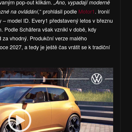
kzvaným pop-out klikám.
„Ano, vypadají moderně
“ prohlásil podle
Motor1
. Ironií
ozné na ovládání,
y – model ID. Every1 představený letos v březnu
en. Podle Schäfera však vznikl v době, kdy
d za vhodný. Produkční verze malého
ce 2027, a tedy je ještě čas vrátit se k tradiční