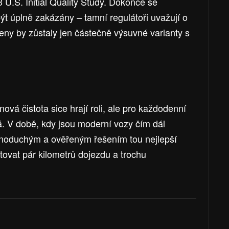
 U.S. Initial Quality Study. Dokonce se
ýt úplně zakázány – tamní regulátoři uvažují o
leny by zůstaly jen částečně výsuvné varianty s
vá čistota sice hrají roli, ale pro každodenní
vá. V době, kdy jsou moderní vozy čím dál
jednoduchým a ověřeným řešením tou nejlepší
tovat pár kilometrů dojezdu a trochu