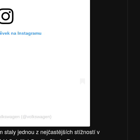
pěvek na Instagramu
Volkswagen (@volkswagen)
staly jednou z nejčastějších stížností v