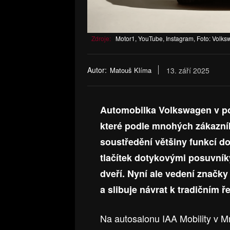
Zdroje:
Motor1, YouTube, Instagram, Foto: Volk
Autor:
Matouš Klíma
13. září 2025
Automobilka Volkswagen v posl
které podle mnohých zákazník
soustředění většiny funkcí d
tlačítek dotykovými posuvník
dveří. Nyní ale vedení značky
a slibuje návrat k tradičním ř
Na autosalonu IAA Mobility v 