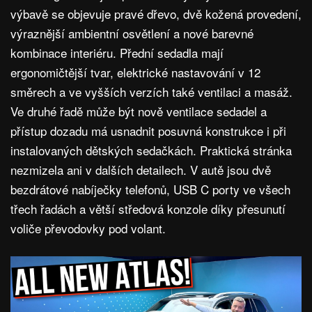
výbavě se objevuje pravé dřevo, dvě kožená provedení,
výraznější ambientní osvětlení a nové barevné
kombinace interiéru. Přední sedadla mají
ergonomičtější tvar, elektrické nastavování v 12
směrech a ve vyšších verzích také ventilaci a masáž.
Ve druhé řadě může být nově ventilace sedadel a
přístup dozadu má usnadnit posuvná konstrukce i při
instalovaných dětských sedačkách. Praktická stránka
nezmizela ani v dalších detailech. V autě jsou dvě
bezdrátové nabíječky telefonů, USB C porty ve všech
třech řadách a větší středová konzole díky přesunutí
voliče převodovky pod volant.