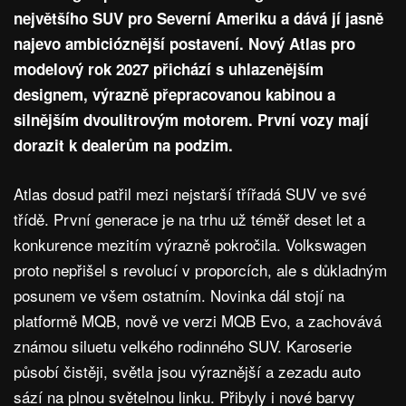
největšího SUV pro Severní Ameriku a dává jí jasně
najevo ambicióznější postavení. Nový Atlas pro
modelový rok 2027 přichází s uhlazenějším
designem, výrazně přepracovanou kabinou a
silnějším dvoulitrovým motorem. První vozy mají
dorazit k dealerům na podzim.
Atlas dosud patřil mezi nejstarší třířadá SUV ve své
třídě. První generace je na trhu už téměř deset let a
konkurence mezitím výrazně pokročila. Volkswagen
proto nepřišel s revolucí v proporcích, ale s důkladným
posunem ve všem ostatním. Novinka dál stojí na
platformě MQB, nově ve verzi MQB Evo, a zachovává
známou siluetu velkého rodinného SUV. Karoserie
působí čistěji, světla jsou výraznější a zezadu auto
sází na plnou světelnou linku. Přibyly i nové barvy