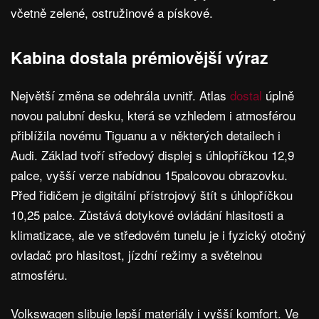
včetně zelené, ostružinové a pískové.
Kabina dostala prémiovější výraz
Největší změna se odehrála uvnitř. Atlas
dostal
úplně
novou palubní desku, která se vzhledem i atmosférou
přiblížila novému Tiguanu a v některých detailech i
Audi. Základ tvoří středový displej s úhlopříčkou 12,9
palce, vyšší verze nabídnou 15palcovou obrazovku.
Před řidičem je digitální přístrojový štít s úhlopříčkou
10,25 palce. Zůstává dotykové ovládání hlasitosti a
klimatizace, ale ve středovém tunelu je i fyzický otočný
ovladač pro hlasitost, jízdní režimy a světelnou
atmosféru.
Volkswagen slibuje lepší materiály i vyšší komfort. Ve