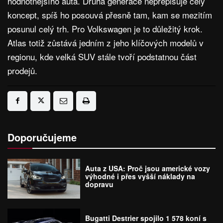
hodnotnějšího auta. Druhá generace nepřepisuje celý
koncept, spíš ho posouvá přesně tam, kam se mezitím
posunul celý trh. Pro Volkswagen je to důležitý krok.
Atlas totiž zůstává jedním z jeho klíčových modelů v
regionu, kde velká SUV stále tvoří podstatnou část
prodejů.
Doporučujeme
Auta z USA: Proč jsou americké vozy
výhodné i přes vyšší náklady na
dopravu
Bugatti Destrier spojilo 1 578 koní s