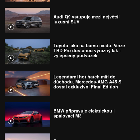
Audi Q9 vstupuje mezi největší
luxusní SUV
Toyota láká na barvu medu. Verze
TRD Pro dostanou výrazný lak i
vylepšený podvozek
Legendární hot hatch míří do
důchodu. Mercedes-AMG A45 S
dostal exkluzivní Final Edition
BMW připravuje elektrickou i
spalovací M3