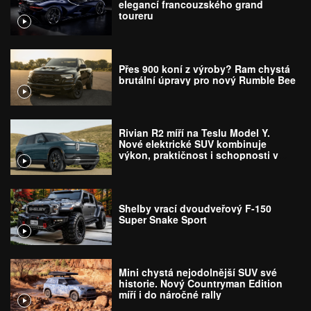
elegancí francouzského grand
toureru
Přes 900 koní z výroby? Ram chystá
brutální úpravy pro nový Rumble Bee
Rivian R2 míří na Teslu Model Y.
Nové elektrické SUV kombinuje
výkon, praktičnost i schopnosti v
terénu
Shelby vrací dvoudveřový F-150
Super Snake Sport
Mini chystá nejodolnější SUV své
historie. Nový Countryman Edition
míří i do náročné rally