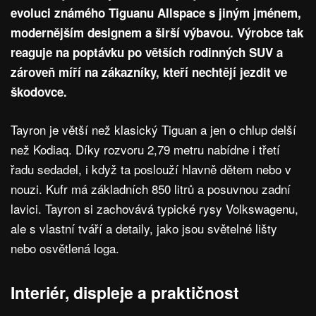
evoluci známého Tiguanu Allspace s jiným jménem,
modernějším designem a širší výbavou. Výrobce tak
reaguje na poptávku po větších rodinných SUV a
zároveň míří na zákazníky, kteří nechtějí jezdit ve
škodovce.
Tayron je větší než klasický Tiguan a jen o chlup delší
než Kodiaq. Díky rozvoru 2,79 metru nabídne i třetí
řadu sedadel, i když ta poslouží hlavně dětem nebo v
nouzi. Kufr má základních 850 litrů a posuvnou zadní
lavici. Tayron si zachovává typické rysy Volkswagenu,
ale s vlastní tváří a detaily, jako jsou světelné lišty
nebo osvětlená loga.
Interiér, displeje a praktičnost