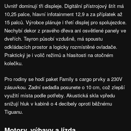
Uvnitř dominují tři displeje. Digitální přístrojový štít má
10,25 palce, hlavní infotainment 12,9 a za příplatek až
15 palců. Výrobce plánuje i třetí displej pro spolujezdce.
Nechybí dekor z pravého dřeva ani osvětlené panely ve
dveřích. Tayron působí vzdušně, má spoustu
odkládacích prostor a logicky rozmístěné ovladače.
Praktický je i volič režimů a hlasitosti na otočném
kolečku.
Pro rodiny se hodí paket Family s cargo prvky a 230V
zásuvkou. Zadní sedadla posunete o 10 cm, což zlepší
využití místa podle potřeby. Akustická skla vpředu
snižují hluk v kabině o 4 decibely oproti běžnému
Tiguanu.
Motory, výbavy a jízda