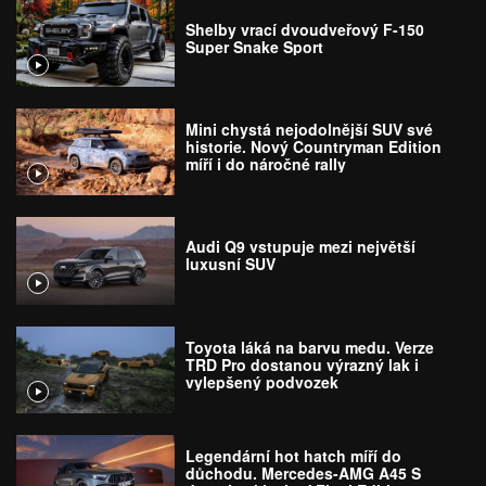
Shelby vrací dvoudveřový F-150
Super Snake Sport
Mini chystá nejodolnější SUV své
historie. Nový Countryman Edition
míří i do náročné rally
Audi Q9 vstupuje mezi největší
luxusní SUV
Toyota láká na barvu medu. Verze
TRD Pro dostanou výrazný lak i
vylepšený podvozek
Legendární hot hatch míří do
důchodu. Mercedes-AMG A45 S