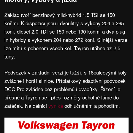
Základ tvoří benzinový mild-hybrid 1.5 TSI se 150
koňmi. K dispozici jsou i dvoulitry s výkony 204 a 265
koní, diesel 2.0 TDI se 150 nebo 190 koňmi a dva plug-
in hybridy s výkonem 204 nebo 272 koní. Silnější verze
lze mít i s pohonem všech kol. Tayron utáhne až 2,5
tuny.
Podvozek v základní verzi je tužší, s 18palcovými koly
zvládne i horší silnice. Příplatkový adaptivní podvozek
DCC Pro zvládne bez problémů i dvacítky. Řízení je
přesné a Tayron se i přes rozměry ochotně láme do
zatáček. Na dálnici
vyniká
odhlučněním a pohodlím.