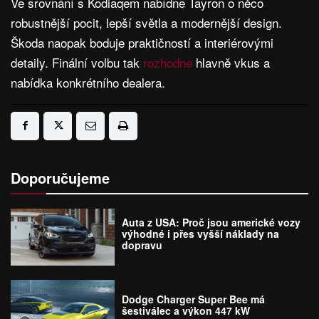
Ve srovnání s Kodiaqem nabídne Tayron o něco
robustnější pocit, lepší světla a modernější design.
Škoda naopak boduje praktičností a interiérovými
detaily. Finální volbu tak
rozhodne
hlavně vkus a
nabídka konkrétního dealera.
Doporučujeme
Auta z USA: Proč jsou americké vozy
výhodné i přes vyšší náklady na
dopravu
Dodge Charger Super Bee má
šestiválec a výkon 447 kW