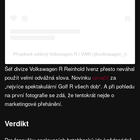
Příspěvek sdílený Volkswagen R / VWR (@volkswagen_r)
Šéf divize Volkswagen R Reinhold Ivenz přesto neváhal
použít velmi odvážná slova. Novinku
označil
za
„nejvíce spektakulární Golf R všech dob“. A při pohledu
na první fotografie se zdá, že tentokrát nejde o
marketingové přehánění.
Verdikt
Pro fanoušky spalovacích hatchbacků jde každopádně