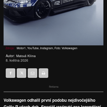
Zdroje:
Motor1, YouTube, Instagram, Foto: Volkswagen
Autor:
Matouš Klíma
8. května 2026
Reklama
Volkswagen odhalil první podobu nejdivočejšího
Golfu R všech dob. Speciál vyvinutý pro legendární