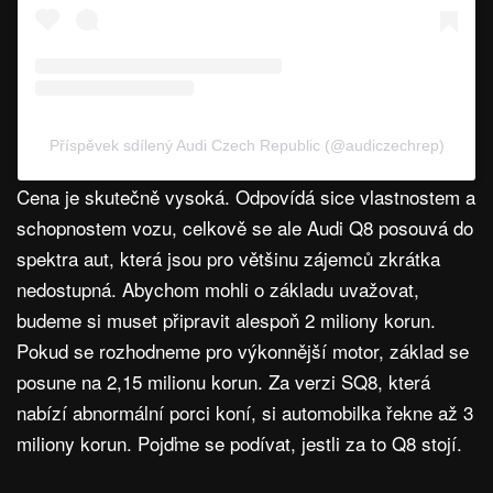
Příspěvek sdílený Audi Czech Republic (@audiczechrep)
Cena je skutečně vysoká. Odpovídá sice vlastnostem a
schopnostem vozu, celkově se ale Audi Q8 posouvá do
spektra aut, která jsou pro většinu zájemců zkrátka
nedostupná. Abychom mohli o základu uvažovat,
budeme si muset připravit alespoň 2 miliony korun.
Pokud se rozhodneme pro výkonnější motor, základ se
posune na 2,15 milionu korun. Za verzi SQ8, která
nabízí abnormální porci koní, si automobilka řekne až 3
miliony korun. Pojďme se podívat, jestli za to Q8 stojí.