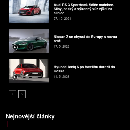
Audi RS 3 Sportback řidiče nadchne.
Silný, hezký a výkonný vůz vjíždí na
silnice
27. 10. 2021
Nissan Z se chystá do Evropy s novou
tváří
17. 5. 2026
Hyundai Ioniq 6 po faceliftu dorazil do
Česka
14. 5. 2026
Nejnovější články