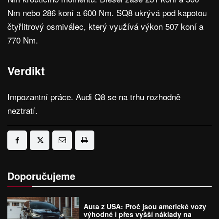
Nm nebo 286 koní a 600 Nm. SQ8 ukrývá pod kapotou
čtyřlitrový osmiválec, který využívá výkon 507 koní a
770 Nm.
Verdikt
Impozantní práce. Audi Q8 se na trhu rozhodně
neztratí.
Doporučujeme
Auta z USA: Proč jsou americké vozy
výhodné i přes vyšší náklady na