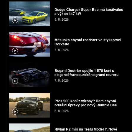
Dodge Charger Super Bee má šestiválec
a výkon 447 kW
8. 8. 2026
Mitsuoka chystá roadster ve stylu první
Corvette
7. 8. 2026
Bugatti Destrier spojilo 1 578 koní s
elegancí francouzského grand toureru
7. 8. 2026
Přes 900 koní z výroby? Ram chystá
brutální úpravy pro nový Rumble Bee
6. 8. 2026
Rivian R2 míří na Teslu Model Y. Nové