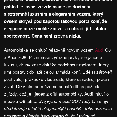
pohled je jasné, že zde máme co dočinění
s extrémně luxusním a elegantním vozem, který
ovšem skrývá pod kapotou takovou porci koní, že
elegance může rychle zmizet a nahradí ji brutální
sportovnost. Cena není zrovna nízká.
Automobilka se chlubí relativně novým vozem
Audi
Q8
a Audi SQ8. První nese výrazně prvky elegance a
luxusu, druhý zase dokáže nadchnout motorem, který
umí postavit do latě celou armádu koní. Lidé si zároveň
pochvalují praktické vlastnosti, které usnadňují práci i
život. Díky nim se můžeme soustředit na požitek
z jízdy, což je i jeden z cílů automobilky. Audi mluví o
modelu Q8 takto:
„Nejvyšší model SUV řady Q se nyní
představuje v ještě elegantnější podobě. Jeho dokonalé
proporce a čistota tvarů dokazují, že i výkonné