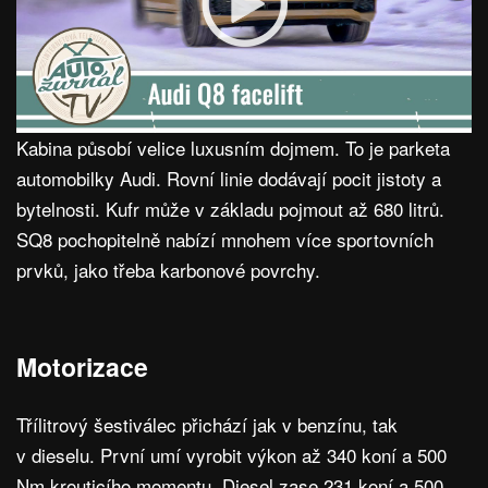
Kabina působí velice luxusním dojmem. To je parketa
automobilky Audi. Rovní linie dodávají pocit jistoty a
bytelnosti. Kufr může v základu pojmout až 680 litrů.
SQ8 pochopitelně nabízí mnohem více sportovních
prvků, jako třeba karbonové povrchy.
Motorizace
Třílitrový šestiválec přichází jak v benzínu, tak
v dieselu. První umí vyrobit výkon až 340 koní a 500
Nm krouticího momentu. Diesel zase 231 koní a 500