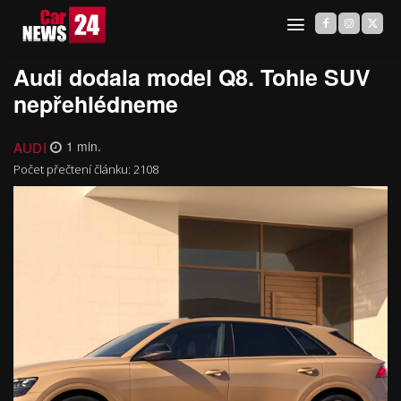
Audi dodala model Q8. Tohle SUV
nepřehlédneme
AUDI
1
min.
Počet přečtení článku:
2108