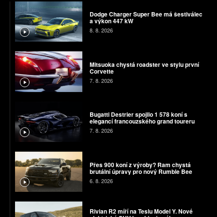
Dodge Charger Super Bee má šestiválec
a výkon 447 kW
8. 8. 2026
Mitsuoka chystá roadster ve stylu první
Corvette
7. 8. 2026
Bugatti Destrier spojilo 1 578 koní s
elegancí francouzského grand toureru
7. 8. 2026
Přes 900 koní z výroby? Ram chystá
brutální úpravy pro nový Rumble Bee
6. 8. 2026
Rivian R2 míří na Teslu Model Y. Nové