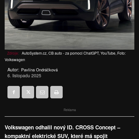
Zdroje:
AutoSystem.cz, CB auto - za pomoci ChatGPT, YouTube, Foto:
Volkswagen
Autor:
Pavlína Ondráčková
6. listopadu 2025
Reklama
Volkswagen odhalil nový ID. CROSS Concept –
kompaktní elektrické SUV, které má spojit