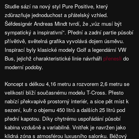
Studie sází na nový styl Pure Positive, který
zdůrazňuje jednoduchost a přátelský vzhled.
Šéfdesignér Andreas Mindt tvrdí, že „vůz musí být
sympatický a inspirativní“. Přední a zadní partie působí
přívětivě, světelná grafika vyvolává dojem úsměvu.
Inspirací byly klasické modely Golf a legendární VW
Bus, jejichž charakteristické linie návrháři
přenesli
do
moderní podoby.
Koncept s délkou 4,16 metru a rozvorem 2,6 metru se
velikostí blíží současnému modelu T-Cross. Přesto
nabízí překvapivě prostorný interiér, a sice pět míst k
sezení, kufr o objemu 450 litrů a dalších 25 litrů pod
přední kapotou. Díky chytrému uspořádání působí
kabina vzdušně a variabilně. Vnitřek je navržen jako
klidná zóna s atmosférou luxusního salonku. Béžový