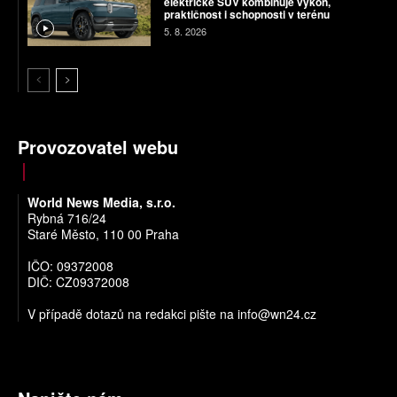
elektrické SUV kombinuje výkon,
praktičnost i schopnosti v terénu
5. 8. 2026
Provozovatel webu
World News Media, s.r.o.
Rybná 716/24
Staré Město, 110 00 Praha
IČO: 09372008
DIČ: CZ09372008
V případě dotazů na redakci pište na
info@wn24.cz