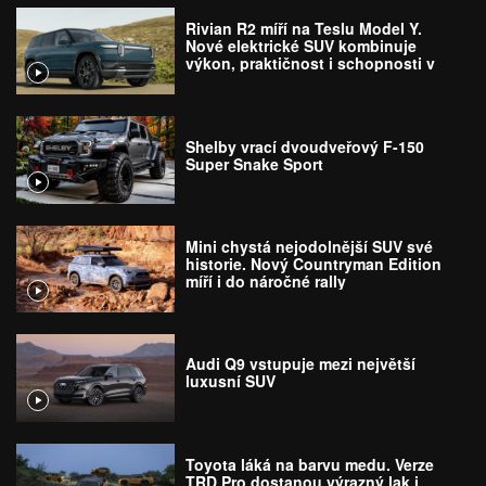
Rivian R2 míří na Teslu Model Y.
Nové elektrické SUV kombinuje
výkon, praktičnost i schopnosti v
terénu
Shelby vrací dvoudveřový F-150
Super Snake Sport
Mini chystá nejodolnější SUV své
historie. Nový Countryman Edition
míří i do náročné rally
Audi Q9 vstupuje mezi největší
luxusní SUV
Toyota láká na barvu medu. Verze
TRD Pro dostanou výrazný lak i