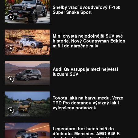
Shelby vrací dvoudveřový F-150
Super Snake Sport
Mini chystá nejodolnější SUV své
historie. Nový Countryman Edition
míří i do náročné rally
Audi Q9 vstupuje mezi největší
luxusní SUV
Toyota láká na barvu medu. Verze
TRD Pro dostanou výrazný lak i
vylepšený podvozek
Legendární hot hatch míří do
důchodu. Mercedes-AMG A45 S