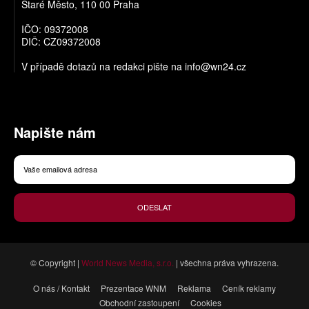
Staré Město, 110 00 Praha
IČO: 09372008
DIČ: CZ09372008
V případě dotazů na redakci pište na
info@wn24.cz
Napište nám
ODESLAT
© Copyright |
World News Media, s.r.o.
| všechna práva vyhrazena.
O nás / Kontakt
Prezentace WNM
Reklama
Ceník reklamy
Obchodní zastoupení
Cookies