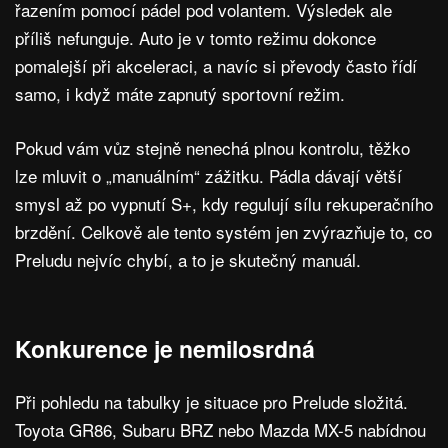
řazením pomocí pádel pod volantem. Výsledek ale
příliš nefunguje. Auto je v tomto režimu dokonce
pomalejší při akceleraci, a navíc si převody často řídí
samo, i když máte zapnutý sportovní režim.
Pokud vám vůz stejně nenechá plnou kontrolu, těžko
lze mluvit o „manuálním“ zážitku. Pádla dávají větší
smysl až po vypnutí S+, kdy regulují sílu rekuperačního
brzdění. Celkově ale tento systém jen zvýrazňuje to, co
Preludu nejvíc chybí, a to je skutečný manuál.
Konkurence je nemilosrdná
Při pohledu na tabulky je situace pro Prelude složitá.
Toyota GR86, Subaru BRZ nebo Mazda MX-5 nabídnou