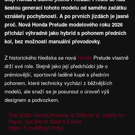
šestou generací tohoto modelu od samého začátku
vznášely pochybnosti. A po prvních jízdách je jasné
proč. Nová Honda Prelude modelového roku 2026
přichází výhradně jako hybrid s pohonem předních
kol, bez možnosti manuální převodovky.
Z historického hlediska se nová
Honda
Prelude vlastně
drží své role. Stejně jako její předchůdci jde o
prémiovější, sportovně laděné kupé s předním
pohonem, které technicky vychází z běžnějších
modelů, ale snaží se je posunout o úroveň výš
designem a podvozkem.
The 2026 Honda Prelude Is Difficult to Justify on
Paper, but We're Glad It Exists
https://t.co/8BLjyU0dyv