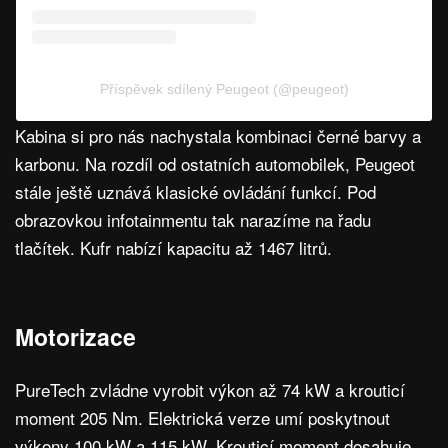
Příspěvek sdílený Peugeot (@peugeot)
Kabina si pro nás nachystala kombinaci černé barvy a
karbonu. Na rozdíl od ostatních automobilek, Peugeot
stále ještě uznává klasické ovládání funkcí. Pod
obrazovkou infotainmentu tak narazíme na řadu
tlačítek. Kufr nabízí kapacitu až 1467 litrů.
Motorizace
PureTech zvládne vyrobit výkon až 74 kW a krouticí
moment 205 Nm. Elektrická verze umí poskytnout
výkony 100 kW a 115 kW. Krouticí moment dosahuje