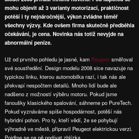
mohu objevit až 3 varianty motorizací, praktičnost
potěší i ty nejnáročnější, výkon zvládne téměř
všechny výzvy. Kde ovšem firma skutečně předběhla
očekávání, je cena. Novinka nás totiž nevyjde na
abnormální peníze.
Už od prvního pohledu je jasné, kam
Peugeot
směřoval
své soustředění. Design modelu 2008 sice navazuje na
typickou linku, kterou automobilka razí, i tak nás ale
překvapí nespočtem detailů. Mnoho lidí bude ale
nadšeno z možností výběru motoru. Pokud jsme
fanoušky klasického spalování, sáhneme po PureTech.
Pokud vyznáváme spíše hospodárnost, potěší nás
hybridní pohon. Pro ty, kteří vědí, že se pohybují
výhradně ve městě, připravil Peugeot elektrickou verzi.
Pojďme se na ně podívat zblízka.