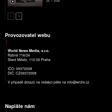
29. 7. 2026
Provozovatel webu
World News Media, s.r.o.
Rybná 716/24
Staré Město, 110 00 Praha
IČO: 09372008
DIČ: CZ09372008
V případě dotazů na redakci pište na
info@wn24.cz
Napište nám