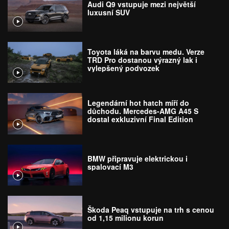
Audi Q9 vstupuje mezi největší
luxusní SUV
Toyota láká na barvu medu. Verze
TRD Pro dostanou výrazný lak i
vylepšený podvozek
Legendární hot hatch míří do
důchodu. Mercedes-AMG A45 S
dostal exkluzivní Final Edition
BMW připravuje elektrickou i
spalovací M3
Škoda Peaq vstupuje na trh s cenou
od 1,15 milionu korun