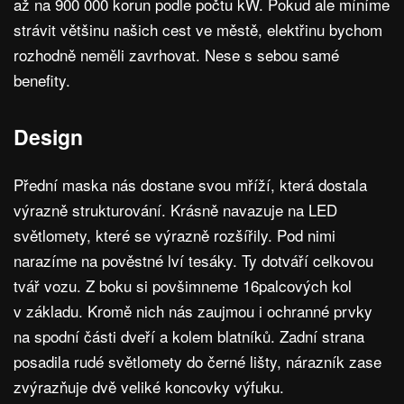
až na 900 000 korun podle počtu kW. Pokud ale míníme
strávit většinu našich cest ve městě, elektřinu bychom
rozhodně neměli zavrhovat. Nese s sebou samé
benefity.
Design
Přední maska nás dostane svou mříží, která dostala
výrazně strukturování. Krásně navazuje na LED
světlomety, které se výrazně rozšířily. Pod nimi
narazíme na pověstné lví tesáky. Ty dotváří celkovou
tvář vozu. Z boku si povšimneme 16palcových kol
v základu. Kromě nich nás zaujmou i ochranné prvky
na spodní části dveří a kolem blatníků. Zadní strana
posadila rudé světlomety do černé lišty, nárazník zase
zvýrazňuje dvě veliké koncovky výfuku.