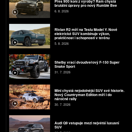
Přes 900 koní z výroby? Ram chystá
brutální úpravy pro nový Rumble Bee
6. 8. 2026
Rivian R2 míří na Teslu Model Y. Nové
elektrické SUV kombinuje výkon,
praktičnost i schopnosti v terénu
5. 8. 2026
Shelby vrací dvoudveřový F-150 Super
Snake Sport
31. 7. 2026
Mini chystá nejodolnější SUV své historie.
Nový Countryman Edition míří i do
náročné rally
30. 7. 2026
Audi Q9 vstupuje mezi největší luxusní
SUV