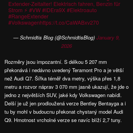
Extender-Zeitalter! Elektrisch fahren, Benzin für
Strom ⚡
#VW
#IDEra9X
#Elektroauto
#RangeExtender
#Volkswagen
https://t.co/CaWABxv270
— Schmidtis Blog (@SchmidtisBlog)
January 9,
2026
Rozměry jsou impozantní. S délkou 5 207 mm
překonává i nedávno uvedený Teramont Pro a je větší
než Audi Q7. Šířka téměř dva metry, výška přes 1,8
metru a rozvor náprav 3 070 mm jasně ukazují, že jde o
jedno z největších SUV, jaké kdy Volkswagen nabídl.
Delší je už jen prodloužená verze Bentley Bentayga a i
tu by mohl v budoucnu překonat chystaný model Audi
Q9. Hmotnost vrcholné verze se navíc blíží 2,7 tuny.