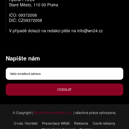
Staré Město, 110 00 Praha
IČO: 09372008
DIČ: CZ09372008
V případě dotazů na redakci pište na
info@wn24.cz
Napište nám
ODESLAT
© Copyright |
World News Media, s.r.o.
| všechna práva vyhrazena.
O nás / Kontakt
Prezentace WNM
Reklama
Ceník reklamy