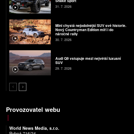
Snake Sport
31. 7. 2026
Mini chystá nejodolnější SUV své historie.
Nový Countryman Edition míří i do
náročné rally
30. 7. 2026
Audi Q9 vstupuje mezi největší luxusní
SUV
29. 7. 2026
Provozovatel webu
World News Media, s.r.o.
Rybná 716/24