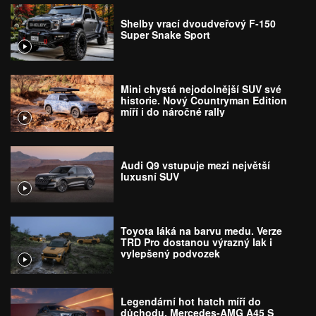
Shelby vrací dvoudveřový F-150
Super Snake Sport
Mini chystá nejodolnější SUV své
historie. Nový Countryman Edition
míří i do náročné rally
Audi Q9 vstupuje mezi největší
luxusní SUV
Toyota láká na barvu medu. Verze
TRD Pro dostanou výrazný lak i
vylepšený podvozek
Legendární hot hatch míří do
důchodu. Mercedes-AMG A45 S