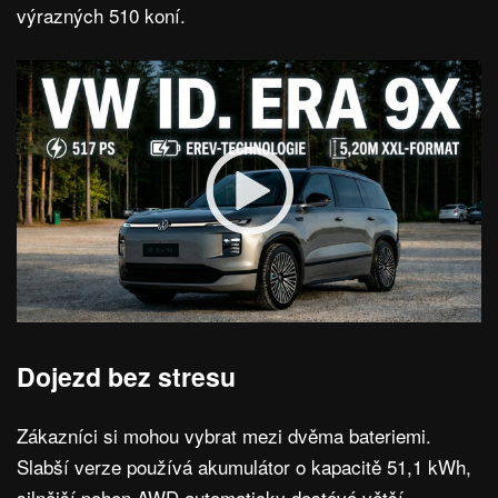
výrazných 510 koní.
Dojezd bez stresu
Zákazníci si mohou vybrat mezi dvěma bateriemi.
Slabší verze používá akumulátor o kapacitě 51,1 kWh,
silnější pohon AWD automaticky dostává větší