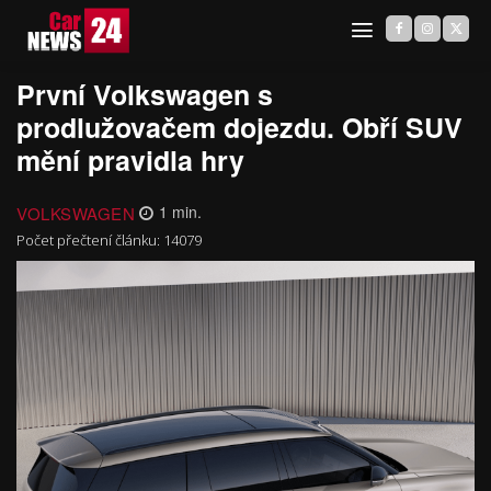
První Volkswagen s
prodlužovačem dojezdu. Obří SUV
mění pravidla hry
VOLKSWAGEN
1
min.
Počet přečtení článku:
14079