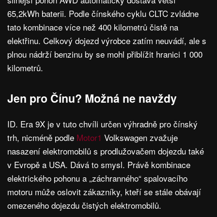
65,2kWh baterii. Podle čínského cyklu CLTC zvládne
tato kombinace více než 400 kilometrů čistě na
elektřinu. Celkový dojezd výrobce zatím neuvádí, ale s
plnou nádrží benzinu by se mohl přiblížit hranici 1 000
kilometrů.
Jen pro Čínu? Možná ne navždy
ID. Era 9X je v tuto chvíli určen výhradně pro čínský
trh, nicméně podle
Motor1
Volkswagen zvažuje
nasazení elektromobilů s prodlužovačem dojezdu také
v Evropě a USA. Dává to smysl. Právě kombinace
elektrického pohonu a „záchranného“ spalovacího
motoru může oslovit zákazníky, kteří se stále obávají
omezeného dojezdu čistých elektromobilů.