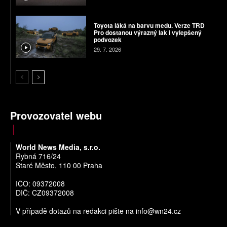
Toyota láká na barvu medu. Verze TRD
Pro dostanou výrazný lak i vylepšený
podvozek
29. 7. 2026
Provozovatel webu
World News Media, s.r.o.
Rybná 716/24
Staré Město, 110 00 Praha
IČO: 09372008
DIČ: CZ09372008
V případě dotazů na redakci pište na
info@wn24.cz