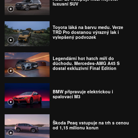
luxusní SUV
Toyota láká na barvu medu. Verze
TRD Pro dostanou výrazný lak i
vylepšený podvozek
Legendární hot hatch míří do
důchodu. Mercedes-AMG A45 S
dostal exkluzivní Final Edition
BMW připravuje elektrickou i
spalovací M3
Škoda Peaq vstupuje na trh s cenou
od 1,15 milionu korun