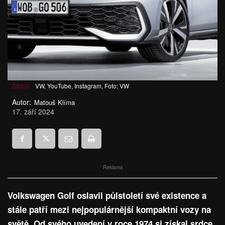
Zdroje:
VW, YouTube, Instagram, Foto: VW
Autor:
Matouš Klíma
17. září 2024
Reklama
Volkswagen Golf oslavil půlstoletí své existence a
stále patří mezi nejpopulárnější kompaktní vozy na
světě. Od svého uvedení v roce 1974 si získal srdce