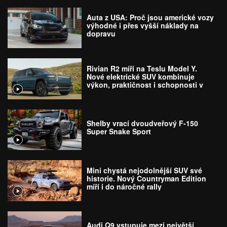
Auta z USA: Proč jsou americké vozy
výhodné i přes vyšší náklady na
dopravu
Rivian R2 míří na Teslu Model Y.
Nové elektrické SUV kombinuje
výkon, praktičnost i schopnosti v
terénu
Shelby vrací dvoudveřový F-150
Super Snake Sport
Mini chystá nejodolnější SUV své
historie. Nový Countryman Edition
míří i do náročné rally
Audi Q9 vstupuje mezi největší