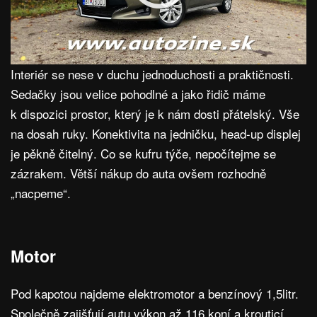
Interiér se nese v duchu jednoduchosti a praktičnosti.
Sedačky jsou velice pohodlné a jako řidič máme
k dispozici prostor, který je k nám dosti přátelský. Vše
na dosah ruky. Konektivita na jedničku, head-up displej
je pěkně čitelný. Co se kufru týče, nepočítejme se
zázrakem. Větší nákup do auta ovšem rozhodně
„nacpeme“.
Motor
Pod kapotou najdeme elektromotor a benzínový 1,5litr.
Společně zajišťují autu výkon až 116 koní a krouticí