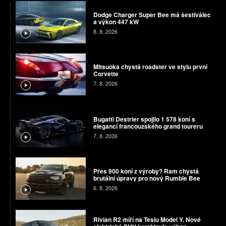
Dodge Charger Super Bee má šestiválec
a výkon 447 kW
8. 8. 2026
Mitsuoka chystá roadster ve stylu první
Corvette
7. 8. 2026
Bugatti Destrier spojilo 1 578 koní s
elegancí francouzského grand toureru
7. 8. 2026
Přes 900 koní z výroby? Ram chystá
brutální úpravy pro nový Rumble Bee
6. 8. 2026
Rivian R2 míří na Teslu Model Y. Nové