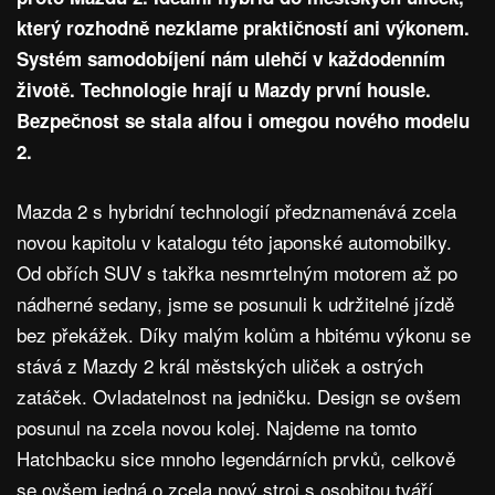
který rozhodně nezklame praktičností ani výkonem.
Systém samodobíjení nám ulehčí v každodenním
životě. Technologie hrají u Mazdy první housle.
Bezpečnost se stala alfou i omegou nového modelu
2.
Mazda 2 s hybridní technologií předznamenává zcela
novou kapitolu v katalogu této japonské automobilky.
Od obřích SUV s takřka nesmrtelným motorem až po
nádherné sedany, jsme se posunuli k udržitelné jízdě
bez překážek. Díky malým kolům a hbitému výkonu se
stává z Mazdy 2 král městských uliček a ostrých
zatáček. Ovladatelnost na jedničku. Design se ovšem
posunul na zcela novou kolej. Najdeme na tomto
Hatchbacku sice mnoho legendárních prvků, celkově
se ovšem jedná o zcela nový stroj s osobitou tváří.