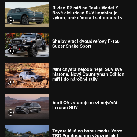
Rivian R2 míří na Teslu Model Y.
Nové elektrické SUV kombinuje
výkon, praktičnost i schopnosti v
terénu
Shelby vrací dvoudveřový F-150
Super Snake Sport
Mini chystá nejodolnější SUV své
historie. Nový Countryman Edition
míří i do náročné rally
Audi Q9 vstupuje mezi největší
luxusní SUV
Toyota láká na barvu medu. Verze
TRD Pro dostanou výrazný lak i