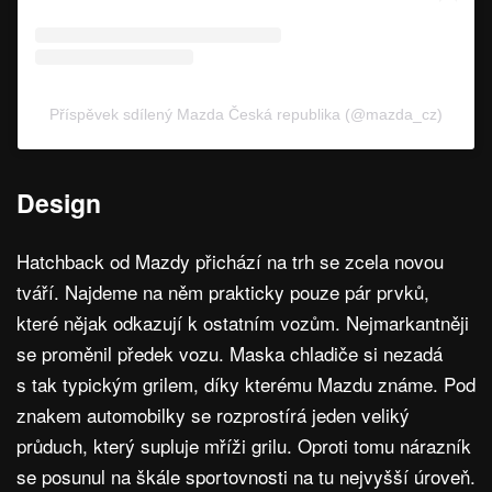
Příspěvek sdílený Mazda Česká republika (@mazda_cz)
Design
Hatchback od Mazdy přichází na trh se zcela novou
tváří. Najdeme na něm prakticky pouze pár prvků,
které nějak odkazují k ostatním vozům. Nejmarkantněji
se proměnil předek vozu. Maska chladiče si nezadá
s tak typickým grilem, díky kterému Mazdu známe. Pod
znakem automobilky se rozprostírá jeden veliký
průduch, který supluje mříži grilu. Oproti tomu nárazník
se posunul na škále sportovnosti na tu nejvyšší úroveň.