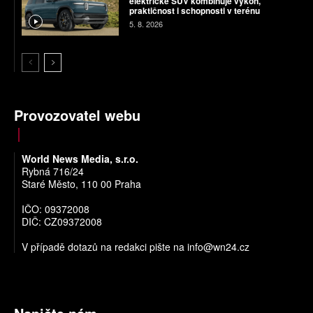
elektrické SUV kombinuje výkon,
praktičnost i schopnosti v terénu
5. 8. 2026
Provozovatel webu
World News Media, s.r.o.
Rybná 716/24
Staré Město, 110 00 Praha
IČO: 09372008
DIČ: CZ09372008
V případě dotazů na redakci pište na
info@wn24.cz