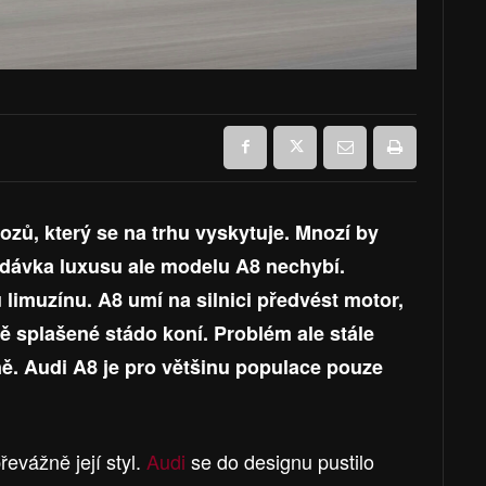
ozů, který se na trhu vyskytuje. Mnozí by
 dávka luxusu ale modelu A8 nechybí.
limuzínu. A8 umí na silnici předvést motor,
ě splašené stádo koní. Problém ale stále
ně. Audi A8 je pro většinu populace pouze
evážně její styl.
Audi
se do designu pustilo