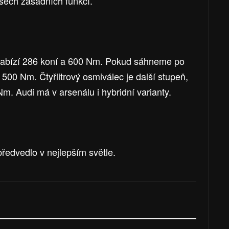
všech zásadních funkcí.
I nabízí 286 koní a 600 Nm. Pokud sáhneme po
500 Nm. Čtyřlitrový osmiválec je další stupeň,
Nm. Audi má v arsenálu i hybridní varianty.
předvedlo v nejlepším světle.