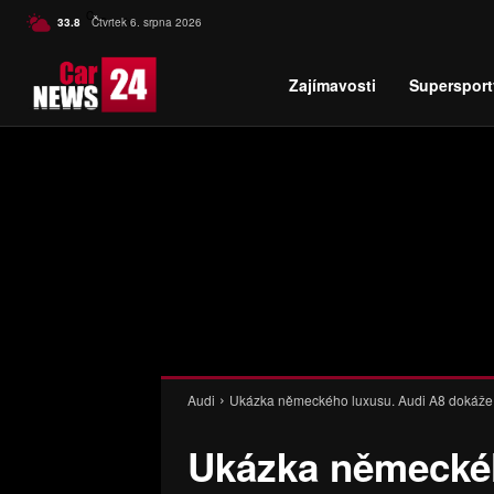
C
33.8
Čtvrtek 6. srpna 2026
Czech
Zajímavosti
Supersport
Audi
Ukázka německého luxusu. Audi A8 dokáž
Ukázka německéh