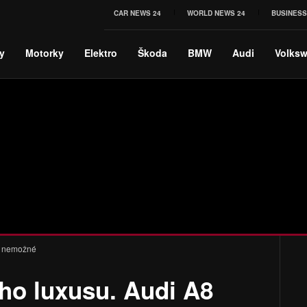
CAR NEWS 24
WORLD NEWS 24
BUSINESS
y
Motorky
Elektro
Škoda
BMW
Audi
Volks
e nemožné
o luxusu. Audi A8