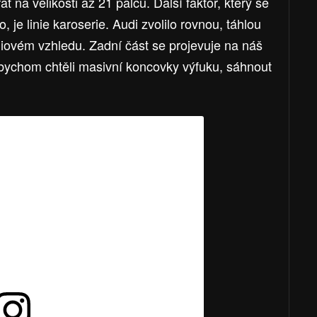
 na velikosti až 21 palců. Další faktor, který se
o, je linie karoserie. Audi zvolilo rovnou, táhlou
miovém vzhledu. Zadní část se projevuje na náš
 bychom chtěli masivní koncovky výfuku, sáhnout