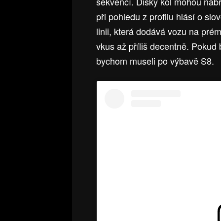
sekvencí. Disky kol mohou nabrat
při pohledu z profilu hlásí o slov
linii, která dodává vozu na pré
vkus až příliš decentně. Pokud
bychom museli po výbavě S8.