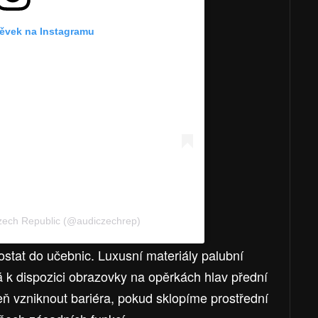
pěvek na Instagramu
Czech Republic (@audiczechrep)
stat do učebnic. Luxusní materiály palubní
 k dispozici obrazovky na opěrkách hlav přední
ň vzniknout bariéra, pokud sklopíme prostřední