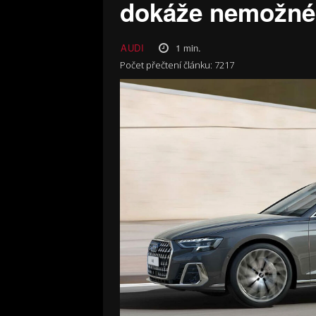
dokáže nemožn
1
min.
AUDI
Počet přečtení článku:
7217