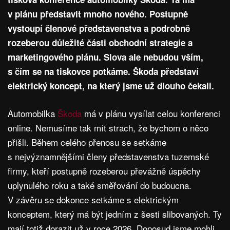
v plánu představit mnoho nového. Postupně
vystoupí členové představenstva a podrobně
rozeberou důležité části obchodní strategie a
marketingového plánu. Slova ale nebudou vším,
s čím se na tiskovce potkáme. Škoda představí
elektrický koncept, na který jsme už dlouho čekali.
Automobilka
Škoda
má v plánu vysílat celou konferenci
online. Nemusíme tak mít strach, že bychom o něco
přišli. Během celého přenosu se setkáme
s nejvýznamnějšími členy představenstva tuzemské
firmy, kteří postupně rozeberou převážně úspěchy
uplynulého roku a také směřování do budoucna.
V závěru se dokonce setkáme s elektrickým
konceptem, který má být jedním z šesti slibovaných. Ty
mají totiž dorazit už v roce 2026. Doposud jsme mohli