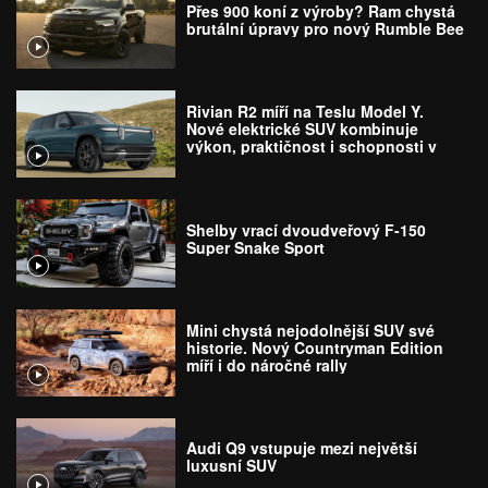
Přes 900 koní z výroby? Ram chystá
brutální úpravy pro nový Rumble Bee
Rivian R2 míří na Teslu Model Y.
Nové elektrické SUV kombinuje
výkon, praktičnost i schopnosti v
terénu
Shelby vrací dvoudveřový F-150
Super Snake Sport
Mini chystá nejodolnější SUV své
historie. Nový Countryman Edition
míří i do náročné rally
Audi Q9 vstupuje mezi největší
luxusní SUV