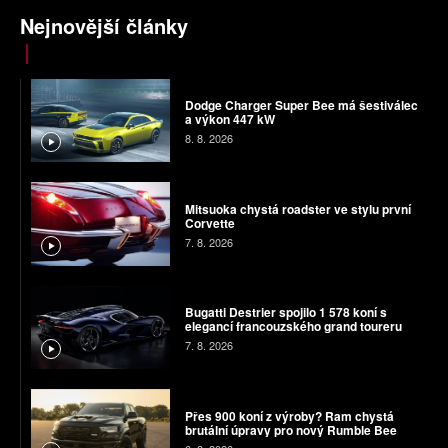
Nejnovější články
Dodge Charger Super Bee má šestiválec
a výkon 447 kW
8. 8. 2026
Mitsuoka chystá roadster ve stylu první
Corvette
7. 8. 2026
Bugatti Destrier spojilo 1 578 koní s
elegancí francouzského grand toureru
7. 8. 2026
Přes 900 koní z výroby? Ram chystá
brutální úpravy pro nový Rumble Bee