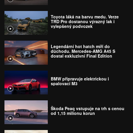
Toyota láká na barvu medu. Verze
TRD Pro dostanou výrazný lak i
vylepšený podvozek
Legendární hot hatch míří do
důchodu. Mercedes-AMG A45 S
dostal exkluzivní Final Edition
BMW připravuje elektrickou i
spalovací M3
Škoda Peaq vstupuje na trh s cenou
od 1,15 milionu korun