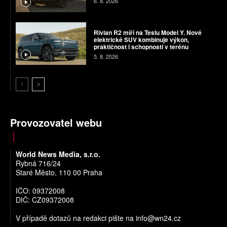
6. 8. 2026
Rivian R2 míří na Teslu Model Y. Nové
elektrické SUV kombinuje výkon,
praktičnost i schopnosti v terénu
5. 8. 2026
Provozovatel webu
World News Media, s.r.o.
Rybná 716/24
Staré Město, 110 00 Praha
IČO: 09372008
DIČ: CZ09372008
V případě dotazů na redakci pište na
info@wn24.cz