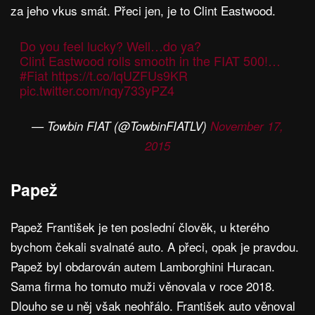
za jeho vkus smát. Přeci jen, je to Clint Eastwood.
Do you feel lucky? Well…do ya?
Clint Eastwood rolls smooth in the FIAT 500!…
#Fiat
https://t.co/lqUZFUs9KR
pic.twitter.com/nqy733yPZ4
— Towbin FIAT (@TowbinFIATLV)
November 17,
2015
Papež
Papež František je ten poslední člověk, u kterého
bychom čekali svalnaté auto. A přeci, opak je pravdou.
Papež byl obdarován autem Lamborghini Huracan.
Sama firma ho tomuto muži věnovala v roce 2018.
Dlouho se u něj však neohřálo. František auto věnoval