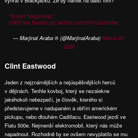
vyhrál v Blackjacku. Že by námět na další film?
“Smart happiness”
1965 Vw Beetle
pic.twitter.com/9PrG3uXNfw
— Marjinal Araba ® (@MarjinalAraba)
March 23,
2020
Clint Eastwood
Jeden z nejznámějších a nejúspěšnějších herců
v dějinách. Tenhle kovboj, který se nezalekne
jakéhokoli nebezpečí, je člověk, kterého si
představujeme v nadupaném a obřím americkém
pickupu, nebo dlouhém Cadillacu. Eastwood jezdí ve
Fiatu 500e. Nejmenší elektromobil, který nás může
napadnout. Rozhodně by se ovšem nevyplatilo se mu