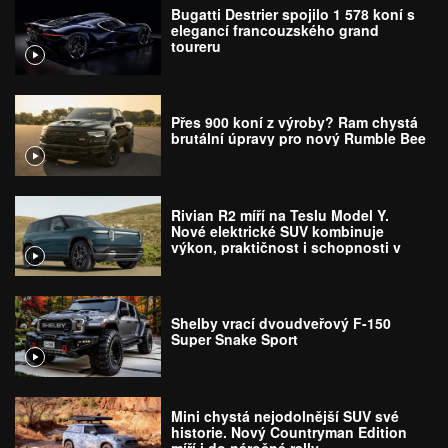
Bugatti Destrier spojilo 1 578 koní s
elegancí francouzského grand
toureru
Přes 900 koní z výroby? Ram chystá
brutální úpravy pro nový Rumble Bee
Rivian R2 míří na Teslu Model Y.
Nové elektrické SUV kombinuje
výkon, praktičnost i schopnosti v
terénu
Shelby vrací dvoudveřový F-150
Super Snake Sport
Mini chystá nejodolnější SUV své
historie. Nový Countryman Edition
míří i do náročné rally