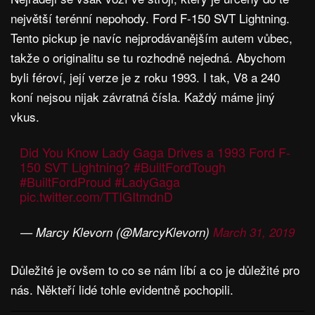
největší terénní nepohody. Ford F-150 SVT Lightning.
Tento pickup je navíc nejprodávanějším autem vůbec,
takže o originalitu se tu rozhodně nejedná. Abychom
byli féroví, její verze je z roku 1993. I tak, V8 a 240
koní nejsou nijak závratná čísla. Každý máme jiný
vkus.
Did You Know Lady Gaga Drives a 1993 Ford F-
150 SVT Lightning?
#BuiltFordTough
#BuiltFordProud
#LadyGaga
pic.twitter.com/TTIGItmdnD
— Marcy Klevorn (@MarcyKlevorn)
March 31, 2019
Důležité je ovšem to co se nám líbí a co je důležité pro
nás. Někteří lidé tohle evidentně pochopili.