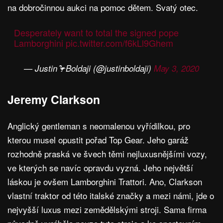
na dobročinnou aukci na pomoc dětem. Svatý otec.
Desperately want to total the signed pope
Lamborghini
pic.twitter.com/f6kLl9Ghem
— Justin🦩Boldaji (@justinboldaji)
May 3, 2020
Jeremy Clarkson
Anglický gentleman s neomalenou vyřídilkou, pro
kterou musel opustit pořad Top Gear. Jeho garáž
rozhodně praská ve švech těmi nejluxusnějšími vozy,
ve kterých se navíc opravdu vyzná. Jeho největší
láskou je ovšem Lamborghini Trattori. Ano, Clarkson
vlastní traktor od této italské značky a mezi námi, jde o
nejvyšší luxus mezi zemědělskými stroji. Sama firma