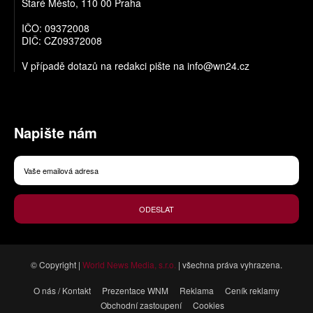
Staré Město, 110 00 Praha
IČO: 09372008
DIČ: CZ09372008
V případě dotazů na redakci pište na
info@wn24.cz
Napište nám
ODESLAT
© Copyright |
World News Media, s.r.o.
| všechna práva vyhrazena.
O nás / Kontakt
Prezentace WNM
Reklama
Ceník reklamy
Obchodní zastoupení
Cookies