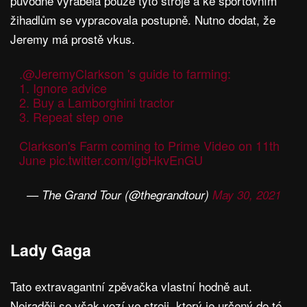
původně vyráběla pouze tyto stroje a ke sportovním
žihadlům se vypracovala postupně. Nutno dodat, že
Jeremy má prostě vkus.
.
@JeremyClarkson
's guide to farming:
1. Ignore advice
2. Buy a Lamborghini tractor
3. Repeat step one
Clarkson's Farm coming to Prime Video on 11th
June
pic.twitter.com/IgbHkvEnGU
— The Grand Tour (@thegrandtour)
May 30, 2021
Lady Gaga
Tato extravagantní zpěvačka vlastní hodně aut.
Nejraději se však vozí ve stroji, který je určený do té