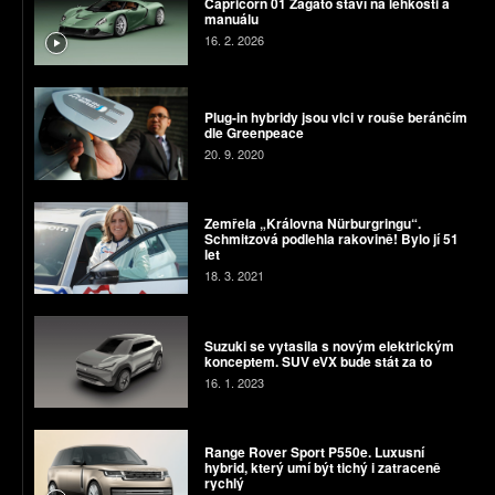
Capricorn 01 Zagato staví na lehkosti a
manuálu
16. 2. 2026
Plug-in hybridy jsou vlci v rouše beránčím
dle Greenpeace
20. 9. 2020
Zemřela „Královna Nürburgringu“.
Schmitzová podlehla rakovině! Bylo jí 51
let
18. 3. 2021
Suzuki se vytasila s novým elektrickým
konceptem. SUV eVX bude stát za to
16. 1. 2023
Range Rover Sport P550e. Luxusní
hybrid, který umí být tichý i zatraceně
rychlý