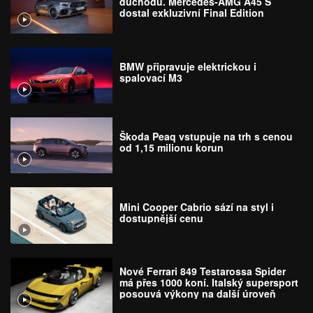
důchodu. Mercedes-AMG A45 S
dostal exkluzivní Final Edition
BMW připravuje elektrickou i
spalovací M3
Škoda Peaq vstupuje na trh s cenou
od 1,15 milionu korun
Mini Cooper Cabrio sází na styl i
dostupnější cenu
Nové Ferrari 849 Testarossa Spider
má přes 1000 koní. Italský supersport
posouvá výkony na další úroveň