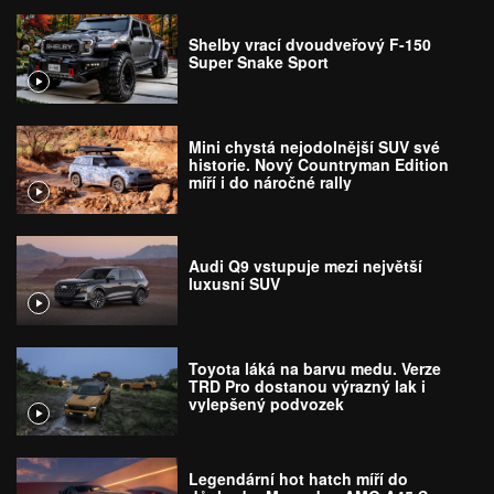
Shelby vrací dvoudveřový F-150
Super Snake Sport
Mini chystá nejodolnější SUV své
historie. Nový Countryman Edition
míří i do náročné rally
Audi Q9 vstupuje mezi největší
luxusní SUV
Toyota láká na barvu medu. Verze
TRD Pro dostanou výrazný lak i
vylepšený podvozek
Legendární hot hatch míří do