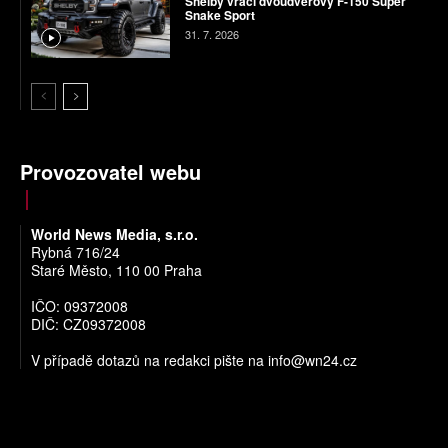
Shelby vrací dvoudveřový F-150 Super
Snake Sport
31. 7. 2026
Provozovatel webu
World News Media, s.r.o.
Rybná 716/24
Staré Město, 110 00 Praha
IČO: 09372008
DIČ: CZ09372008
V případě dotazů na redakci pište na
info@wn24.cz