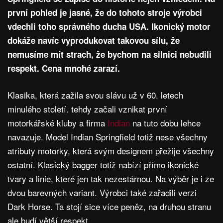
první pohled je jasné, že do tohoto stroje výrobci
vdechli toho správného ducha USA. Ikonický motor
dokáže navíc vyprodukovat takovou sílu, že
nemusíme mít strach, že bychom na silnici nebudili
respekt. Cena mnohé zarazí.
Klasika, která zažila svou slávu už v 60. letech
minulého století. tehdy začali vznikat první
motorkářské kluby a firma
Indian
na tuto dobu lehce
navazuje. Model Indian Springfield totiž nese všechny
atributy motorky, která svým designem přežije všechny
ostatní. Klasický bagger totiž nabízí přímo ikonické
tvary a linie, které jen tak nezestárnou. Na výběr je i ze
dvou barevných variant. Výrobci také zařadili verzi
Dark Horse. Ta stojí sice více peněz, na druhou stranu
ale budí větší respekt.