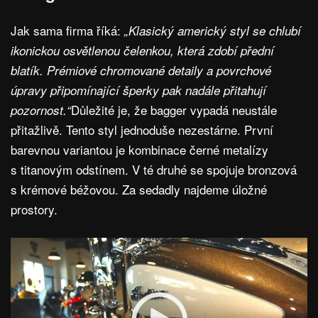
Jak sama firma říká:
„Klasický americký styl se chlubí
ikonickou osvětlenou čelenkou, která zdobí přední
blatík. Prémiové chromované detaily a povrchové
úpravy připomínající šperky pak nadále přitahují
Důležité je, že bagger vypadá neustále
pozornost.“
přitažlivě. Tento styl jednoduše nezestárne. První
barevnou variantou je kombinace černé metalízy
s titanovým odstínem. V té druhé se spojuje bronzová
s krémové béžovou. Za sedadly najdeme úložné
prostory.