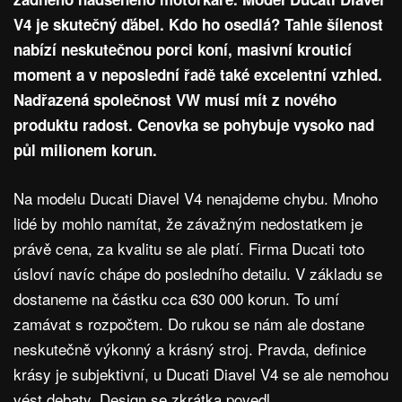
V4 je skutečný ďábel. Kdo ho osedlá? Tahle šílenost
nabízí neskutečnou porci koní, masivní krouticí
moment a v neposlední řadě také excelentní vzhled.
Nadřazená společnost VW musí mít z nového
produktu radost. Cenovka se pohybuje vysoko nad
půl milionem korun.
Na modelu Ducati Diavel V4 nenajdeme chybu. Mnoho
lidé by mohlo namítat, že závažným nedostatkem je
právě cena, za kvalitu se ale platí. Firma Ducati toto
úsloví navíc chápe do posledního detailu. V základu se
dostaneme na částku cca 630 000 korun. To umí
zamávat s rozpočtem. Do rukou se nám ale dostane
neskutečně výkonný a krásný stroj. Pravda, definice
krásy je subjektivní, u Ducati Diavel V4 se ale nemohou
vést debaty. Design se zkrátka povedl.