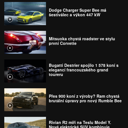
Dodge Charger Super Bee má
šestiválec a výkon 447 kW
Mitsuoka chystá roadster ve stylu
první Corvette
Bugatti Destrier spojilo 1 578 koní s
elegancí francouzského grand
toureru
Přes 900 koní z výroby? Ram chystá
brutální úpravy pro nový Rumble Bee
Rivian R2 míří na Teslu Model Y.
Nové elektrické SUV kombinuje