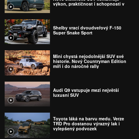
výkon, praktičnost i schopnosti v
terénu
Shelby vrací dvoudveřový F-150
Super Snake Sport
Mini chystá nejodolnější SUV své
historie. Nový Countryman Edition
míří i do náročné rally
Audi Q9 vstupuje mezi největší
luxusní SUV
Toyota láká na barvu medu. Verze
TRD Pro dostanou výrazný lak i
vylepšený podvozek