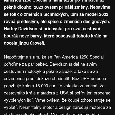
pěkně dlouho. 2023 ovšem přináší změny. Nebavíme
se tolik o změnách technických, tam se model 2023
rovná předešlým, ale spíše o změnách designových.
Harley Davidson si přichystal pro svůj cestovní
bourák nové barvy, které posouvají tohoto krále na
docela jinou úroveň.
Nepočítejme s tím, že se Pan America 1250 Special
pořídíme za pár babek. Davidson si dal na svém
cestovním motocyklu pěkně záležet a také se za
odvedenou práci dokáže ohodnotit. Bez DPH se cena
pohybuje kolem 18 000 eur. To vskutku znamená, že
cestovního krále matadora z USA si pořídí jen procento
vyvolených lidí. Víme ovšem, že koupě tohoto stroje se
vyplatí. Nesmrtelný motor a design zaručují motorce za
sta tisíce dlouhověkost. Cestovat s modelem Pan