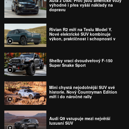
Auta z USA: Proč jsou americké vozy
výhodné i přes vyšší náklady na
dopravu
Rivian R2 míří na Teslu Model Y.
Nové elektrické SUV kombinuje
výkon, praktičnost i schopnosti v
terénu
Shelby vrací dvoudveřový F-150
Super Snake Sport
Mini chystá nejodolnější SUV své
historie. Nový Countryman Edition
míří i do náročné rally
Audi Q9 vstupuje mezi největší
luxusní SUV