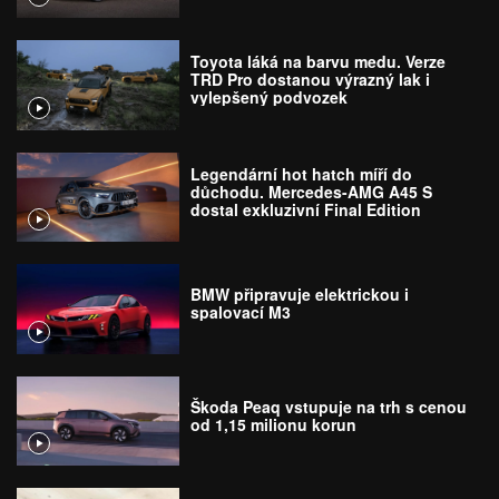
Toyota láká na barvu medu. Verze
TRD Pro dostanou výrazný lak i
vylepšený podvozek
Legendární hot hatch míří do
důchodu. Mercedes-AMG A45 S
dostal exkluzivní Final Edition
BMW připravuje elektrickou i
spalovací M3
Škoda Peaq vstupuje na trh s cenou
od 1,15 milionu korun