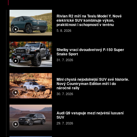
Rivian R2 míří na Teslu Model Y. Nové
elektrické SUV kombinuje výkon,
praktičnost i schopnosti v terénu
5. 8. 2026
Shelby vrací dvoudveřový F-150 Super
Snake Sport
31. 7. 2026
Mini chystá nejodolnější SUV své historie.
Nový Countryman Edition míří i do
náročné rally
30. 7. 2026
Audi Q9 vstupuje mezi největší luxusní
SUV
29. 7. 2026