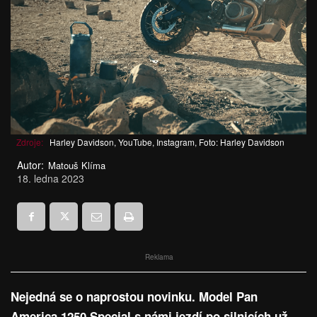
Zdroje:
Harley Davidson, YouTube, Instagram, Foto: Harley Davidson
Autor:
Matouš Klíma
18. ledna 2023
Reklama
Nejedná se o naprostou novinku. Model Pan
America 1250 Special s námi jezdí po silnicích už