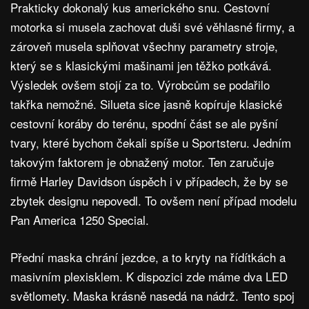
Prakticky dokonalý kus amerického snu. Cestovní
motorka si musela zachovat duši své věhlasné firmy, a
zároveň musela splňovat všechny parametry stroje,
který se s klasickými mašinami jen těžko potkává.
Výsledek ovšem stojí za to. Výrobcům se podařilo
takřka nemožné. Silueta sice jasně kopíruje klasické
cestovní koráby do terénu, spodní část se ale pyšní
tvary, které bychom čekali spíše u Sportsteru. Jedním
takovým faktorem je obnažený motor. Ten zaručuje
firmě Harley Davidson úspěch i v případech, že by se
zbytek designu nepovedl. To ovšem není případ modelu
Pan America 1250 Special.
Přední maska chrání jezdce, a to kryty na řídítkách a
masivním plexisklem. K dispozici zde máme dva LED
světlomety. Maska krásně nasedá na nádrž. Tento spoj