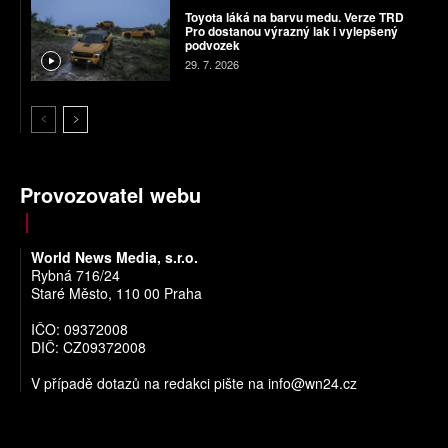
Toyota láká na barvu medu. Verze TRD
Pro dostanou výrazný lak i vylepšený
podvozek
29. 7. 2026
Provozovatel webu
World News Media, s.r.o.
Rybná 716/24
Staré Město, 110 00 Praha
IČO: 09372008
DIČ: CZ09372008
V případě dotazů na redakci pište na
info@wn24.cz