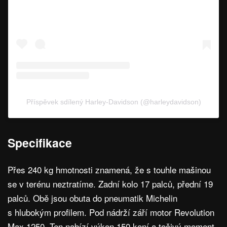
Příspěvek sdílený Harley-Davidson (@harleydavidson)
Specifikace
Přes 240 kg hmotnosti znamená, že s touhle mašinou
se v terénu neztratíme. Zadní kolo 17 palců, přední 19
palců. Obě jsou obuta do pneumatik Michelin
s hlubokým profilem. Pod nádrží září motor Revolution
Max 1250. Ten nabízí výkon 150 koní a točivý moment