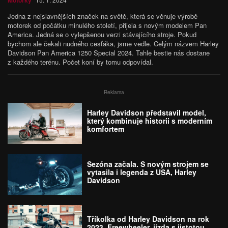
Motorky
Jedna z nejslavnějších značek na světě, která se věnuje výrobě
motorek od počátku minulého století, přijela s novým modelem Pan
America. Jedná se o vylepšenou verzi stávajícího stroje. Pokud
bychom ale čekali nudného cesťáka, jsme vedle. Celým názvem Harley
Davidson Pan America 1250 Special 2024. Tahle bestie nás dostane
z každého terénu. Počet koní by tomu odpovídal.
Reklama
Harley Davidson představil model,
který kombinuje historii s moderním
komfortem
Sezóna začala. S novým strojem se
vytasila i legenda z USA, Harley
Davidson
Tříkolka od Harley Davidson na rok
2023. Freewheeler, jízda s jistotou