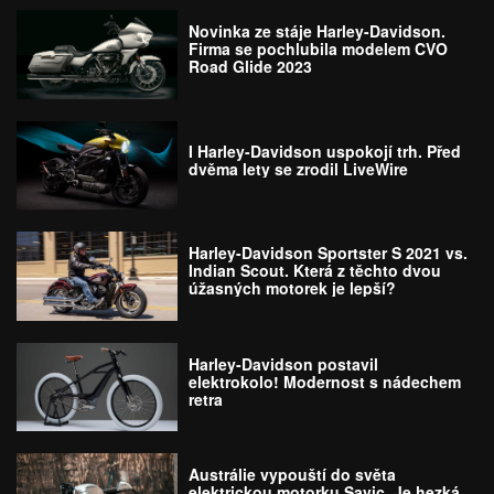
Novinka ze stáje Harley-Davidson.
Firma se pochlubila modelem CVO
Road Glide 2023
I Harley-Davidson uspokojí trh. Před
dvěma lety se zrodil LiveWire
Harley-Davidson Sportster S 2021 vs.
Indian Scout. Která z těchto dvou
úžasných motorek je lepší?
Harley-Davidson postavil
elektrokolo! Modernost s nádechem
retra
Austrálie vypouští do světa
elektrickou motorku Savic. Je hezká,