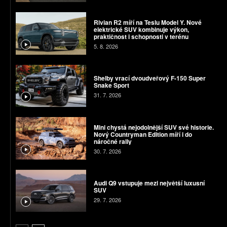
Rivian R2 míří na Teslu Model Y. Nové
elektrické SUV kombinuje výkon,
praktičnost i schopnosti v terénu
5. 8. 2026
Shelby vrací dvoudveřový F-150 Super
Snake Sport
31. 7. 2026
Mini chystá nejodolnější SUV své historie.
Nový Countryman Edition míří i do
náročné rally
30. 7. 2026
Audi Q9 vstupuje mezi největší luxusní
SUV
29. 7. 2026