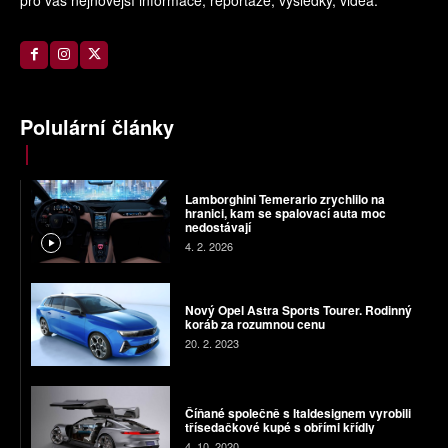
Polulární články
Lamborghini Temerario zrychlilo na
hranici, kam se spalovací auta moc
nedostávají
4. 2. 2026
Nový Opel Astra Sports Tourer. Rodinný
koráb za rozumnou cenu
20. 2. 2023
Číňané společně s Italdesignem vyrobili
třísedačkové kupé s obřími křídly
4. 10. 2020