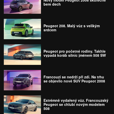
Nový model Peugeot 2008 skutečně
bere dech
Peugeot 208. Malý vůz s velikým
srdcem
Peugeot pro početné rodiny. Takhle
vypadá koráb silnic jménem 508 SW
Francouzi se nedrží při zdi. Na trhu
se objevilo nové SUV Peugeot 2008
Extrémně vydařený vůz. Francouzský
Peugeot se chlubí novým modelem
508