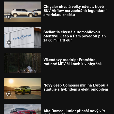
Chrysler chystá velký návrat. Nové
SUV Airflow má zachránit legendární
americkou značku
Stellantis chystá automobilovou
ofenzivu. Jeep a Ram povedou plán
za 60 miliard eur
Víkendový roadtrip: Proměňte
rodinné MPV či kombík v obytňák
Nový Jeep Compass míří na Evropu a
startuje s hybridem a elektromobilem
Alfa Romeo Junior přináší nový vítr