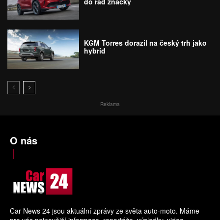
do řad značky
KGM Torres dorazil na český trh jako
hybrid
Reklama
O nás
Car News 24 jsou aktuální zprávy ze světa auto-moto. Máme
pro vás nejnovější informace, reportáže, výsledky, videa.