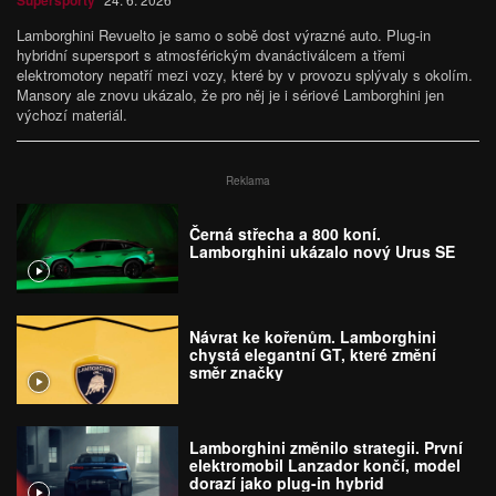
Supersporty
Lamborghini Revuelto je samo o sobě dost výrazné auto. Plug-in
hybridní supersport s atmosférickým dvanáctiválcem a třemi
elektromotory nepatří mezi vozy, které by v provozu splývaly s okolím.
Mansory ale znovu ukázalo, že pro něj je i sériové Lamborghini jen
výchozí materiál.
Reklama
Černá střecha a 800 koní.
Lamborghini ukázalo nový Urus SE
Návrat ke kořenům. Lamborghini
chystá elegantní GT, které změní
směr značky
Lamborghini změnilo strategii. První
elektromobil Lanzador končí, model
dorazí jako plug-in hybrid