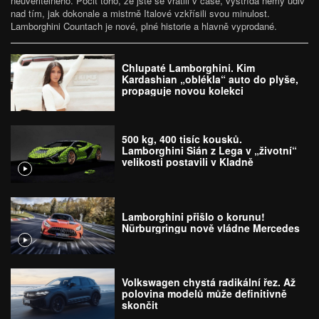
neuvěřitelného. Pocit toho, že jste se vrátili v čase, vystřídá němý údiv
nad tím, jak dokonale a mistrně Italové vzkřísili svou minulost.
Lamborghini Countach je nové, plné historie a hlavně vyprodané.
Chlupaté Lamborghini. Kim
Kardashian „oblékla“ auto do plyše,
propaguje novou kolekci
500 kg, 400 tisíc kousků.
Lamborghini Sián z Lega v „životní“
velikosti postavili v Kladně
Lamborghini přišlo o korunu!
Nürburgringu nově vládne Mercedes
Volkswagen chystá radikální řez. Až
polovina modelů může definitivně
skončit