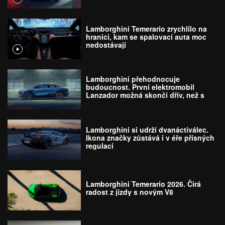
Lamborghini Temerario zrychlilo na
hranici, kam se spalovací auta moc
nedostávají
Lamborghini přehodnocuje
budoucnost. První elektromobil
Lanzador možná skončí dřív, než se
vůbec narodí
Lamborghini si udrží dvanáctiválec.
Ikona značky zůstává i v éře přísných
regulací
Lamborghini Temerario 2026. Čirá
radost z jízdy s novým V8