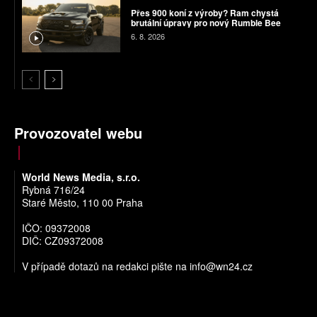
Přes 900 koní z výroby? Ram chystá
brutální úpravy pro nový Rumble Bee
6. 8. 2026
Provozovatel webu
World News Media, s.r.o.
Rybná 716/24
Staré Město, 110 00 Praha
IČO: 09372008
DIČ: CZ09372008
V případě dotazů na redakci pište na
info@wn24.cz