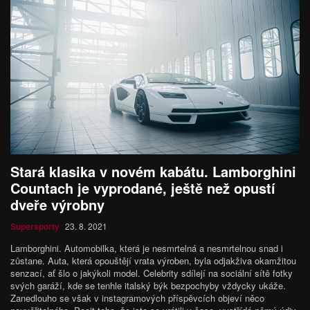
Stará klasika v novém kabátu. Lamborghini
Countach je vyprodané, ještě než opustí
dveře výrobny
Supersporty
23. 8. 2021
Lamborghini. Automobilka, která je nesmrtelná a nesmrtelnou snad i
zůstane. Auta, která opouštějí vrata výroben, byla odjakživa okamžitou
senzací, ať šlo o jakýkoli model. Celebrity sdílejí na sociální sítě fotky
svých garáží, kde se tenhle italský býk bezpochyby vždycky ukáže.
Zanedlouho se však v instagramových příspěvcích objeví něco