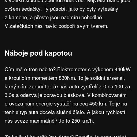
ovšem sedačky. Ty působí, jako by byly vytesány
z kamene, a přesto jsou nadmíru pohodlné.
V zatáčkách nás navíc podpoří svým tvarem.
Náboje pod kapotou
Čím má e-tron nabito? Elektromotor s výkonem 440kW
a krouticím momentem 830Nm. To je solidní arsenál,
který nám zaručí to, že nás auto vystřelí z 0 na 100 za
3,3s a odezva je opravdu blesková. V kombinovaném
provozu nám energie vystačí na cca 450 km. To je na
tenhle typ auta docela slušné číslo. A jakou rychlostí
nás sveze maximálně? Je to 250 km/h.
Za kolik si ho pořídíme domu? Bohužel je cena stejně