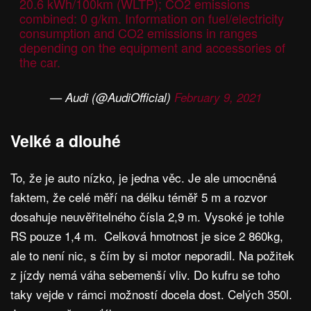
20.6 kWh/100km (WLTP); CO2 emissions
combined: 0 g/km. Information on fuel/electricity
consumption and CO2 emissions in ranges
depending on the equipment and accessories of
the car.
— Audi (@AudiOfficial)
February 9, 2021
Velké a dlouhé
To, že je auto nízko, je jedna věc. Je ale umocněná
faktem, že celé měří na délku téměř 5 m a rozvor
dosahuje neuvěřitelného čísla 2,9 m. Vysoké je tohle
RS pouze 1,4 m. Celková hmotnost je sice 2 860kg,
ale to není nic, s čím by si motor neporadil. Na požitek
z jízdy nemá váha sebemenší vliv. Do kufru se toho
taky vejde v rámci možností docela dost. Celých 350l.