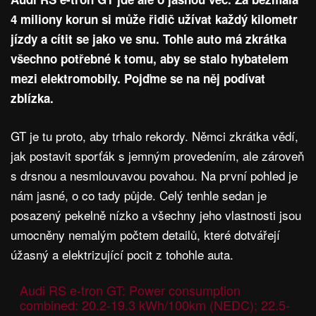
4 miliony korun si může řidič užívat každý kilometr
jízdy a cítit se jako ve snu. Tohle auto má zkrátka
všechno potřebné k tomu, aby se stalo hybatelem
mezi elektromobily. Pojďme se na něj podívat
zblízka.
GT je tu proto, aby trhalo rekordy. Němci zkrátka vědí,
jak postavit sporťák s jemným provedením, ale zároveň
s drsnou a nesmlouvavou povahou. Na první pohled je
nám jasné, o co tady půjde. Celý tenhle sedan je
posazený pekelně nízko a všechny jeho vlastnosti jsou
umocněny nemalým počtem detailů, které dotvářejí
úžasný a elektrizující pocit z tohohle auta.
Audi RS e-tron GT: Power consumption
combined: 20.2-19.3 kWh/100km (NEDC); 22.5-