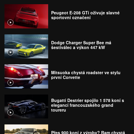
Peugeot E-208 GTi oživuje slavné
sportovní označení
Dodge Charger Super Bee má
šestiválec a výkon 447 kW
Mitsuoka chystá roadster ve stylu
první Corvette
Bugatti Destrier spojilo 1 578 koní s
elegancí francouzského grand
toureru
Přes 900 koní z výroby? Ram chystá