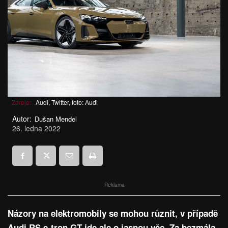
Zdroje:
Audi, Twitter, foto: Audi
Autor:
Dušan Mendel
26. ledna 2022
Reklama
Názory na elektromobily se mohou různit, v případě
Audi RS e-tron GT jde ale o jasnou věc. Za bezmála