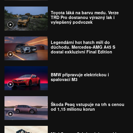
Toyota láká na barvu medu. Verze
TRD Pro dostanou výrazný lak i
vylepšený podvozek
Legendární hot hatch míří do
důchodu. Mercedes-AMG A45 S
dostal exkluzivní Final Edition
BMW připravuje elektrickou i
spalovací M3
Škoda Peaq vstupuje na trh s cenou
od 1,15 milionu korun