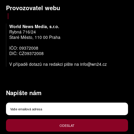
Provozovatel webu
World News Media, s.r.o.
Rybná 716/24
Staré Město, 110 00 Praha
IČO: 09372008
DIČ: CZ09372008
V případě dotazů na redakci pište na
info@wn24.cz
Napište nám
ODESLAT