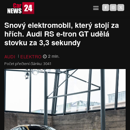
Snový elektromobil, který stojí za
hřích. Audi RS e-tron GT udělá
stovku za 3,3 sekundy
AUDI
ELEKTRO
2
min.
Počet přečtení článku:
3041