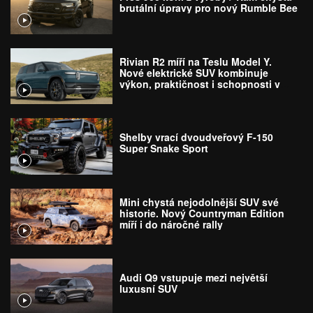
brutální úpravy pro nový Rumble Bee
Rivian R2 míří na Teslu Model Y.
Nové elektrické SUV kombinuje
výkon, praktičnost i schopnosti v
terénu
Shelby vrací dvoudveřový F-150
Super Snake Sport
Mini chystá nejodolnější SUV své
historie. Nový Countryman Edition
míří i do náročné rally
Audi Q9 vstupuje mezi největší
luxusní SUV