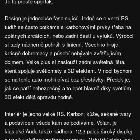
Je to prostě sporťák.
Design je jednoduše fascinující. Jedná se o verzi RS,
tudíž se často potkáme s karbonovými prvky třeba na
zpětných zrcátcích, nebo zadní časti u výfuků. Výrobci
si tady nádherně pohráli s liniemi. Všechno hraje
krásně dohromady a působí nebývale zvětšujícím
dojmem. Velké plus si zaslouží zadní světelná lišta,
která spojuje světlomety s 3D efektem. V noci bychom
se na tohle auto mohli dívat bez přestávky. Předek je,
jak se patří nebezpečný a to opět hlavně díky světlům.
3D efekt dělá opravdu hodně.
Interiér je jedno velké RS. Karbon, kůže, sekané tvary
a podsvícení všude kam se podíváme. Volant je
klasické Audi, takže nádhera. 12,3 palců široký displej
s vcelku slušnou zpětnou odezvou. Největší blaho jsou