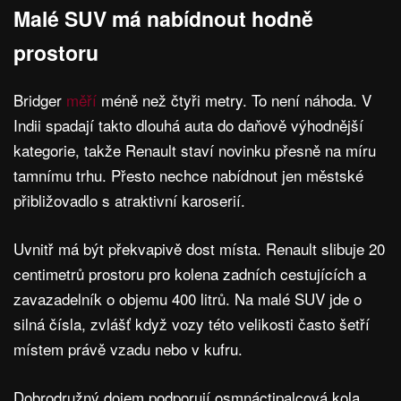
Malé SUV má nabídnout hodně
prostoru
Bridger
měří
méně než čtyři metry. To není náhoda. V
Indii spadají takto dlouhá auta do daňově výhodnější
kategorie, takže Renault staví novinku přesně na míru
tamnímu trhu. Přesto nechce nabídnout jen městské
přibližovadlo s atraktivní karoserií.
Uvnitř má být překvapivě dost místa. Renault slibuje 20
centimetrů prostoru pro kolena zadních cestujících a
zavazadelník o objemu 400 litrů. Na malé SUV jde o
silná čísla, zvlášť když vozy této velikosti často šetří
místem právě vzadu nebo v kufru.
Dobrodružný dojem podporují osmnáctipalcová kola,