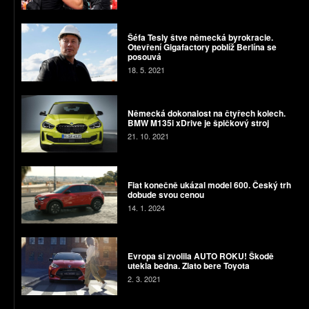
Šéfa Tesly štve německá byrokracie.
Otevření Gigafactory poblíž Berlína se
posouvá
18. 5. 2021
Německá dokonalost na čtyřech kolech.
BMW M135i xDrive je špičkový stroj
21. 10. 2021
Fiat konečně ukázal model 600. Český trh
dobude svou cenou
14. 1. 2024
Evropa si zvolila AUTO ROKU! Škodě
utekla bedna. Zlato bere Toyota
2. 3. 2021