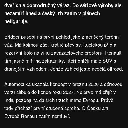
dveřích a dobrodružný výraz. Do sériové výroby ale
nezamíří hned a český trh zatím v plánech
nefiguruje.
Bridger působí na první pohled jako zmenšený terénní
vůz. Má kolmou záď, krátké převisy, kubickou příď a
rezervní kolo na víku zavazadlového prostoru. Renault
tím jasně míří na zákazníky, kteří chtějí malé SUV s
drsnějším vzhledem. Jenže vzhled ještě nedělá offroad.
Automobilka ukázala koncept v březnu 2026 a sériovou
verzi slibuje do konce roku 2027. Nejprve má přijít v
Indii, později na dalších trzích mimo Evropu. Právě
tady přichází první studená sprcha. O Česku ani
Evropě Renault zatím nemluví.