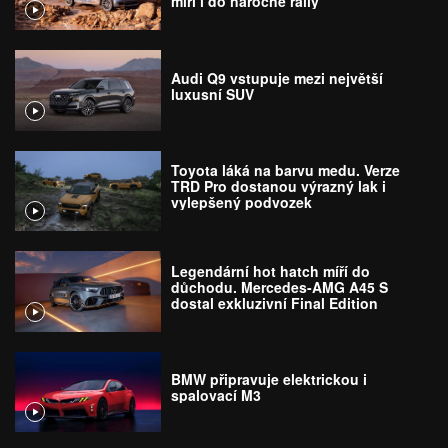
míří i do náročné rally
Audi Q9 vstupuje mezi největší
luxusní SUV
Toyota láká na barvu medu. Verze
TRD Pro dostanou výrazný lak i
vylepšený podvozek
Legendární hot hatch míří do
důchodu. Mercedes-AMG A45 S
dostal exkluzivní Final Edition
BMW připravuje elektrickou i
spalovací M3