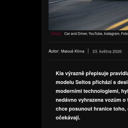
Zdroje:
Car and Driver, YouTube, Instagram, Foto
Autor:
Matouš Klíma
23. května 2026
Kia výrazně přepisuje pravi
modelu Seltos přichází s des
moderními technologiemi, hyb
nedávno vyhrazena vozům o tř
chce posunout hranice toho,
očekávají.