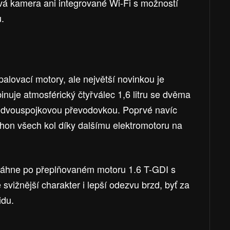
ňová kamera ani integrované Wi-Fi s možností
.
alovací motory, ale největší novinkou je
inuje atmosférický čtyřválec 1,6 litru se dvěma
u dvouspojkovou převodovkou. Poprvé navíc
ohon všech kol díky dalšímu elektromotoru na
 sáhne po přeplňovaném motoru 1.6 T-GDI s
vižnější charakter i lepší odezvu brzd, byť za
idu.