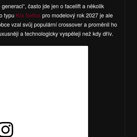
eneraci“, často jde jen o facelift a několik
ho typu
Kia Seltos
pro modelový rok 2027 je ale
robce vzal svůj populární crossover a proměnil ho
luxusněji a technologicky vyspěleji než kdy dřív.