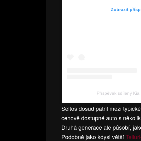
Zobrazit přís
Příspěvek sdílený Kia
Seltos dosud patřil mezi typic
cenově dostupné auto s několi
Druhá generace ale působí, jako
Podobně jako kdysi větší
Tellur