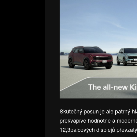
Skutečný posun je ale patrný hl
překvapivě hodnotně a moderně
12,3palcových displejů převzat