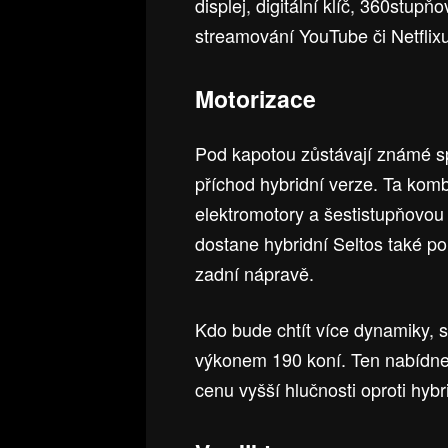
displej, digitální klíč, 360stup
streamování YouTube či Netflixu
Motorizace
Pod kapotou zůstávají známé sp
příchod hybridní verze. Ta komb
elektromotory a šestistupňovo
dostane hybridní Seltos také p
zadní nápravě.
Kdo bude chtít více dynamiky,
výkonem 190 koní. Ten nabídne s
cenu vyšší hlučnosti oproti hybr