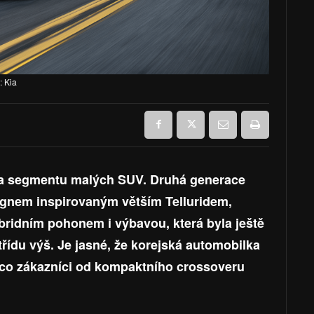
: Kia
dla segmentu malých SUV. Druhá generace
ignem inspirovaným větším Telluridem,
ridním pohonem i výbavou, která byla ještě
ídu výš. Je jasné, že korejská automobilka
 co zákazníci od kompaktního crossoveru