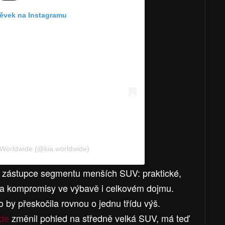
pěvek na Instagramu
 Worldwide (@kia.worldwide)
ké zástupce segmentu menších SUV: praktické,
ka kompromisy ve výbavě i celkovém dojmu.
 by přeskočila rovnou o jednu třídu výš.
ide
změnil pohled na středně velká SUV, má teď