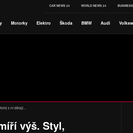
CAR NEWS 24
WORLD NEWS 24
BUSINESS
y
Motorky
Elektro
Škoda
BMW
Audi
Volks
rid z ní dělají...
íří výš. Styl,