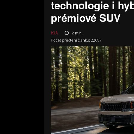
technologie i hyb
prémiové SUV
2
min.
KIA
Počet přečtení článku:
22087