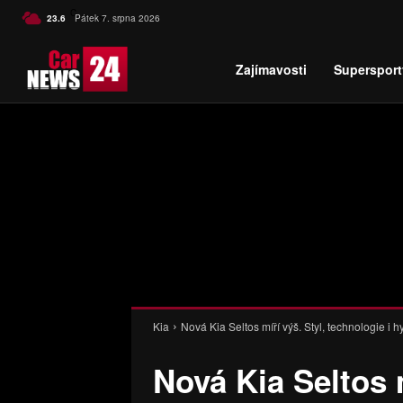
C
23.6
Pátek 7. srpna 2026
Czech
Zajímavosti
Supersport
Kia
Nová Kia Seltos míří výš. Styl, technologie i hyb
Nová Kia Seltos m