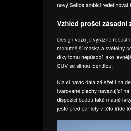
nový Seltos ambici redefinovat
Vzhled prošel zásadn
Design vozu je výrazně robustně
mohutnější maska a světelný pod
díky tomu nepůsobí jako levnějš
SUV se silnou identitou.
Kia si navíc dala záležet i na d
tvarované plechy navazující na 
dispozici budou také matné lak
ještě před pár lety v této třídě 