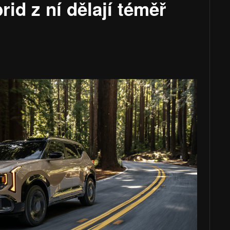
rid z ní dělají téměř