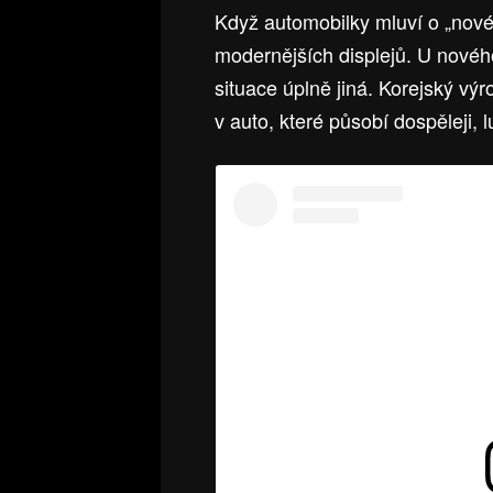
Když automobilky mluví o „nové g
modernějších displejů. U nové
situace úplně jiná. Korejský vý
v auto, které působí dospěleji, 