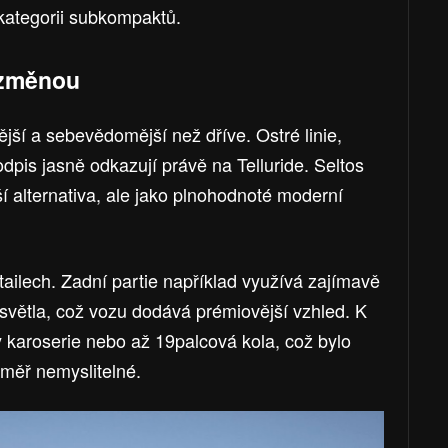
 kategorii subkompaktů.
í změnou
jší a sebevědomější než dříve. Ostré linie,
pis jasně odkazují právě na Telluride. Seltos
í alternativa, ale jako plnohodnoté moderní
etailech. Zadní partie například využívá zajímavě
světla, což vozu dodává prémiovější vzhled. K
y karoserie nebo až 19palcová kola, což bylo
téměř nemyslitelné.