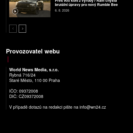
Přes 900 koní z výroby? Ram chystá
brutální úpravy pro nový Rumble Bee
6. 8. 2026
Provozovatel webu
World News Media, s.r.o.
Rybná 716/24
Staré Město, 110 00 Praha
IČO: 09372008
DIČ: CZ09372008
V případě dotazů na redakci pište na
info@wn24.cz