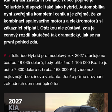
Telluride k dispozici také jako hybrid. Automobilka
nyní zveřejnila kompletní ceník a je zřejmé, že za
kombinaci spalovacího motoru a elektromotorů si
zákazníci připlatí. Otázkou ale zůstává, zda je
cenový rozdíl skutečně tak dramatický, jak se na
první pohled zdá.
Kia
Telluride Hybrid pro modelový rok 2027 startuje na
částce 48 035 dolarů, tedy přibližně 1 105 000 Kč. To je
asi o 7 300 dolarů (zhruba 168 000 Kč) více než
nejlevnější benzinová varianta. Jenže přímé srovnání
základních cen není úplně fér.