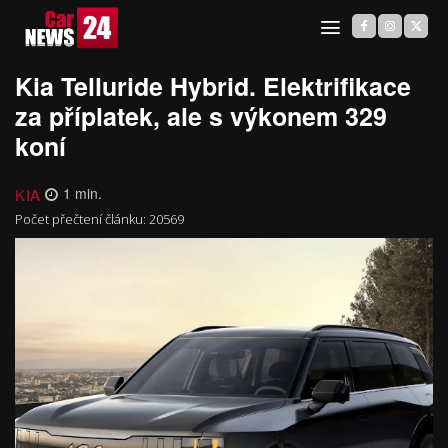
Kia Telluride Hybrid. Elektrifikace
za příplatek, ale s výkonem 329
koní
KIA
1
min.
Počet přečtení článku:
20569