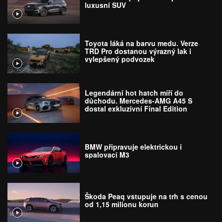
luxusní SUV
Toyota láká na barvu medu. Verze
TRD Pro dostanou výrazný lak i
vylepšený podvozek
Legendární hot hatch míří do
důchodu. Mercedes-AMG A45 S
dostal exkluzivní Final Edition
BMW připravuje elektrickou i
spalovací M3
Škoda Peaq vstupuje na trh s cenou
od 1,15 milionu korun