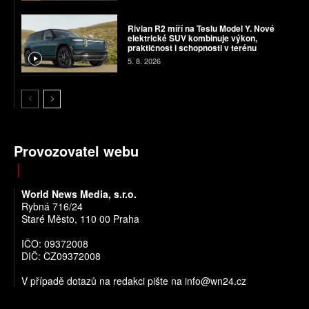
Rivian R2 míří na Teslu Model Y. Nové
elektrické SUV kombinuje výkon,
praktičnost i schopnosti v terénu
5. 8. 2026
Provozovatel webu
World News Media, s.r.o.
Rybná 716/24
Staré Město, 110 00 Praha
IČO: 09372008
DIČ: CZ09372008
V případě dotazů na redakci pište na
info@wn24.cz