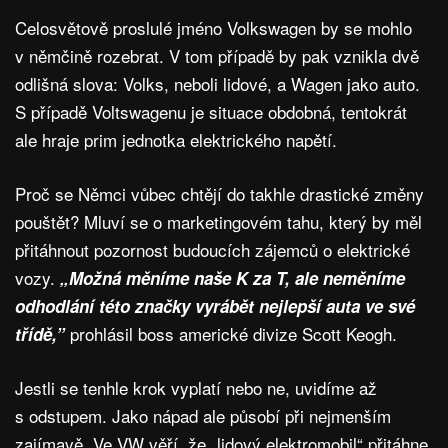
Celosvětově proslulé jméno Volkswagen by se mohlo
v němčině rozebrat. V tom případě by pak vznikla dvě
odlišná slova: Volks, neboli lidové, a Wagen jako auto.
S případě Voltswagenu je situace obdobná, tentokrát
ale hraje prim jednotka elektrického napětí.
Proč se Němci vůbec chtějí do takhle drastické změny
pouštět? Mluví se o marketingovém tahu, který by měl
přitáhnout pozornost budoucích zájemců o elektrické
vozy.
„Možná měníme naše K za T, ale neměníme
odhodlání této značky vyrábět nejlepší auta ve své
prohlásil boss americké divize Scott Keogh.
třídě,”
Jestli se tenhle krok vyplatí nebo ne, uvidíme až
s odstupem. Jako nápad ale působí při nejmenším
zajímavě. Ve VW věří, že „lidový elektromobil“ přitáhne