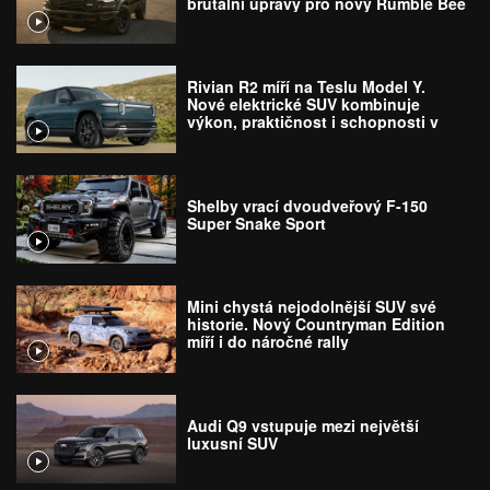
brutální úpravy pro nový Rumble Bee
Rivian R2 míří na Teslu Model Y.
Nové elektrické SUV kombinuje
výkon, praktičnost i schopnosti v
terénu
Shelby vrací dvoudveřový F-150
Super Snake Sport
Mini chystá nejodolnější SUV své
historie. Nový Countryman Edition
míří i do náročné rally
Audi Q9 vstupuje mezi největší
luxusní SUV