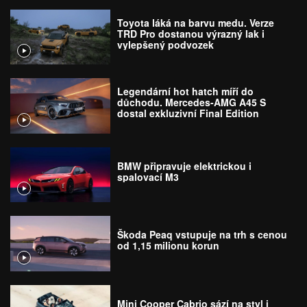
Toyota láká na barvu medu. Verze
TRD Pro dostanou výrazný lak i
vylepšený podvozek
Legendární hot hatch míří do
důchodu. Mercedes-AMG A45 S
dostal exkluzivní Final Edition
BMW připravuje elektrickou i
spalovací M3
Škoda Peaq vstupuje na trh s cenou
od 1,15 milionu korun
Mini Cooper Cabrio sází na styl i