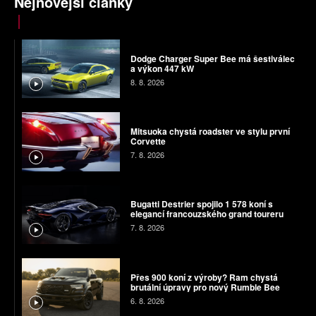
Nejnovější články
Dodge Charger Super Bee má šestiválec
a výkon 447 kW
8. 8. 2026
Mitsuoka chystá roadster ve stylu první
Corvette
7. 8. 2026
Bugatti Destrier spojilo 1 578 koní s
elegancí francouzského grand toureru
7. 8. 2026
Přes 900 koní z výroby? Ram chystá
brutální úpravy pro nový Rumble Bee
6. 8. 2026