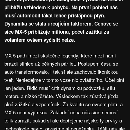
přiblížit vzhledem k pohybu. Na první pohled nás
musí automobil lákat lehce přišlápnou plyn.
Dynamika se stala určujícím faktorem. Cenově se
sice MX-5 přibližuje milionu, počet zážitků za
volantem ovšem vyčíslit nelze.
MX-5 patří mezi skutečné legendy, které mezi námi
brázdí silnice už pěkných pár let. Postupem času se
auto transformovalo, i tak si ale zachovalo ikonickou
tvář. Nehledejme v tomto voze nic zvláštního. Účel plní
jen jeden. Řidič musí cítit dynamiku podvozku, sílu
motoru a nízké těžiště. Výsledkem tak zůstává jízda
plná zážitků a vzpomínek. Za kvalitu se ovšem platí, a
MX-5 není výjimkou. Základní cena nás sice nemusí
tolik zarazit, pokud si ale dopřejeme nějaké ty prvky a
technologie navíc, oprašme si peněženku. Těšit nás ale