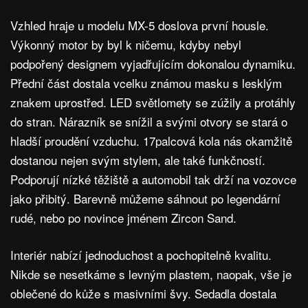
Vzhled hraje u modelu MX-5 doslova první housle.
Výkonný motor by byl k ničemu, kdyby nebyl
podpořený designem vyjadřujícím dokonalou dynamiku.
Přední část dostala vcelku známou masku s lesklým
znakem uprostřed. LED světlomety se zúžily a protáhly
do stran. Nárazník se snížil a svými otvory se stará o
hladší proudění vzduchu. 17palcová kola nás okamžitě
dostanou nejen svým stylem, ale také funkčností.
Podporují nízké těžiště a automobil tak drží na vozovce
jako přibitý. Barevně můžeme sáhnout po legendární
rudé, nebo po novince jménem Zircon Sand.
Interiér nabízí jednoduchost a pochopitelně kvalitu.
Nikde se nesetkáme s levným plastem, naopak, vše je
oblečené do kůže s masivními švy. Sedadla dostala