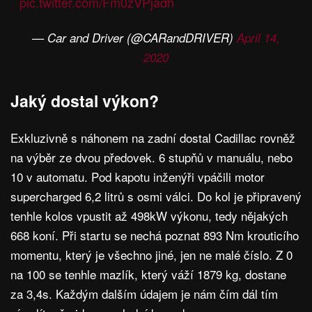
pic.twitter.com/Fm0zVPjadh
— Car and Driver (@CARandDRIVER)
April 14,
2020
Jaký dostal výkon?
Exkluzivně s náhonem na zadní dostal Cadillac rovněž
na výběr ze dvou předovek. 6 stupňů v manuálu, nebo
10 v automatu. Pod kapotu inženýři vpáčili motor
supercharged 6,2 litrů s osmi válci. Do kol je připravený
tenhle kolos vpustit až 498kW výkonu, tedy nějakých
668 koní. Při startu se nechá poznat 893 Nm krouticího
momentu, který je všechno jiné, jen ne malé číslo. Z 0
na 100 se tenhle mazlík, který váží 1879 kg, dostane
za 3,4s. Každým dalším údajem je nám čím dál tím