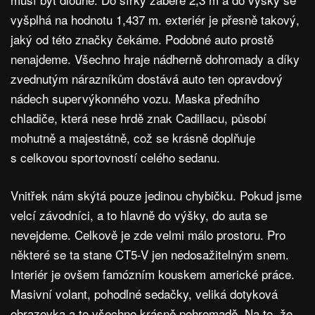
vyšplhá na hodnotu 1,437 m. exteriér je přesně takový,
jaký od této značky čekáme. Podobné auto prostě
nenajdeme. Všechno hraje nádherně dohromady a díky
zvednutým nárazníkům dostává auto ten opravdový
nádech supervýkonného vozu. Maska předního
chladiče, která nese hrdě znak Cadillacu, působí
mohutně a majestátně, což se krásně doplňuje
s celkovou sportovností celého sedanu.
Vnitřek nám skýtá pouze jedinou chybičku. Pokud jsme
velcí závodníci, a to hlavně do výšky, do auta se
nevejdeme. Celkově je zde velmi málo prostoru. Pro
některé se ta stane CT5-V jen nedosažitelným snem.
Interiér je ovšem famózním kouskem americké práce.
Masivní volant, pohodlné sedačky, veliká dotyková
obrazovka a to všechno krásně pohromadě. Na to, že