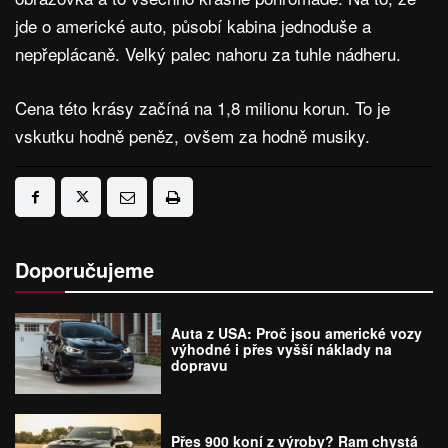
jde o americké auto, působí kabina jednoduše a
nepřeplácaně. Velký palec nahoru za tuhle nádheru.
Cena této krásy začíná na 1,8 milionu korun. To je
vskutku hodně peněz, ovšem za hodně musiky.
Doporučujeme
Auta z USA: Proč jsou americké vozy
výhodné i přes vyšší náklady na
dopravu
Přes 900 koní z výroby? Ram chystá