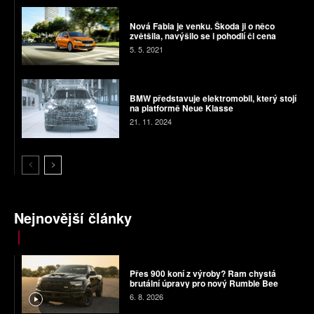
Nová Fabia je venku. Škoda ji o něco
zvětšila, navýšilo se i pohodlí či cena
5. 5. 2021
BMW představuje elektromobil, který stojí
na platformě Neue Klasse
21. 11. 2024
Nejnovější články
Přes 900 koní z výroby? Ram chystá
brutální úpravy pro nový Rumble Bee
6. 8. 2026