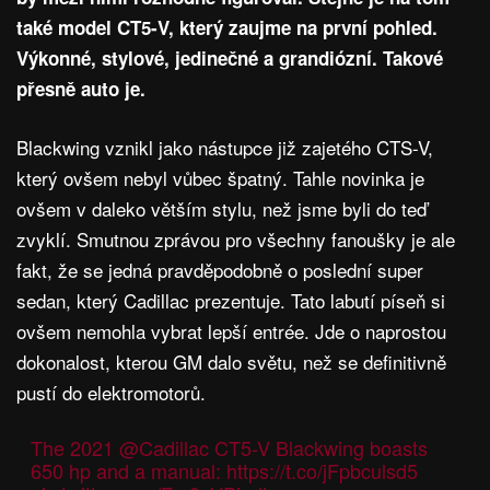
také model CT5-V, který zaujme na první pohled.
Výkonné, stylové, jedinečné a grandiózní. Takové
přesně auto je.
Blackwing vznikl jako nástupce již zajetého CTS-V,
který ovšem nebyl vůbec špatný. Tahle novinka je
ovšem v daleko větším stylu, než jsme byli do teď
zvyklí. Smutnou zprávou pro všechny fanoušky je ale
fakt, že se jedná pravděpodobně o poslední super
sedan, který Cadillac prezentuje. Tato labutí píseň si
ovšem nemohla vybrat lepší entrée. Jde o naprostou
dokonalost, kterou GM dalo světu, než se definitivně
pustí do elektromotorů.
The 2021
@Cadillac
CT5-V Blackwing boasts
650 hp and a manual:
https://t.co/jFpbculsd5