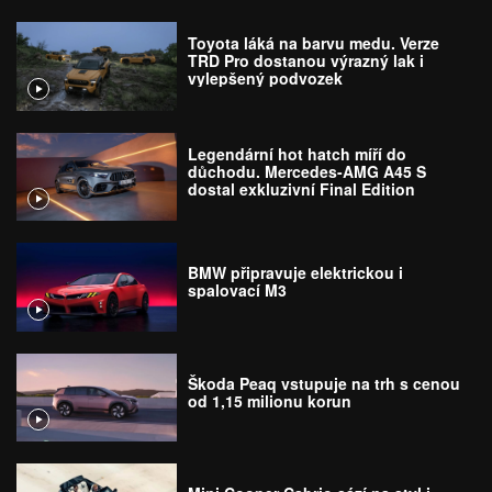
Toyota láká na barvu medu. Verze
TRD Pro dostanou výrazný lak i
vylepšený podvozek
Legendární hot hatch míří do
důchodu. Mercedes-AMG A45 S
dostal exkluzivní Final Edition
BMW připravuje elektrickou i
spalovací M3
Škoda Peaq vstupuje na trh s cenou
od 1,15 milionu korun