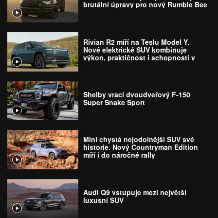
brutální úpravy pro nový Rumble Bee
Rivian R2 míří na Teslu Model Y.
Nové elektrické SUV kombinuje
výkon, praktičnost i schopnosti v
terénu
Shelby vrací dvoudveřový F-150
Super Snake Sport
Mini chystá nejodolnější SUV své
historie. Nový Countryman Edition
míří i do náročné rally
Audi Q9 vstupuje mezi největší
luxusní SUV