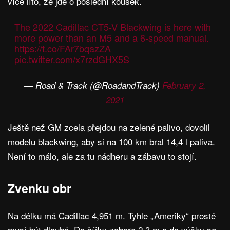
více líto, že jde o poslední kousek.
The 2022 Cadillac CT5-V Blackwing is here with
more power than an M5 and a 6-speed manual.
https://t.co/FAr7bqazZA
pic.twitter.com/x7rzdGHX5S
— Road & Track (@RoadandTrack)
February 2,
2021
Ještě než GM zcela přejdou na zelené palivo, dovolil
modelu blackwing, aby si na 100 km bral 14,4 l paliva.
Není to málo, ale za tu nádheru a zábavu to stojí.
Zvenku obr
Na délku má Cadillac 4,951 m. Tyhle „Ameriky“ prostě
musí být dlouhé. Do šířky zabere 2,3 m a do výšky se