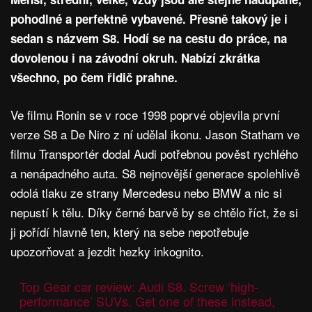
pohodlné a perfektně vybavené. Přesně takový je i
sedan s názvem S8. Hodí se na cestu do práce, na
dovolenou i na závodní okruh. Nabízí zkrátka
všechno, po čem řidič prahne.
Ve filmu Ronin se v roce 1998 poprvé objevila první
verze S8 a De Niro z ní udělal ikonu. Jason Statham ve
filmu Transportér dodal Audi potřebnou pověst rychlého
a nenápadného auta. S8 nejnovější generace spolehlivě
odolá tlaku ze strany Mercedesu nebo BMW a nic si
nepustí k tělu. Díky černé barvě by se chtělo říct, že si
ji pořídí hlavně ten, který na sebe nepotřebuje
upozorňovat a jezdit hezky inkognito.
Top Gear car review: Audi S8. Screw ‘high-
performance’ SUVs. Get one of these instead,