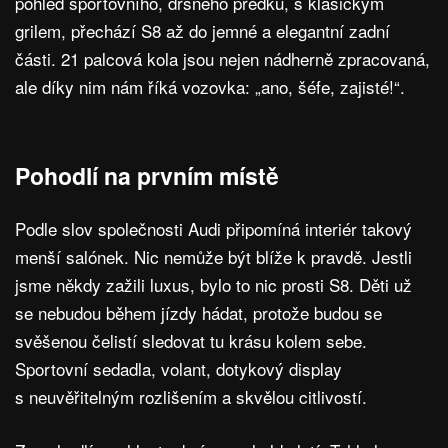
pohled sportovního, drsného předku, s klasickým
grilem, přechází S8 až do jemné a elegantní zadní
části. 21 palcová kola jsou nejen nádherně zpracovaná,
ale díky nim nám říká vozovka: „ano, šéfe, zajisté!“.
Pohodlí na prvním místě
Podle slov společnosti Audi připomíná interiér takový
menší salónek. Nic nemůže být blíže k pravdě. Jestli
jsme někdy zažili luxus, bylo to nic prosti S8. Děti už
se nebudou během jízdy hádat, protože budou se
svěšenou čelistí sledovat tu krásu kolem sebe.
Sportovní sedadla, volant, dotykový display
s neuvěřitelným rozlišením a skvělou citlivostí.