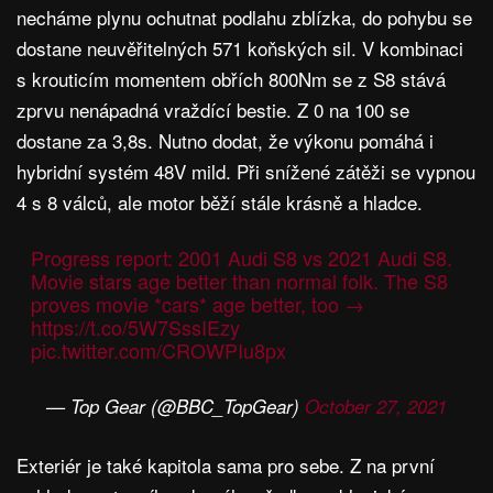
necháme plynu ochutnat podlahu zblízka, do pohybu se
dostane neuvěřitelných 571 koňských sil. V kombinaci
s krouticím momentem obřích 800Nm se z S8 stává
zprvu nenápadná vraždící bestie. Z 0 na 100 se
dostane za 3,8s. Nutno dodat, že výkonu pomáhá i
hybridní systém 48V mild. Při snížené zátěži se vypnou
4 s 8 válců, ale motor běží stále krásně a hladce.
Progress report: 2001 Audi S8 vs 2021 Audi S8.
Movie stars age better than normal folk. The S8
proves movie *cars* age better, too →
https://t.co/5W7SssIEzy
pic.twitter.com/CROWPIu8px
— Top Gear (@BBC_TopGear)
October 27, 2021
Exteriér je také kapitola sama pro sebe. Z na první