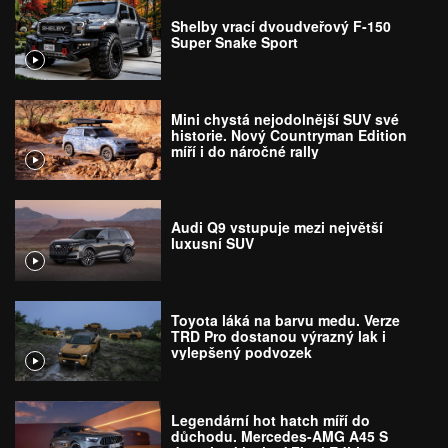
Shelby vrací dvoudveřový F-150
Super Snake Sport
Mini chystá nejodolnější SUV své
historie. Nový Countryman Edition
míří i do náročné rally
Audi Q9 vstupuje mezi největší
luxusní SUV
Toyota láká na barvu medu. Verze
TRD Pro dostanou výrazný lak i
vylepšený podvozek
Legendární hot hatch míří do
důchodu. Mercedes-AMG A45 S