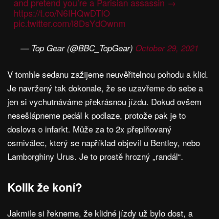
and pretend you’re a Parisian assassin →
https://t.co/N6IHQwDTlO
pic.twitter.com/l8DsYdOwnm
— Top Gear (@BBC_TopGear)
October 29, 2021
V tomhle sedanu zažijeme neuvěřitelnou pohodu a klid.
Je navržený tak dokonale, že se uzavřeme do sebe a
jen si vychutnáváme překrásnou jízdu. Dokud ovšem
nesešlápneme pedál k podlaze, protože pak je to
doslova o infarkt. Může za to 2x přeplňovaný
osmiválec, který se například objevil u Bentley, nebo
Lamborghiny Urus. Je to prostě hrozný „randál“.
Kolik že koní?
Jakmile si řekneme, že klidné jízdy už bylo dost, a