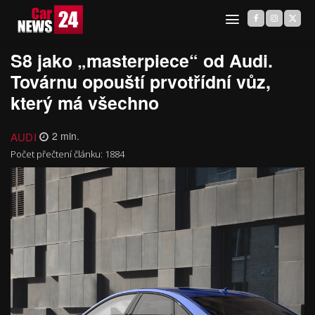
S8 jako „masterpiece“ od Audi.
Továrnu opouští prvotřídní vůz,
který má všechno
AUDI
2
min.
Počet přečtení článku:
1884