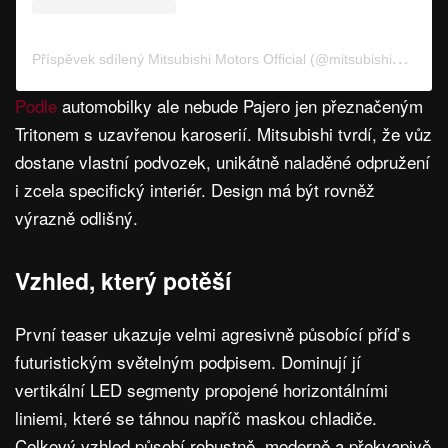
P
říspěvek sdílený Mitsubishi Motors Official (@mitsubishimotorsofficial)
Podle
automobilky ale nebude Pajero jen přeznačeným
Tritonem s uzavřenou karoserií. Mitsubishi tvrdí, že vůz
dostane vlastní podvozek, unikátně naladěné odpružení
i zcela specifický interiér. Design má být rovněž
výrazně odlišný.
Vzhled, který potěší
První teaser ukazuje velmi agresivně působící příď s
futuristickým světelným podpisem. Dominují jí
vertikální LED segmenty propojené horizontálními
liniemi, které se táhnou napříč maskou chladiče.
Celkový vzhled působí robustně, moderně a překvapivě