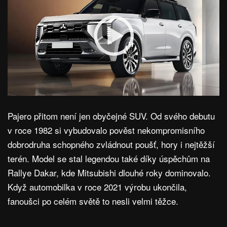
Pajero přitom není jen obyčejné SUV. Od svého debutu
v roce 1982 si vybudovalo pověst nekompromisního
dobrodruha schopného zvládnout poušť, hory i nejtěžší
terén. Model se stal legendou také díky úspěchům na
Rallye Dakar, kde Mitsubishi dlouhé roky dominovalo.
Když automobilka v roce 2021 výrobu ukončila,
fanoušci po celém světě to nesli velmi těžce.