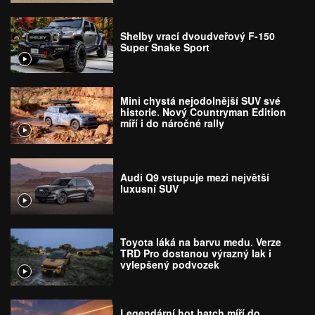
Shelby vrací dvoudveřový F-150
Super Snake Sport
Mini chystá nejodolnější SUV své
historie. Nový Countryman Edition
míří i do náročné rally
Audi Q9 vstupuje mezi největší
luxusní SUV
Toyota láká na barvu medu. Verze
TRD Pro dostanou výrazný lak i
vylepšený podvozek
Legendární hot hatch míří do