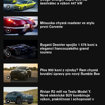
šestiválec a výkon 447 kW
Mitsuoka chystá roadster ve stylu
první Corvette
Bugatti Destrier spojilo 1 578 koní s
elegancí francouzského grand
toureru
Přes 900 koní z výroby? Ram chystá
brutální úpravy pro nový Rumble Bee
Rivian R2 míří na Teslu Model Y.
Nové elektrické SUV kombinuje
výkon, praktičnost i schopnosti v
terénu