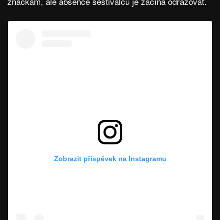
značkám, ale absence šestiválců je začíná odrazovat.
Zobrazit příspěvek na Instagramu