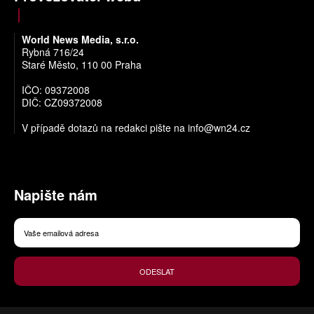
World News Media, s.r.o.
Rybná 716/24
Staré Město, 110 00 Praha
IČO: 09372008
DIČ: CZ09372008
V případě dotazů na redakci pište na
info@wn24.cz
Napište nám
ODESLAT