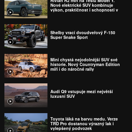
Rivian R2 míří na Teslu Model Y.
Nové elektrické SUV kombinuje
výkon, praktičnost i schopnosti v
terénu
Shelby vrací dvoudveřový F-150
Super Snake Sport
Mini chystá nejodolnější SUV své
historie. Nový Countryman Edition
míří i do náročné rally
Audi Q9 vstupuje mezi největší
luxusní SUV
Toyota láká na barvu medu. Verze
TRD Pro dostanou výrazný lak i
vylepšený podvozek