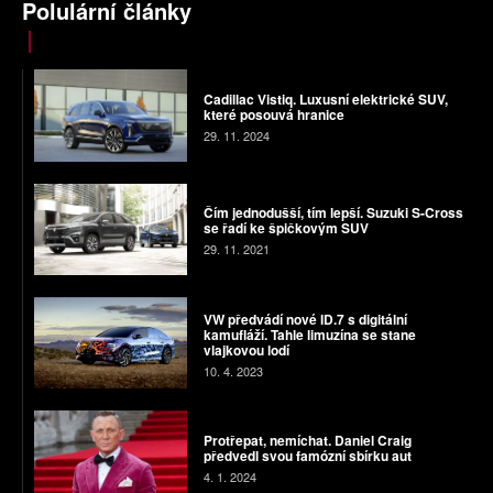
Polulární články
Cadillac Vistiq. Luxusní elektrické SUV,
které posouvá hranice
29. 11. 2024
Čím jednodušší, tím lepší. Suzuki S-Cross
se řadí ke špičkovým SUV
29. 11. 2021
VW předvádí nové ID.7 s digitální
kamufláží. Tahle limuzína se stane
vlajkovou lodí
10. 4. 2023
Protřepat, nemíchat. Daniel Craig
předvedl svou famózní sbírku aut
4. 1. 2024