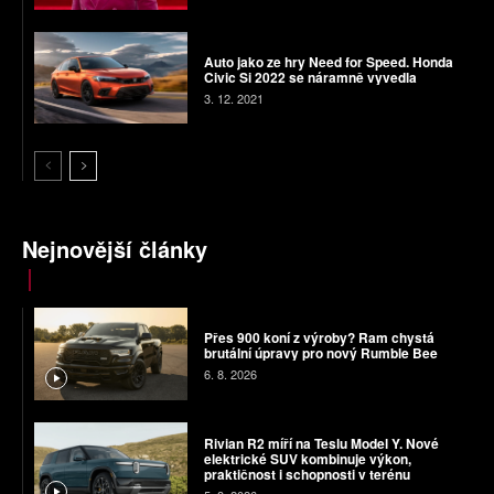
Auto jako ze hry Need for Speed. Honda
Civic Si 2022 se náramně vyvedla
3. 12. 2021
Nejnovější články
Přes 900 koní z výroby? Ram chystá
brutální úpravy pro nový Rumble Bee
6. 8. 2026
Rivian R2 míří na Teslu Model Y. Nové
elektrické SUV kombinuje výkon,
praktičnost i schopnosti v terénu