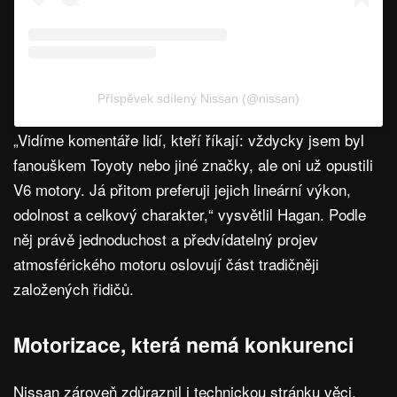
Příspěvek sdílený Nissan (@nissan)
„Vidíme komentáře lidí, kteří říkají: vždycky jsem byl
fanouškem Toyoty nebo jiné značky, ale oni už opustili
V6 motory. Já přitom preferuji jejich lineární výkon,
odolnost a celkový charakter,“ vysvětlil Hagan. Podle
něj právě jednoduchost a předvídatelný projev
atmosférického motoru oslovují část tradičněji
založených řidičů.
Motorizace, která nemá konkurenci
Nissan zároveň zdůraznil i technickou stránku věci.