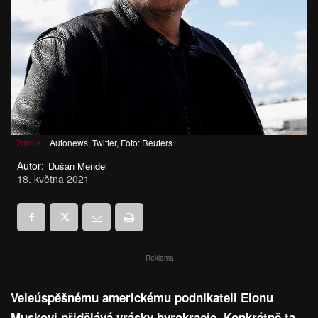
Zdroje:
Autonews, Twitter, Foto: Reuters
Autor:
Dušan Mendel
18. května 2021
Reklama
Veleúspěšnému americkému podnikateli Elonu
Muskovi přidělává vrásky byrokracie. Konkrétně ta