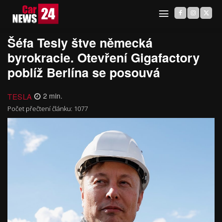
Šéfa Tesly štve německá
byrokracie. Otevření Gigafactory
poblíž Berlína se posouvá
TESLA
2
min.
Počet přečtení článku:
1077