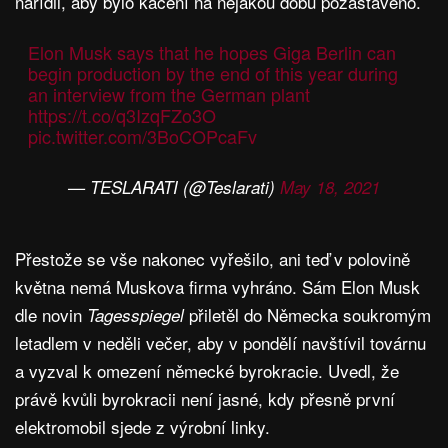
nařídil, aby bylo kácení na nějakou dobu pozastaveno.
Elon Musk says that he hopes Giga Berlin can
begin production by the end of this year during
an interview from the German plant
https://t.co/q3IzqFZo3O
pic.twitter.com/3BoCOPcaFv
— TESLARATI (@Teslarati)
May 18, 2021
Přestože se vše nakonec vyřešilo, ani teď v polovině
května nemá Muskova firma vyhráno. Sám Elon Musk
dle novin
přiletěl do Německa soukromým
Tagesspiegel
letadlem v neděli večer, aby v pondělí navštívil továrnu
a vyzval k omezení německé byrokracie. Uvedl, že
právě kvůli byrokracii není jasné, kdy přesně první
elektromobil sjede z výrobní linky.