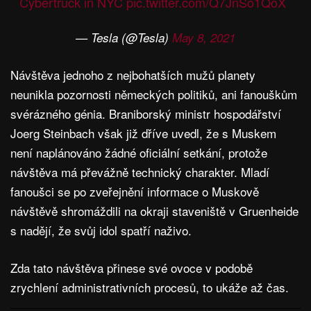
Cybertruck in NYC
pic.twitter.com/Q7JnSo1QoX
— Tesla (@Tesla)
May 8, 2021
Návštěva jednoho z nejbohatších mužů planety
neunikla pozornosti německých politiků, ani fanouškům
svérázného génia. Braniborský ministr hospodářství
Joerg Steinbach však již dříve uvedl, že s Muskem
není naplánováno žádné oficiální setkání, protože
návštěva má převážně technický charakter. Mladí
fanoušci se po zveřejnění informace o Muskově
návštěvě shromáždili na okraji staveniště v Gruenheide
s nadějí, že svůj idol spatří naživo.
Zda tato návštěva přinese své ovoce v podobě
zrychlení administrativních procesů, to ukáže až čas.