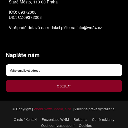
Staré Město, 110 00 Praha
IČO: 09372008
DIČ: CZ09372008
V případě dotazů na redakci pište na
info@wn24.cz
Napište nám
ODESLAT
© Copyright |
World News Media, s.r.o.
| všechna práva vyhrazena.
O nás / Kontakt
Prezentace WNM
Reklama
Ceník reklamy
Obchodní zastoupení
Cookies