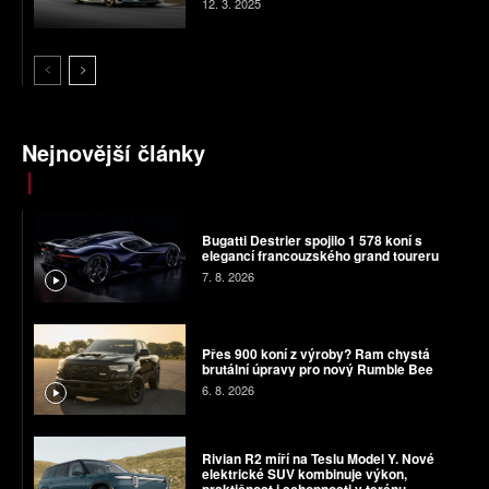
12. 3. 2025
Nejnovější články
Bugatti Destrier spojilo 1 578 koní s
elegancí francouzského grand toureru
7. 8. 2026
Přes 900 koní z výroby? Ram chystá
brutální úpravy pro nový Rumble Bee
6. 8. 2026
Rivian R2 míří na Teslu Model Y. Nové
elektrické SUV kombinuje výkon,
praktičnost i schopnosti v terénu