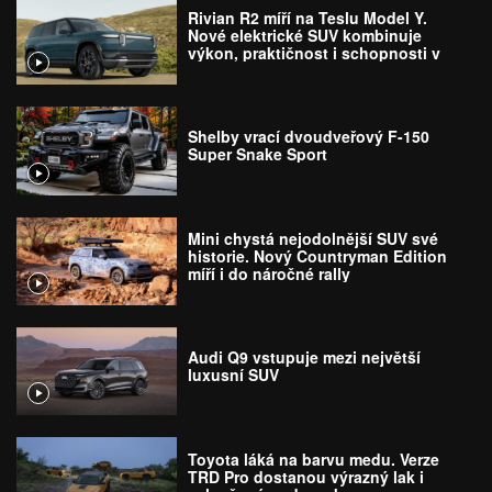
Rivian R2 míří na Teslu Model Y.
Nové elektrické SUV kombinuje
výkon, praktičnost i schopnosti v
terénu
Shelby vrací dvoudveřový F-150
Super Snake Sport
Mini chystá nejodolnější SUV své
historie. Nový Countryman Edition
míří i do náročné rally
Audi Q9 vstupuje mezi největší
luxusní SUV
Toyota láká na barvu medu. Verze
TRD Pro dostanou výrazný lak i