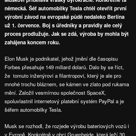
německá. Šéf automobilky Tesla chtěl otevřít první
výrobní závod na evropské půdě nedaleko Berlína
už 1. července. Boj s úředníky a pravidly ale celý
proces prodlužuje. Jak se zdá, výroba by mohla být
zahájena koncem roku.
Elon Musk je podnikatel, jehož jmění dle časopisu
Forbes přesahuje 149 miliard dolarů. Dalo by se říct,
že tomuto inženýrovi a filantropovi, který je ale pro
mnohé trochu bláznem, se kámen ve zlato pod rukama
mění. Založil vesmírnou společnost SpaceX,
spoluvlastnil internetový platební systém PayPal a je
šéfem automobilky Tesla.
Musk se rozhodl, že rozjede výrobu bateriových vozů i
v Evropě. Konkrétně v obci Gruenheide, která leží 30