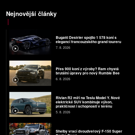
Nejnovější články
Bugatti Destrier spojilo 1 578 koní s
elegancí francouzského grand toureru
7. 8. 2026
Přes 900 koní z výroby? Ram chystá
brutální úpravy pro nový Rumble Bee
6. 8. 2026
Rivian R2 míří na Teslu Model Y. Nové
elektrické SUV kombinuje výkon,
praktičnost i schopnosti v terénu
5. 8. 2026
Shelby vrací dvoudveřový F-150 Super