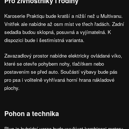
Pro živnostníky i rodiny
Karoserie Praktiqu bude kratší a nižší než u Multivanu.
Vnitřek ale nabídne až osm míst ve třech řadách. Zadní
sedadla budou sklopná, posuvná a vyjímatelná. K
dispozici bude i šestimístná varianta.
Zavazadlový prostor nabídne elektricky ovládané víko,
které se otevře pohybem nohy, tlačítkem nebo
postavením se před auto. Součástí výbavy bude pás
pro psa i volitelně vyhřívaná horní hrana nákladové
plochy.
Pohon a technika
Plug-in hybridní verze bude využívat kombinaci motoru