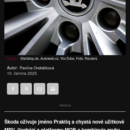
Zdroje:
Startstop.sk, Autoweb.cz, YouTube, Foto: Reuters
Autor:
Pavlína Ondráčková
10. června 2025
Reklama
Škoda oživuje jméno Praktiq a chystá nové užitkové
MPV. Vychází z platformy MQB a kombinuje prvky