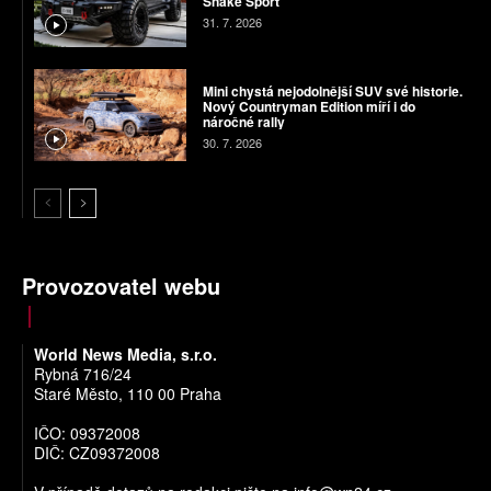
Snake Sport
31. 7. 2026
Mini chystá nejodolnější SUV své historie.
Nový Countryman Edition míří i do
náročné rally
30. 7. 2026
Provozovatel webu
World News Media, s.r.o.
Rybná 716/24
Staré Město, 110 00 Praha
IČO: 09372008
DIČ: CZ09372008