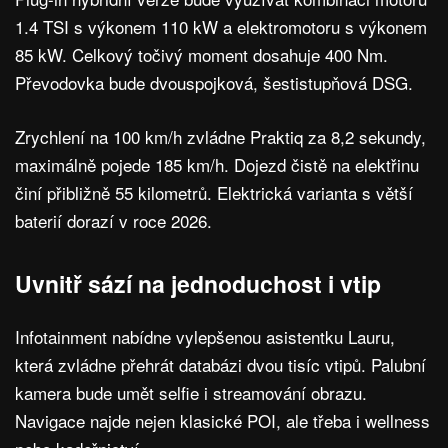
1.4 TSI s výkonem 110 kW a elektromotoru s výkonem
85 kW. Celkový točivý moment dosahuje 400 Nm.
Převodovka bude dvouspojková, šestistupňová DSG.
Zrychlení na 100 km/h zvládne Praktiq za 8,2 sekundy,
maximálně pojede 185 km/h. Dojezd čistě na elektřinu
činí přibližně 55 kilometrů. Elektrická varianta s větší
baterií dorazí v roce 2026.
Uvnitř sází na jednoduchost i vtip
Infotainment nabídne vylepšenou asistentku Lauru,
která zvládne přehrát databázi dvou tisíc vtipů. Palubní
kamera bude umět selfie i streamování obrazu.
Navigace najde nejen klasické POI, ale třeba i wellness