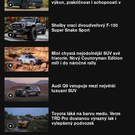
výkon, praktičnost i schopnosti v
terénu
Shelby vrací dvoudveřový F-150
Super Snake Sport
Mini chystá nejodolnější SUV své
historie. Nový Countryman Edition
míří i do náročné rally
Audi Q9 vstupuje mezi největší
luxusní SUV
Toyota láká na barvu medu. Verze
TRD Pro dostanou výrazný lak i
vylepšený podvozek