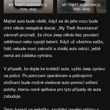
MY THEFT ASSISTANCE.
MY THEFT ASSISTANCE.
Foto: Jeep
Foto: Jeep
Majitel auta bude vědět, když se do jeho vozu bude
chtít někdo nelegálně dostat. „My Theft Assistance“
zároveň prozradí, že chce Jeep někdo bez povolení
odtáhnout nebo vypojit baterii. Když už všechno selže,
řidič nebude moct zakročit a zloděj auto odcizí, ještě
nemá ani zdaleka vyhráno.
V případě, že dojde ke krádeži auta, vyšle Jeep zprávu
na policii. Po potvrzení operátorem a policejními
složkami bude možné sledovat auto pomocí sdílení
polohy, kterou nově aplikace pro tyto případy do auta
zabuduje.
Testy fungují na jedničku, spuštění nového režimu v