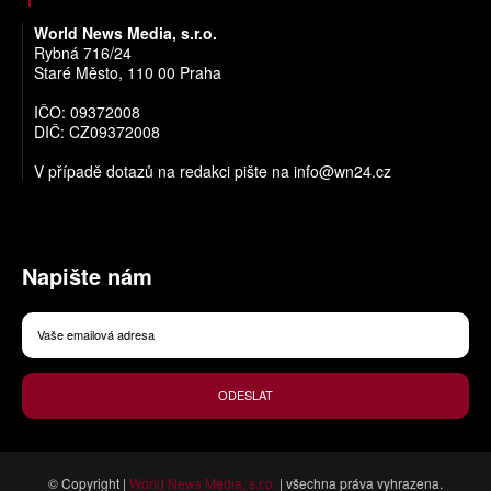
World News Media, s.r.o.
Rybná 716/24
Staré Město, 110 00 Praha
IČO: 09372008
DIČ: CZ09372008
V případě dotazů na redakci pište na
info@wn24.cz
Napište nám
ODESLAT
© Copyright |
World News Media, s.r.o.
| všechna práva vyhrazena.