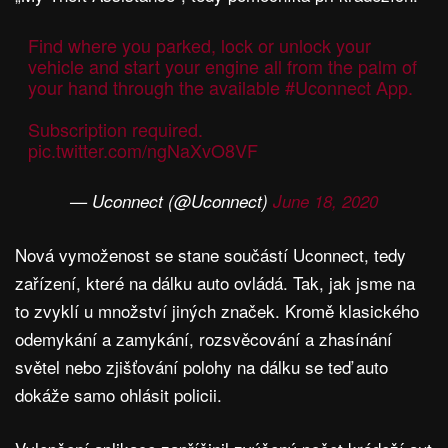
Find where you parked, lock or unlock your
vehicle and start your engine all from the palm of
your hand through the available
#Uconnect
App.
Subscription required.
pic.twitter.com/ngNaXvO8VF
— Uconnect (@Uconnect)
June 18, 2020
Nová vymoženost se stane součástí Uconnect, tedy
zařízení, které na dálku auto ovládá. Tak, jak jsme na
to zvyklí u množství jiných značek. Kromě klasického
odemykání a zamykání, rozsvěcování a zhasínání
světel nebo zjišťování polohy na dálku se teď auto
dokáže samo ohlásit policii.