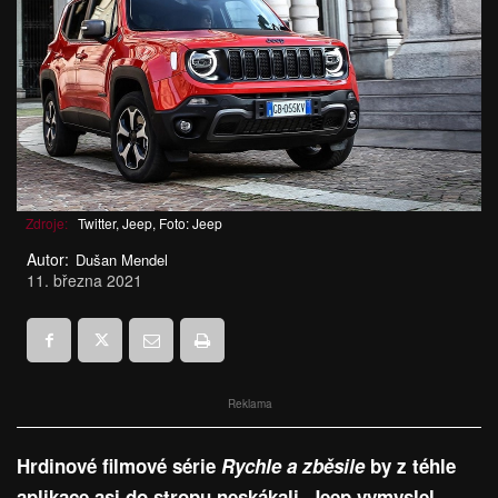
Zdroje:
Twitter, Jeep, Foto: Jeep
Autor:
Dušan Mendel
11. března 2021
Reklama
Hrdinové filmové série
Rychle a zběsile
by z téhle
aplikace asi do stropu neskákali. Jeep vymyslel