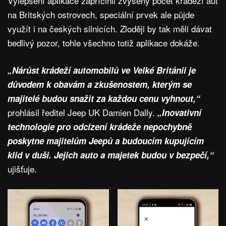
Vylepšení aplikace zapříčinil zvýšený počet krádeží aut
na Britských ostrovech, speciální prvek ale půjde
využít i na českých silnicích. Zloději by tak měli dávat
bedlivý pozor, tohle všechno totiž aplikace dokáže.
„Nárůst krádeží automobilů ve Velké Británii je
důvodem k obavám a zkušenostem, kterým se
majitelé budou snažit za každou cenu vyhnout,“
prohlásil ředitel Jeep UK Damien Dally.
„Inovativní
technologie pro odcizení krádeže nepochybně
poskytne majitelům Jeepů a budoucím kupujícím
klid v duši. Jejich auto a majetek budou v bezpečí,“
ujišťuje.