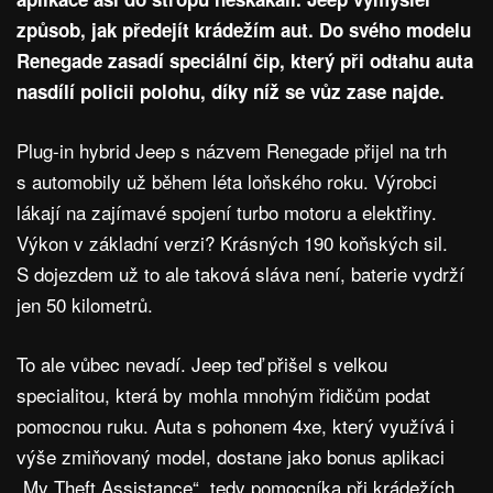
způsob, jak předejít krádežím aut. Do svého modelu
Renegade zasadí speciální čip, který při odtahu auta
nasdílí policii polohu, díky níž se vůz zase najde.
Plug-in hybrid Jeep s názvem Renegade přijel na trh
s automobily už během léta loňského roku. Výrobci
lákají na zajímavé spojení turbo motoru a elektřiny.
Výkon v základní verzi? Krásných 190 koňských sil.
S dojezdem už to ale taková sláva není, baterie vydrží
jen 50 kilometrů.
To ale vůbec nevadí. Jeep teď přišel s velkou
specialitou, která by mohla mnohým řidičům podat
pomocnou ruku. Auta s pohonem 4xe, který využívá i
výše zmiňovaný model, dostane jako bonus aplikaci
„My Theft Assistance“, tedy pomocníka při krádežích.