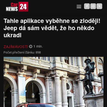
Tahle aplikace vyběhne se zloději!
Jeep dá sám vědět, že ho někdo
ukradl
ZAJÍMAVOSTI
1
min.
Počet přečtení článku:
898