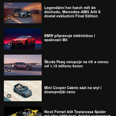
Legendární hot hatch míří do
důchodu. Mercedes-AMG A45 S
dostal exkluzivní Final Edition
BMW připravuje elektrickou i
spalovací M3
Škoda Peaq vstupuje na trh s cenou
od 1,15 milionu korun
Mini Cooper Cabrio sází na styl i
dostupnější cenu
Nové Ferrari 849 Testarossa Spider
má přes 1000 koní. Italský supersport