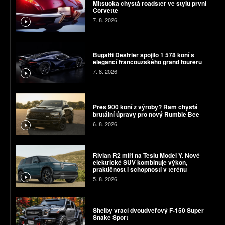
Mitsuoka chystá roadster ve stylu první
Corvette
7. 8. 2026
Bugatti Destrier spojilo 1 578 koní s
elegancí francouzského grand toureru
7. 8. 2026
Přes 900 koní z výroby? Ram chystá
brutální úpravy pro nový Rumble Bee
6. 8. 2026
Rivian R2 míří na Teslu Model Y. Nové
elektrické SUV kombinuje výkon,
praktičnost i schopnosti v terénu
5. 8. 2026
Shelby vrací dvoudveřový F-150 Super
Snake Sport