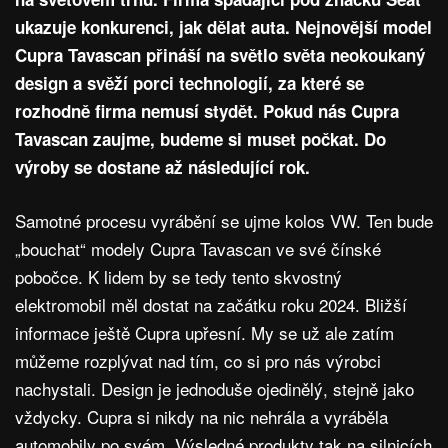
ukazuje konkurenci, jak dělat auta. Nejnovější model
Cupra Tavascan přináší na světlo světa neokoukaný
design a svěží porci technologií, za které se
rozhodně firma nemusí stydět. Pokud nás Cupra
Tavascan zaujme, budeme si muset počkat. Do
výroby se dostane až následující rok.
Samotné procesu vyrábění se ujme kolos VW. Ten bude
„bouchat“ modely Cupra Tavascan ve své čínské
pobočce. K lidem by se tedy tento skvostný
elektromobil měl dostat na začátku roku 2024. Bližší
informace ještě Cupra upřesní. My se už ale zatím
můžeme rozplývat nad tím, co si pro nás výrobci
nachystali. Design je jednoduše ojedinělý, stejně jako
vždycky. Cupra si nikdy na nic nehrála a vyráběla
automobily po svém. Výsledné produkty tak na silnicích