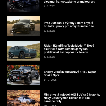
elegancí francouzského grand toureru
7. 8. 2026
Přes 900 koní z výroby? Ram chystá
brutální úpravy pro nový Rumble Bee
6. 8. 2026
Rivian R2 míří na Teslu Model Y. Nové
elektrické SUV kombinuje výkon,
praktičnost i schopnosti v terénu
5. 8. 2026
Shelby vrací dvoudveřový F-150 Super
Snake Sport
31. 7. 2026
Mini chystá nejodolnější SUV své historie.
Nový Countryman Edition míří i do
náročné rally
30. 7. 2026