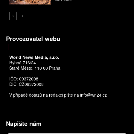
Provozovatel webu
World News Media, s.r.o.
Rybná 716/24
Staré Město, 110 00 Praha
IČO: 09372008
DIČ: CZ09372008
V případě dotazů na redakci pište na
info@wn24.cz
Napište nám