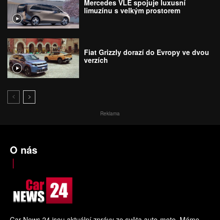
Mercedes VLE spojuje luxusní
limuzínu s velkým prostorem
Fiat Grizzly dorazí do Evropy ve dvou
verzích
Reklama
O nás
Car News 24 jsou aktuální zprávy ze světa auto-moto. Máme