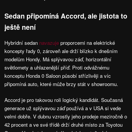
Sedan připomíná Accord, ale jistota to
ještě není
Hybridní sedan
navazuje
proporcemi na elektrické
koncepty řady 0, zároveň ale drží blízko k dnešním
modelům Hondy. Má splývavou záď, horizontální
světlomety a uhlazenější příď. Proti odvážnému
konceptu Honda 0 Saloon působí střízlivěji a víc
připomíná auto, které může brzy stát v showroomu.
Accord je pro takovou roli logický kandidát. Současná
generace už splývavou záď používá a v USA si vede
velmi dobře. V dubnu vzrostly jeho prodeje meziročně o
42 procent a ve své třídě drží druhé místo za Toyotou