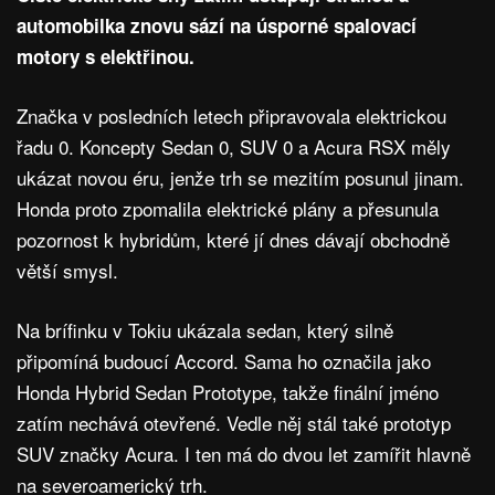
automobilka znovu sází na úsporné spalovací
motory s elektřinou.
Značka v posledních letech připravovala elektrickou
řadu 0. Koncepty Sedan 0, SUV 0 a Acura RSX měly
ukázat novou éru, jenže trh se mezitím posunul jinam.
Honda proto zpomalila elektrické plány a přesunula
pozornost k hybridům, které jí dnes dávají obchodně
větší smysl.
Na brífinku v Tokiu ukázala sedan, který silně
připomíná budoucí Accord. Sama ho označila jako
Honda Hybrid Sedan Prototype, takže finální jméno
zatím nechává otevřené. Vedle něj stál také prototyp
SUV značky Acura. I ten má do dvou let zamířit hlavně
na severoamerický trh.