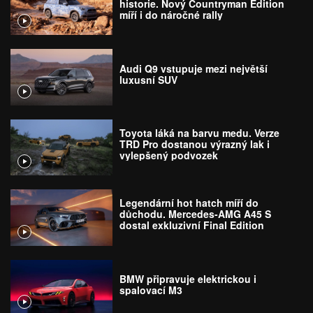
historie. Nový Countryman Edition
míří i do náročné rally
Audi Q9 vstupuje mezi největší
luxusní SUV
Toyota láká na barvu medu. Verze
TRD Pro dostanou výrazný lak i
vylepšený podvozek
Legendární hot hatch míří do
důchodu. Mercedes-AMG A45 S
dostal exkluzivní Final Edition
BMW připravuje elektrickou i
spalovací M3