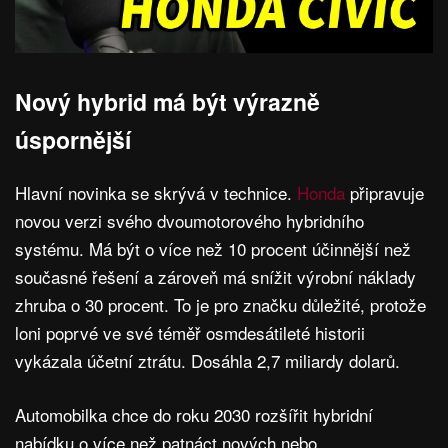
Nový hybrid má být výrazně
úspornější
Hlavní novinka se skrývá v technice.
Honda
připravuje
novou verzi svého dvoumotorového hybridního
systému. Má být o více než 10 procent účinnější než
současné řešení a zároveň má snížit výrobní náklady
zhruba o 30 procent. To je pro značku důležité, protože
loni poprvé ve své téměř osmdesátileté historii
vykázala účetní ztrátu. Dosáhla 2,7 miliardy dolarů.
Automobilka chce do roku 2030 rozšířit hybridní
nabídku o více než patnáct nových nebo