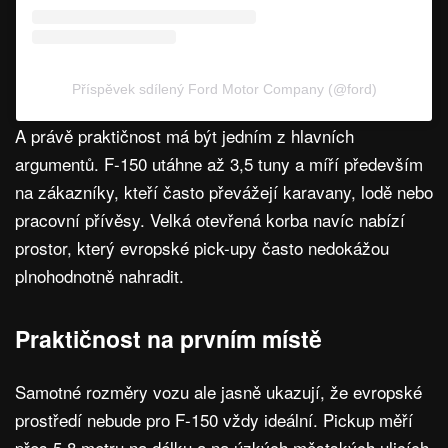
Příspěvek sdílený Ford Motor Company (@ford)
A právě praktičnost má být jedním z hlavních
argumentů. F-150 utáhne až 3,5 tuny a míří především
na zákazníky, kteří často převážejí karavany, lodě nebo
pracovní přívěsy. Velká otevřená korba navíc nabízí
prostor, který evropské pick-upy často nedokážou
plnohodnotně nahradit.
Praktičnost na prvním místě
Samotné rozměry vozu ale jasně ukazují, že evropské
prostředí nebude pro F-150 vždy ideální. Pickup měří
přes 5,8 metru na délku a na úzkých městských ulicích