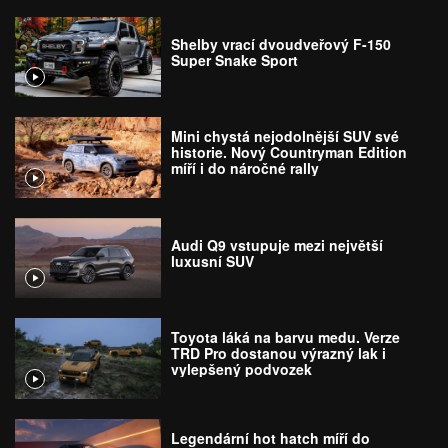
Shelby vrací dvoudveřový F-150
Super Snake Sport
Mini chystá nejodolnější SUV své
historie. Nový Countryman Edition
míří i do náročné rally
Audi Q9 vstupuje mezi největší
luxusní SUV
Toyota láká na barvu medu. Verze
TRD Pro dostanou výrazný lak i
vylepšený podvozek
Legendární hot hatch míří do