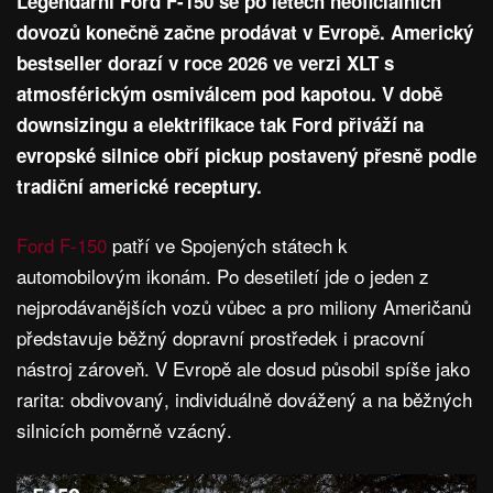
Legendární Ford F-150 se po letech neoficiálních
dovozů konečně začne prodávat v Evropě. Americký
bestseller dorazí v roce 2026 ve verzi XLT s
atmosférickým osmiválcem pod kapotou. V době
downsizingu a elektrifikace tak Ford přiváží na
evropské silnice obří pickup postavený přesně podle
tradiční americké receptury.
Ford F-150
patří ve Spojených státech k
automobilovým ikonám. Po desetiletí jde o jeden z
nejprodávanějších vozů vůbec a pro miliony Američanů
představuje běžný dopravní prostředek i pracovní
nástroj zároveň. V Evropě ale dosud působil spíše jako
rarita: obdivovaný, individuálně dovážený a na běžných
silnicích poměrně vzácný.