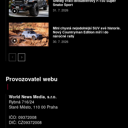
Shelby vrací dvoudveřový F-150 Super
Snake Sport
31. 7. 2026
Mini chystá nejodolnější SUV své historie.
Nový Countryman Edition míří i do
náročné rally
30. 7. 2026
Provozovatel webu
World News Media, s.r.o.
Rybná 716/24
Staré Město, 110 00 Praha
IČO: 09372008
DIČ: CZ09372008