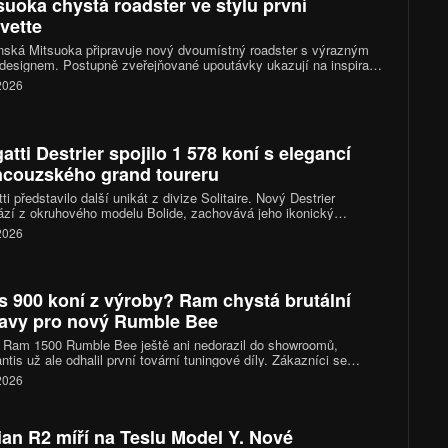
suoka chystá roadster ve stylu první
vette
ská Mitsuoka připravuje nový dvoumístný roadster s výrazným
 designem. Postupně zveřejňované upoutávky ukazují na inspiraci
 generací Chevroletu Corvette, konkrétně jejím provedením po
 2026
nizaci z roku 1958. Novinka má mít technický základ v Mazdě
a kompletně se představí letos v listopadu.
atti Destrier spojilo 1 578 koní s elegancí
ncouzského grand toureru
ti představilo další unikát z divize Solitaire. Nový Destrier
zí z okruhového modelu Bolide, zachovává jeho ikonický
áctiválec o výkonu 1 578 koní, ale místo čistě závodního
 2026
kteru sází na vytříbený design, luxusní interiér a exkluzivitu
ého vyrobeného kusu.
s 900 koní z výroby? Ram chystá brutální
avy pro nový Rumble Bee
 Ram 1500 Rumble Bee ještě ani nedorazil do showroomů,
antis už ale odhalil první tovární tuningové díly. Zákazníci se
 těšit na kompresorové kity, sportovní podvozky i nové výfukové
 2026
my. Vrcholná verze SRT se díky nim dostane přes hranici 900
ian R2 míří na Teslu Model Y. Nové