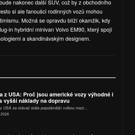
bude nakonec další SUV, což by z obchodního
přesto si ale fanoušci rodinných vozů mohou
timismu. Možná se opravdu blíží okamžik, kdy
plug-in hybridní minivan Volvo EM90, který spojí
hnologiemi a skandinávským designem.
a z USA: Proč jsou americké vozy výhodné i
s vyšší náklady na dopravu
z USA se stávají stále populárnější volbou mezi...
. 2026