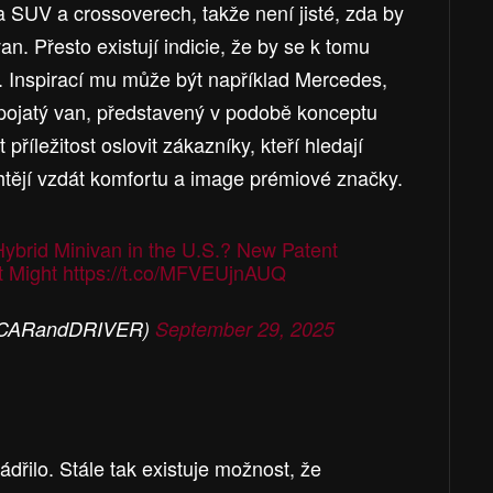
 SUV a crossoverech, takže není jisté, zda by
n. Přesto existují indicie, že by se k tomu
 Inspirací mu může být například Mercedes,
ě pojatý van, představený v podobě konceptu
 příležitost oslovit zákazníky, kteří hledají
htějí vzdát komfortu a image prémiové značky.
 Hybrid Minivan in the U.S.? New Patent
t Might
https://t.co/MFVEUjnAUQ
(@CARandDRIVER)
September 29, 2025
ádřilo. Stále tak existuje možnost, že