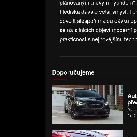
plánovaným „novým hybridem“ 
hlediska dávalo větší smysl. I 
dovolit alespoň malou dávku op
se na silnicích objeví moderní 
praktičnost s nejnovějšími tec
Doporučujeme
Aut
pře
Auta 
24. 7