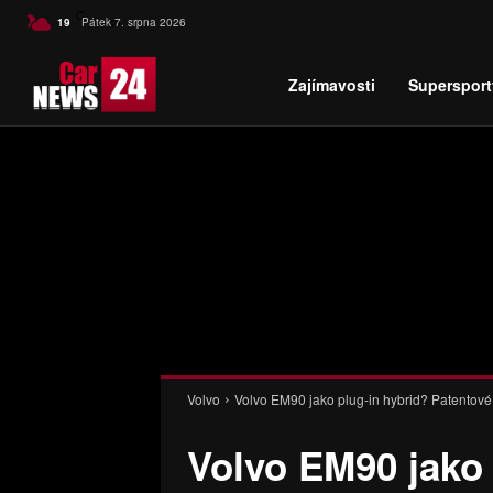
C
19
Pátek 7. srpna 2026
Czech
Zajímavosti
Supersport
Volvo
Volvo EM90 jako plug-in hybrid? Patentov
Volvo EM90 jako 