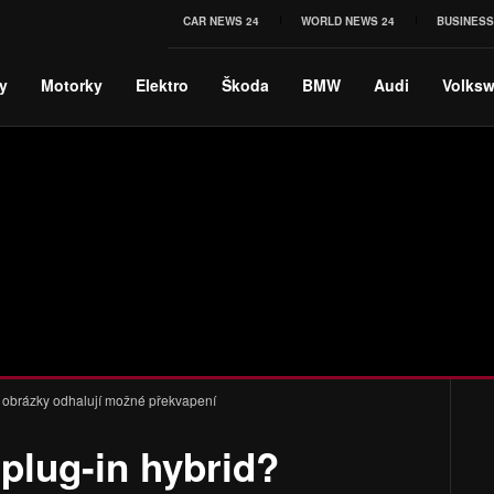
CAR NEWS 24
WORLD NEWS 24
BUSINESS
y
Motorky
Elektro
Škoda
BMW
Audi
Volks
é obrázky odhalují možné překvapení
plug-in hybrid?