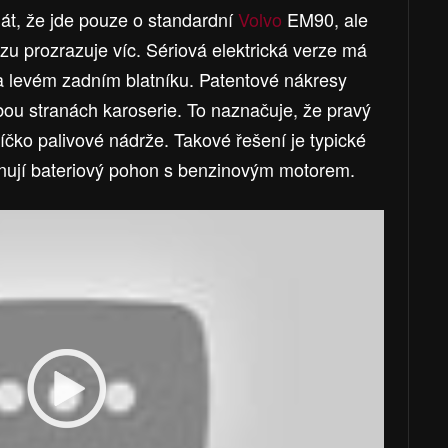
át, že jde pouze o standardní
Volvo
EM90, ale
ozu prozrazuje víc. Sériová elektrická verze má
a levém zadním blatníku. Patentové nákresy
bou stranách karoserie. To naznačuje, že pravý
víčko palivové nádrže. Takové řešení je typické
binují bateriový pohon s benzinovým motorem.