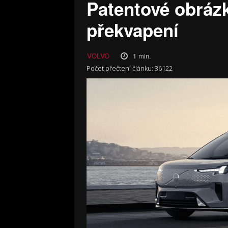
Patentové obráz
překvapení
1
min.
VOLVO
Počet přečtení článku:
36122