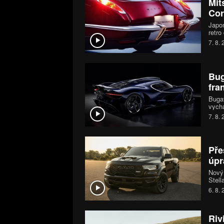
Mit
Cor
Japon
retro
první
7. 8.
moder
MX-5 
Bug
fra
Bugat
vychá
šestn
7. 8.
chara
jedin
Pře
úpr
Nový
Stell
mohou
6. 8.
systé
koní.
Riv