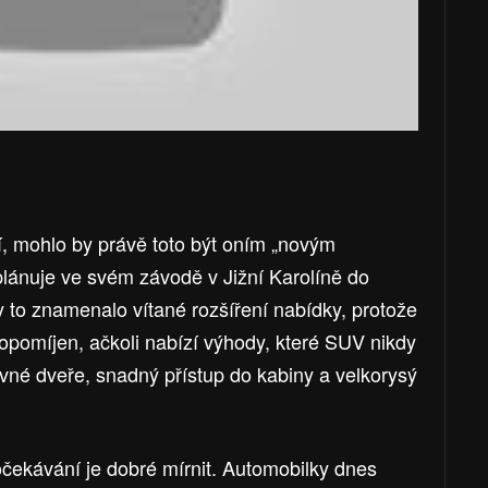
í, mohlo by právě toto být oním „novým
plánuje ve svém závodě v Jižní Karolíně do
 to znamenalo vítané rozšíření nabídky, protože
opomíjen, ačkoli nabízí výhody, které SUV nikdy
né dveře, snadný přístup do kabiny a velkorysý
očekávání je dobré mírnit. Automobilky dnes