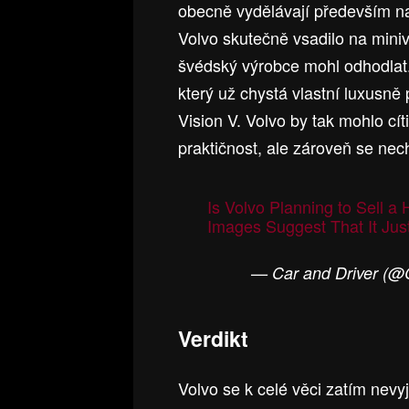
obecně vydělávají především na
Volvo skutečně vsadilo na miniva
švédský výrobce mohl odhodlat.
který už chystá vlastní luxusn
Vision V. Volvo by tak mohlo cítit
praktičnost, ale zároveň se nec
Is Volvo Planning to Sell a
Images Suggest That It Jus
— Car and Driver 
Verdikt
Volvo se k celé věci zatím nevyj