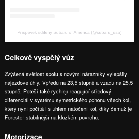
Příspěvek sdílený Subaru of America (@subaru_usa)
Celkově vyspělý vůz
Zvýšená světlost spolu s novými nárazníky vylepšily
nájezdové úhly. Vpředu na 23,5 stupně a vzadu na 25,5
stupně. Potěší také rychleji reagující středový
diferenciál v systému symetrického pohonu všech kol,
který nyní počítá i s úhlem natočení kol, díky čemuž je
Forester stabilnější na kluzkém povrchu.
Motorizace