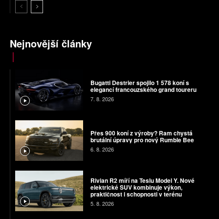
Nejnovější články
Bugatti Destrier spojilo 1 578 koní s
elegancí francouzského grand toureru
7. 8. 2026
Přes 900 koní z výroby? Ram chystá
brutální úpravy pro nový Rumble Bee
6. 8. 2026
Rivian R2 míří na Teslu Model Y. Nové
elektrické SUV kombinuje výkon,
praktičnost i schopnosti v terénu
5. 8. 2026