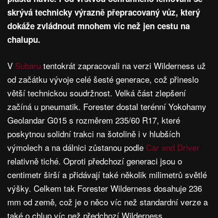
skrývá technicky výrazně přepracovaný vůz, který
dokáže zvládnout mnohem víc než jen cestu na
chalupu.
V
Subaru
tentokrát zapracovali na verzi Wilderness už
od začátku vývoje celé šesté generace, což přineslo
větší technickou soudržnost. Velká část zlepšení
začíná u pneumatik. Forester dostal terénní Yokohamy
Geolandar G015 s rozměrem 235/60 R17, které
poskytnou solidní trakci na šotolině i v hlubších
výmolech a na dálnici zůstanou podle
Car and Driver
relativně tiché. Oproti předchozí generaci jsou o
centimetr širší a přidávají také několik milimetrů světlé
výšky. Celkem tak Forester Wilderness dosahuje 236
mm od země, což je o něco víc než standardní verze a
také o chlup víc než předchozí Wilderness.