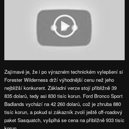
Zajímavé je, že i po výrazném technickém vylepšení si
Forester Wilderness drží výhodnější cenu než jeho
nejbližší konkurent. Základní verze stojí přibližně 39
835 dolarů, tedy asi 830 tisíc korun. Ford Bronco Sport
Badlands vychází na 42 260 dolarů, což je zhruba 880
tisíc korun, a pokud si zákazník zvolí ještě off-roadový
paket Sasquatch, vyšplhá se cena na přibližně 933 tisíc
korun.