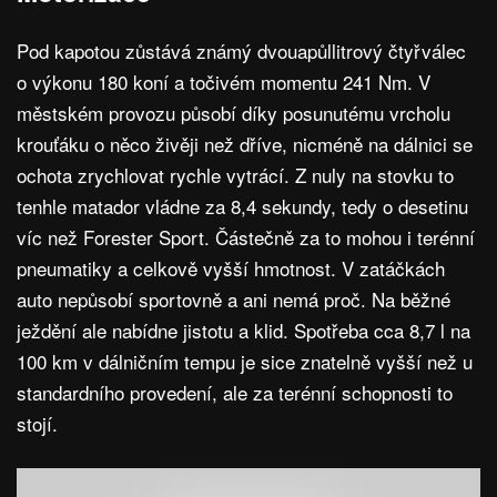
Pod kapotou zůstává známý dvouapůllitrový čtyřválec
o výkonu 180 koní a točivém momentu 241 Nm. V
městském provozu působí díky posunutému vrcholu
krouťáku o něco živěji než dříve, nicméně na dálnici se
ochota zrychlovat rychle vytrácí. Z nuly na stovku to
tenhle matador vládne za 8,4 sekundy, tedy o desetinu
víc než Forester Sport. Částečně za to mohou i terénní
pneumatiky a celkově vyšší hmotnost. V zatáčkách
auto nepůsobí sportovně a ani nemá proč. Na běžné
ježdění ale nabídne jistotu a klid. Spotřeba cca 8,7 l na
100 km v dálničním tempu je sice znatelně vyšší než u
standardního provedení, ale za terénní schopnosti to
stojí.